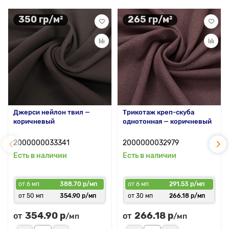
350 гр/м²
265 гр/м²
Джерси нейлон твил —
Трикотаж креп-скуба
коричневый
однотонная — коричневый
2000000033341
2000000032979
Есть в наличии
Есть в наличии
от 6 мп
388.70 р/мп
от 6 мп
291.53 р/мп
от 50 мп
354.90 р/мп
от 30 мп
266.18 р/мп
354.90 р
266.18 р
от
от
/мп
/мп