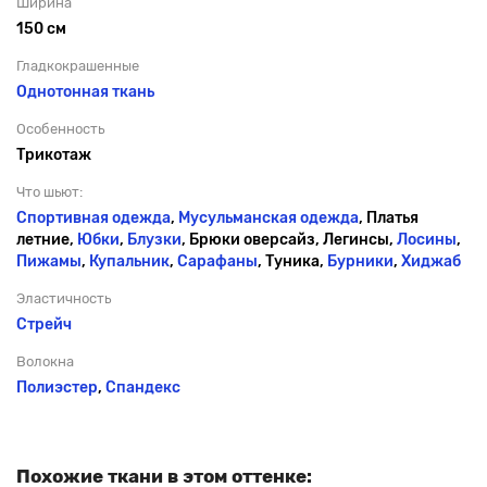
Ширина
150 см
Гладкокрашенные
Однотонная ткань
Особенность
Трикотаж
Что шьют:
Спортивная одежда
,
Мусульманская одежда
, Платья
летние,
Юбки
,
Блузки
, Брюки оверсайз, Легинсы,
Лосины
,
Пижамы
,
Купальник
,
Сарафаны
, Туника,
Бурники
,
Хиджаб
Эластичность
Стрейч
Волокна
Полиэстер
,
Спандекс
Похожие ткани в этом оттенке: