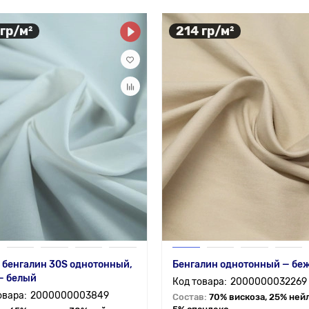
 гр/м²
214 гр/м²
 бенгалин 30S однотонный,
Бенгалин однотонный — бе
— белый
2000000032269
2000000003849
Состав:
70% вискоза, 25% ней