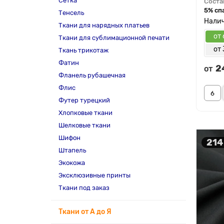
Сетка
Соста
5% сп
Тенсель
Ткани для нарядных платьев
от 
Ткани для сублимационной печати
от 
Ткань трикотаж
Фатин
2
от
Фланель рубашечная
Флис
Футер турецкий
Хлопковые ткани
Шелковые ткани
Шифон
214
Штапель
Экокожа
Эксклюзивные принты
Ткани под заказ
Ткани от А до Я