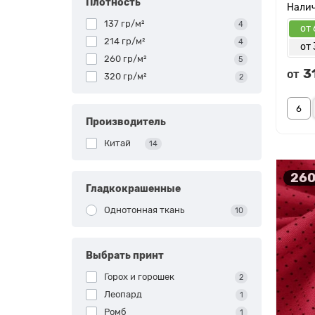
Плотность
137 гр/м²
4
от 
214 гр/м²
4
от 
260 гр/м²
5
3
от
320 гр/м²
2
Производитель
Китай
14
260
Гладкокрашенные
Однотонная ткань
10
Выбрать принт
Горох и горошек
2
Леопард
1
Ромб
1