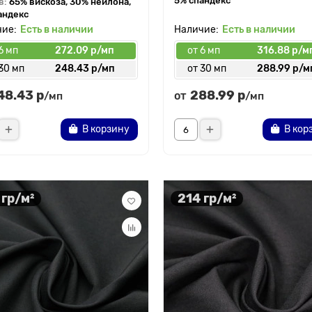
5% спандекс
в:
65% вискоза, 30% нейлона,
андекс
Есть в наличии
Есть в наличии
6 мп
272.09 р/мп
от 6 мп
316.88 р/м
30 мп
248.43 р/мп
от 30 мп
288.99 р/м
48.43 р
288.99 р
от
/мп
/мп
В корзину
В кор
 гр/м²
214 гр/м²