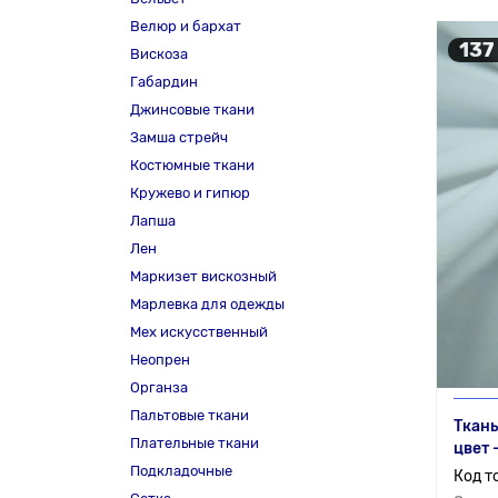
Велюр и бархат
137
Вискоза
Габардин
Джинсовые ткани
Замша стрейч
Костюмные ткани
Кружево и гипюр
Лапша
Лен
Маркизет вискозный
Марлевка для одежды
Мех искусственный
Неопрен
Органза
Пальтовые ткани
Ткань
Плательные ткани
цвет 
Подкладочные