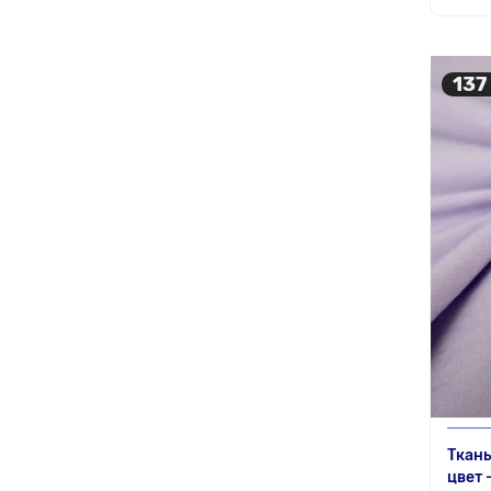
137
Ткань
цвет 