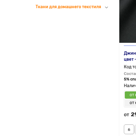
Ткани для домашнего текстиля
Джин
цвет 
Соста
5% сп
от 
от 
2
от