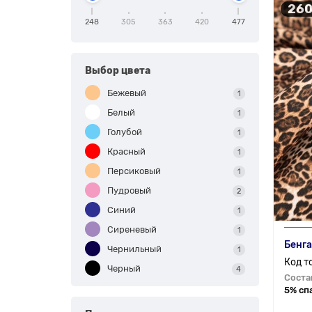
260
248
305
363
420
477
Выбор цвета
Бежевый
1
Белый
1
Голубой
1
Красный
1
Персиковый
1
Пудровый
2
Синий
1
Сиреневый
1
Бенга
Чернильный
1
Черный
4
Соста
5% сп