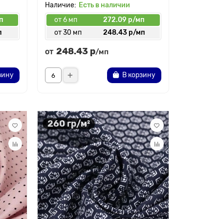
Есть в наличии
п
от 6 мп
272.09 р/мп
п
от 30 мп
248.43 р/мп
248.43 р
от
/мп
зину
В корзину
260 гр/м²