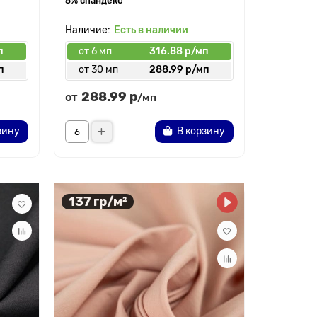
5% спандекс
Есть в наличии
п
от 6 мп
316.88 р/мп
п
от 30 мп
288.99 р/мп
288.99 р
от
/мп
зину
В корзину
137 гр/м²