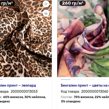
 гр/м²
260 гр/м²
лин принт — леопард
Бенгалин принт — цветы на
2000000013053
2000000013060
в:
65% вискоза, 30% нейлона,
Состав:
75% вискоза, 22% ней
андекс
3% спандекс