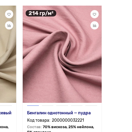
214 гр/м²
жевый
Бенгалин однотонный — пудра
2000000032221
лона,
Состав:
70% вискоза, 25% нейлона,