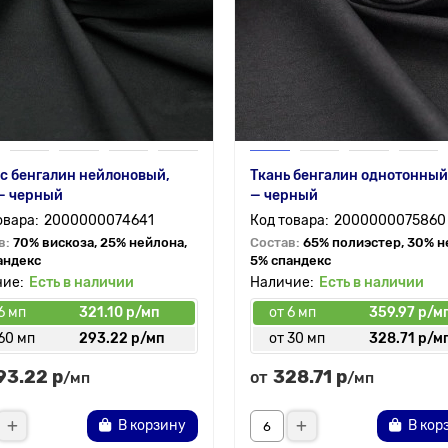
с бенгалин нейлоновый,
Ткань бенгалин однотонный
— черный
— черный
2000000074641
2000000075860
в:
70% вискоза, 25% нейлона,
Состав:
65% полиэстер, 30% н
андекс
5% спандекс
Есть в наличии
Есть в наличии
6 мп
321.10 р/мп
от 6 мп
359.97 р/м
60 мп
293.22 р/мп
от 30 мп
328.71 р/м
93.22 р
328.71 р
от
/мп
/мп
В корзину
В кор