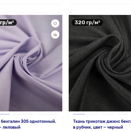
 гр/м²
320 гр/м²
 бенгалин 30S однотонный,
Ткань трикотаж джинс бенг
— лиловый
в рубчик, цвет — черный