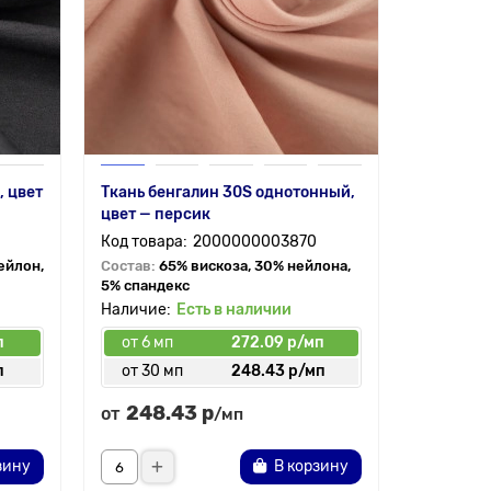
, цвет
Ткань бенгалин 30S однотонный,
цвет — персик
2000000003870
ейлон,
Состав:
65% вискоза, 30% нейлона,
5% спандекс
Есть в наличии
п
от 6 мп
272.09 р/мп
п
от 30 мп
248.43 р/мп
248.43 р
от
/мп
зину
В корзину