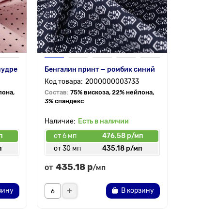
пудре
Бенгалин принт — ромбик синий
2000000003733
лона,
Состав:
75% вискоза, 22% нейлона,
3% спандекс
Есть в наличии
п
от 6 мп
476.58 р/мп
п
от 30 мп
435.18 р/мп
435.18 р
от
/мп
зину
В корзину