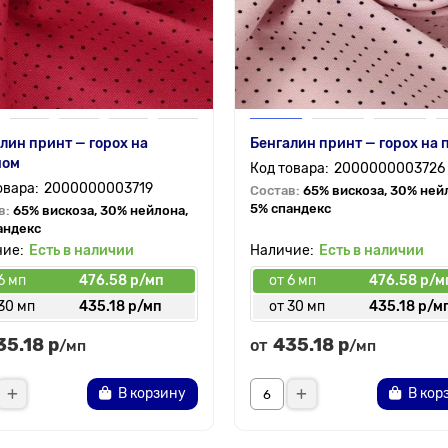
лин принт — горох на
Бенгалин принт — горох на 
ном
2000000003726
2000000003719
Состав:
65% вискоза, 30% ней
5% спандекс
в:
65% вискоза, 30% нейлона,
андекс
Есть в наличии
Есть в наличии
6 мп
476.58 р/мп
от 6 мп
476.58 р/м
30 мп
435.18 р/мп
от 30 мп
435.18 р/м
35.18 р
435.18 р
от
/мп
/мп
В корзину
В кор