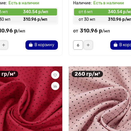
Есть в наличии
Есть в наличии
6 мп
340.54 р/мп
от 6 мп
340.54 р/м
30 мп
310.96 р/мп
от 30 мп
310.96 р/м
10.96 р
310.96 р
от
/мп
/мп
В корзину
В кор
 гр/м²
260 гр/м²