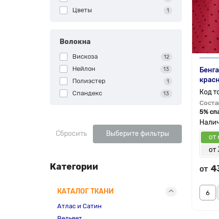
Цветы
1
Волокна
Вискоза
12
Нейлон
13
Бенга
крас
Полиэстер
1
Спандекс
13
Соста
5% сп
Сбросить
Выберите фильтры
от 
от 
Категории
4
от
КАТАЛОГ ТКАНИ
Атлас и Сатин
Вельвет