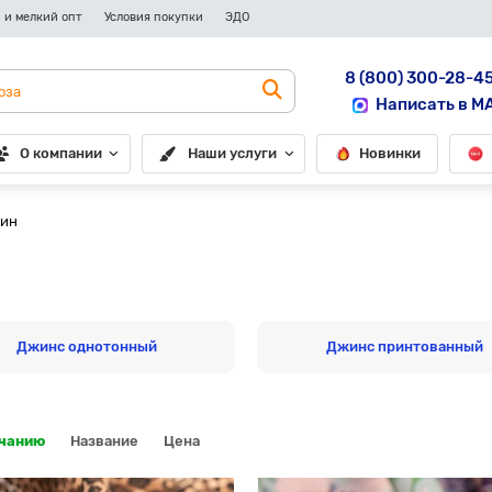
 и мелкий опт
Условия покупки
ЭДО
8 (800) 300-28-4
Написать в M
О компании
Наши услуги
Новинки
лин
Джинс однотонный
Джинс принтованный
лчанию
Название
Цена