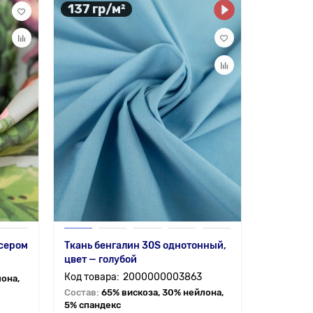
137 гр/м²
 сером
Ткань бенгалин 30S однотонный,
цвет — голубой
2000000003863
лона,
Состав:
65% вискоза, 30% нейлона,
5% спандекс