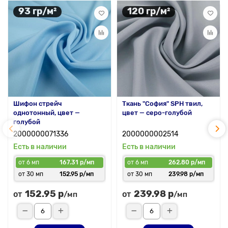
93 гр/м²
120 гр/м²
Шифон стрейч
Ткань "София" SPH твил,
однотонный, цвет —
цвет — серо-голубой
голубой
2000000071336
2000000002514
Есть в наличии
Есть в наличии
от 6 мп
167.31 р/мп
от 6 мп
262.80 р/мп
от 30 мп
152.95 р/мп
от 30 мп
239.98 р/мп
152.95 р
239.98 р
от
от
/мп
/мп