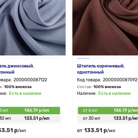
ель джинсовый,
Штапель коричневый,
тонный
однотонный
2000000087122
2000000087092
в:
100% вискоза
Состав:
100% вискоза
Есть в наличии
Есть в наличии
6 мп
146.19 р/мп
от 6 мп
146.19 р/м
30 мп
133.51 р/мп
от 30 мп
133.51 р/м
33.51 р
133.51 р
от
/мп
/мп