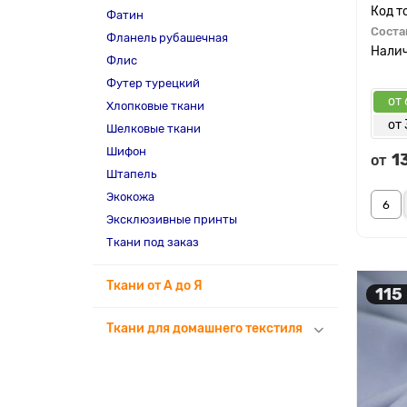
Фатин
Соста
Фланель рубашечная
Флис
Футер турецкий
от 
Хлопковые ткани
от 
Шелковые ткани
Шифон
1
от
Штапель
Экокожа
Эксклюзивные принты
Ткани под заказ
Ткани от А до Я
115
Ткани для домашнего текстиля