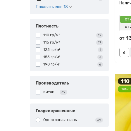
Показать еще 18
от 
Плотность
от 
110 гр/м²
12
1
от
115 гр/м²
17
125 гр/м²
1
155 гр/м²
3
190 гр/м²
6
110
Производитель
Новин
Китай
39
Гладкокрашенные
Однотонная ткань
39