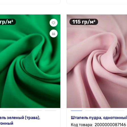
 гр/м²
115 гр/м²
ль зеленый (трава),
Штапель пудра, однотонны
тонный
2000000087146