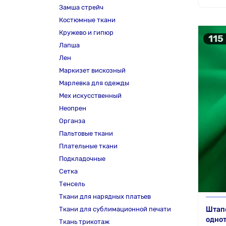
Замша стрейч
Костюмные ткани
Кружево и гипюр
115
Лапша
Лен
Маркизет вискозный
Марлевка для одежды
Мех искусственный
Неопрен
Органза
Пальтовые ткани
Плательные ткани
Подкладочные
Сетка
Тенсель
Ткани для нарядных платьев
Ткани для сублимационной печати
Штапе
одно
Ткань трикотаж