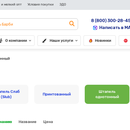
 и мелкий опт
Условия покупки
ЭДО
8 (800) 300-28-4
Написать в M
О компании
Наши услуги
Новинки
онный
пель Слаб
Штапель
Принтованный
(Slub)
однотонный
лчанию
Название
Цена