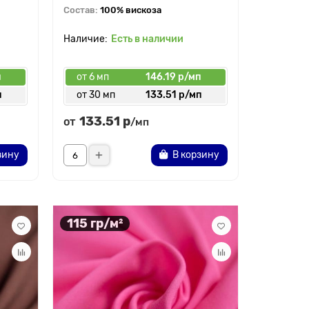
Состав:
100% вискоза
Есть в наличии
п
от 6 мп
146.19 р/мп
п
от 30 мп
133.51 р/мп
133.51 р
от
/мп
зину
В корзину
115 гр/м²