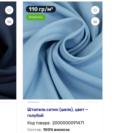
110 гр/м²
Новинка
Штапель сатин (шелк), цвет —
голубой
2000000091471
Состав:
100% вискоза