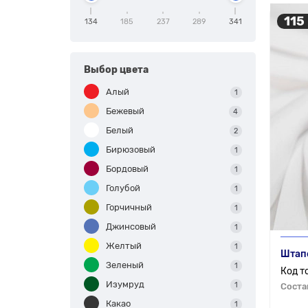
115
134
185
237
289
341
Выбор цвета
Алый
1
Бежевый
4
Белый
2
Бирюзовый
1
Бордовый
1
Голубой
1
Горчичный
1
Джинсовый
1
Желтый
1
Штап
Зеленый
1
Изумруд
1
Соста
Какао
1