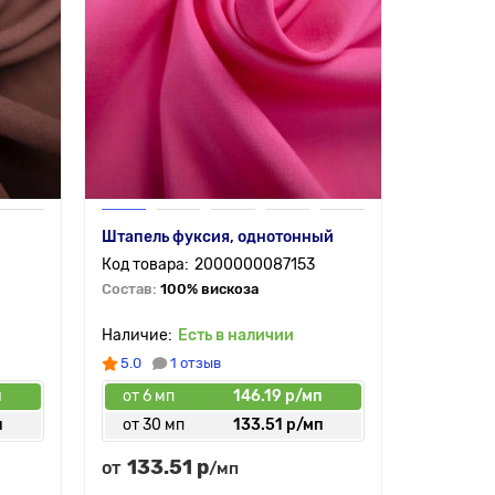
Штапель фуксия, однотонный
2000000087153
Состав:
100% вискоза
Есть в наличии
5.0
1 отзыв
п
от 6 мп
146.19 р/мп
п
от 30 мп
133.51 р/мп
133.51 р
от
/мп