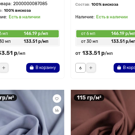
2000000087085
Состав:
100% вискоза
в:
100% вискоза
Есть в наличии
Есть в наличии
6 мп
146.19 р/мп
от 6 мп
146.19 р/м
30 мп
133.51 р/мп
от 30 мп
133.51 р/м
33.51 р
133.51 р
от
/мп
/мп
В корзину
В кор
 гр/м²
115 гр/м²