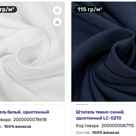
 гр/м²
115 гр/м²
ель белый, однотонный
Штапель темно-синий,
однотонный LC-0210
2000000078618
2000000087115
в:
100% вискоза
Состав:
100% вискоза