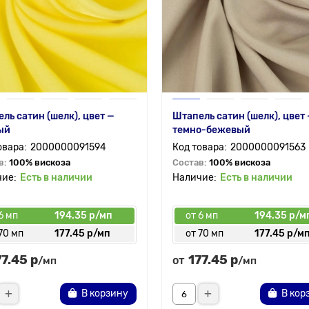
ль сатин (шелк), цвет —
Штапель сатин (шелк), цвет
ый
темно-бежевый
2000000091594
2000000091563
в:
100% вискоза
Состав:
100% вискоза
Есть в наличии
Есть в наличии
6 мп
194.35 р/мп
от 6 мп
194.35 р/м
70 мп
177.45 р/мп
от 70 мп
177.45 р/м
77.45 р
177.45 р
от
/мп
/мп
В корзину
В кор