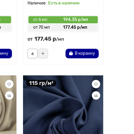
Есть в наличии
п
от 6 мп
194.35 р/мп
п
от 70 мп
177.45 р/мп
177.45 р
от
/мп
зину
В корзину
115 гр/м²