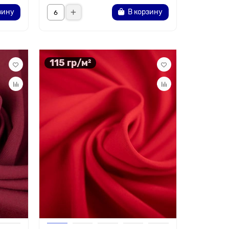
зину
В корзину
115 гр/м²