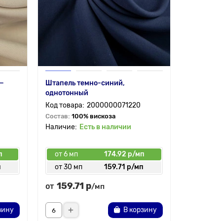
 —
Штапель темно-синий,
однотонный
2000000071220
Состав:
100% вискоза
Есть в наличии
п
от 6 мп
174.92 р/мп
п
от 30 мп
159.71 р/мп
159.71 р
от
/мп
зину
В корзину