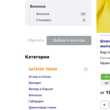
Волокна
Вискоза
39
Спандекс
5
Сбросить
Выберите фильтры
Штапе
желт
Категории
Соста
КАТАЛОГ ТКАНИ
от 
Атлас и Сатин
Вельвет
от 
Велюр и бархат
1
от
Вискоза
Габардин
Джинсовые ткани