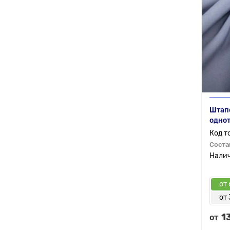
Штап
одно
Соста
от 
от 
1
от