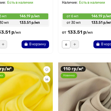
Есть в наличии
Есть в наличии
6 мп
146.19 р/мп
от 6 мп
146.19 р/м
30 мп
133.51 р/мп
от 30 мп
133.51 р/м
33.51 р
133.51 р
от
/мп
/мп
В корзину
В кор
 гр/м²
110 гр/м²
ка
Новинка