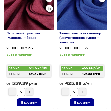
Пальтовый трикотаж
Ткань пальтовая кашемир
"Марсель" — бордо
(искусственное сукно) —
электрик
2000000035277
2000000000053
Есть в наличии
Есть в наличии
от 6 мп
612.63 р/мп
от 6 мп
466.44 р/мп
от 30 мп
559.39 р/мп
от 30 мп
425.88 р/мп
559.39 р
425.88 р
от
от
/мп
/мп
В корзину
В корзину