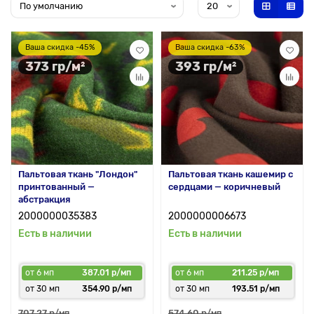
Ваша скидка -45%
Ваша скидка -63%
373 гр/м²
393 гр/м²
Пальтовая ткань "Лондон"
Пальтовая ткань кашемир с
принтованный —
сердцами — коричневый
абстракция
2000000035383
2000000006673
Есть в наличии
Есть в наличии
от 6 мп
387.01 р/мп
от 6 мп
211.25 р/мп
от 30 мп
354.90 р/мп
от 30 мп
193.51 р/мп
707.27 р
574.60 р
/мп
/мп