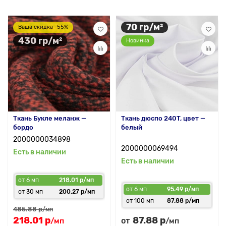
70 гр/м²
Ваша скидка -55%
430 гр/м²
Новинка
Ткань Букле меланж —
Ткань дюспо 240T, цвет —
бордо
белый
2000000034898
2000000069494
Есть в наличии
Есть в наличии
от 6 мп
218.01 р/мп
от 6 мп
95.49 р/мп
от 30 мп
200.27 р/мп
от 100 мп
87.88 р/мп
485.88 р
/мп
218.01 р
87.88 р
от
/мп
/мп