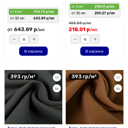
от 6 мп
218.01 р/мп
от 6 мп
704.73 р/мп
от 30 мп
200.27 р/мп
от 30 мп
643.89 р/мп
485.88 р
/мп
643.89 р
218.01 р
от
/мп
/мп
В корзину
В корзину
393 гр/м²
393 гр/м²