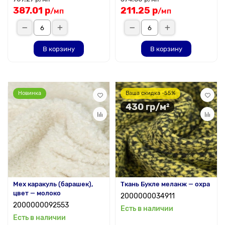
387.01 р
211.25 р
/мп
/мп
В корзину
В корзину
Новинка
Ваша скидка -55%
430 гр/м²
Мех каракуль (барашек),
Ткань Букле меланж — охра
цвет — молоко
2000000034911
2000000092553
Есть в наличии
Есть в наличии