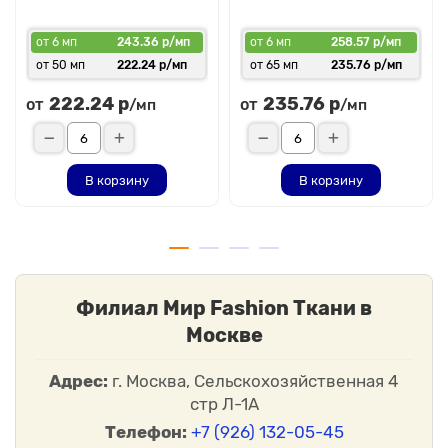
преимущества. Наш интернет-магазин предлагает
большой выбор пальтовых тканей для различных
от 6 мп
243.36 р/мп
от 6 мп
258.57 р/мп
потребностей и бюджетов. Купить можно оптом и в
розницу по низким ценам. Отпускаются полотна рулонам
от 50 мп
222.24 р/мп
от 65 мп
235.76 р/мп
и внарезку.
222.24 р
235.76 р
от
от
/мп
/мп
В корзину
В корзину
Филиал Мир Fashion Ткани в
Москве
Адрес:
г. Москва, Сельскохозяйственная 4
стр Л-1А
Телефон:
+7 (926) 132-05-45