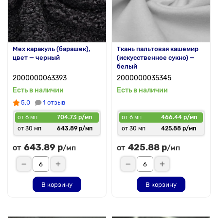
Мех каракуль (барашек),
Ткань пальтовая кашемир
цвет — черный
(искусственное сукно) —
белый
2000000063393
2000000035345
Есть в наличии
Есть в наличии
5.0
1 отзыв
от 6 мп
704.73 р/мп
от 6 мп
466.44 р/мп
от 30 мп
643.89 р/мп
от 30 мп
425.88 р/мп
643.89 р
425.88 р
от
от
/мп
/мп
В корзину
В корзину