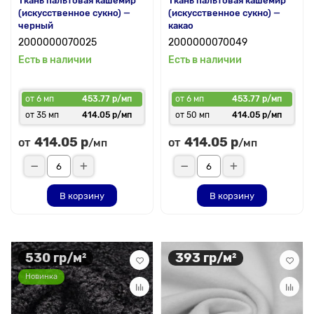
Ткань пальтовая кашемир
Ткань пальтовая кашемир
(искусственное сукно) —
(искусственное сукно) —
черный
какао
2000000070025
2000000070049
Есть в наличии
Есть в наличии
от 6 мп
453.77 р/мп
от 6 мп
453.77 р/мп
от 35 мп
414.05 р/мп
от 50 мп
414.05 р/мп
414.05 р
414.05 р
от
от
/мп
/мп
В корзину
В корзину
530 гр/м²
393 гр/м²
Новинка