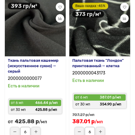
393 гр/м²
Ваша скидка -45%
373 гр/м²
Ткань пальтовая кашемир
Пальтовая ткань "Лондон"
(искусственное сукно) —
принтованный — клетка
серый
2000000043173
2000000000077
Есть в наличии
Есть в наличии
от 6 мп
387.01 р/мп
от 6 мп
466.44 р/мп
от 30 мп
354.90 р/мп
от 30 мп
425.88 р/мп
707.27 р
/мп
425.88 р
387.01 р
от
/мп
/мп