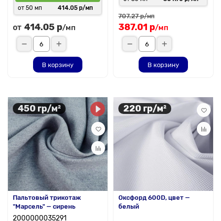
от 50 мп
414.05 р/мп
707.27 р
/мп
414.05 р
387.01 р
от
/мп
/мп
В корзину
В корзину
450 гр/м²
220 гр/м²
Пальтовый трикотаж
Оксфорд 600D, цвет —
"Марсель" — сирень
белый
2000000035291