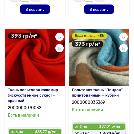
В корзину
В корзину
393 гр/м²
Ваша скидка -45%
373 гр/м²
Ткань пальтовая кашемир
Пальтовая ткань "Лондон"
(искусственное сукно) —
принтованный — кубики
красный
2000000035369
2000000070032
Есть в наличии
Есть в наличии
от 6 мп
387.01 р/мп
от 6 мп
453.77 р/мп
от 30 мп
354.90 р/мп