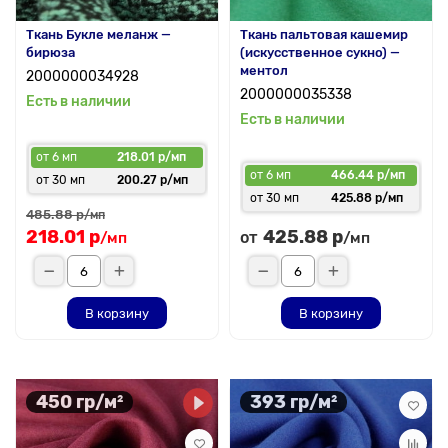
Ткань Букле меланж —
Ткань пальтовая кашемир
бирюза
(искусственное сукно) —
ментол
2000000034928
2000000035338
Есть в наличии
Есть в наличии
от 6 мп
218.01 р/мп
от 6 мп
466.44 р/мп
от 30 мп
200.27 р/мп
от 30 мп
425.88 р/мп
485.88 р
/мп
218.01 р
425.88 р
от
/мп
/мп
В корзину
В корзину
450 гр/м²
393 гр/м²