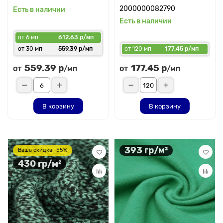
2000000082790
Есть в наличии
Есть в наличии
от 6 мп
612.63 р/мп
от 30 мп
559.39 р/мп
от 120 мп
177.45 р/мп
559.39 р
177.45 р
от
от
/мп
/мп
В корзину
В корзину
393 гр/м²
Ваша скидка -55%
430 гр/м²