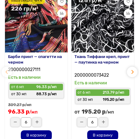
128 гр/м²
Ваша скидка -69%
226 гр/м²
Барби принт — спагетти на
Ткань Тиффани креп, принт
черном
— паутинка на черном
2000000027111
2000000073422
Есть в наличии
Есть в наличии
от 6 мп
96.33 р/мп
от 6 мп
213.79 р/мп
от 30 мп
88.73 р/мп
от 30 мп
195.20 р/мп
309.27 р
/мп
96.33 р
195.20 р
от
/мп
/мп
В корзину
В корзину