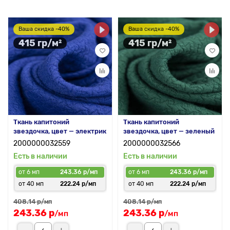
Ваша скидка -40%
Ваша скидка -40%
415 гр/м²
415 гр/м²
Ткань капитоний
Ткань капитоний
звездочка, цвет — электрик
звездочка, цвет — зеленый
2000000032559
2000000032566
Есть в наличии
Есть в наличии
от 6 мп
243.36 р/мп
от 6 мп
243.36 р/мп
от 40 мп
222.24 р/мп
от 40 мп
222.24 р/мп
408.14 р
408.14 р
/мп
/мп
243.36 р
243.36 р
/мп
/мп