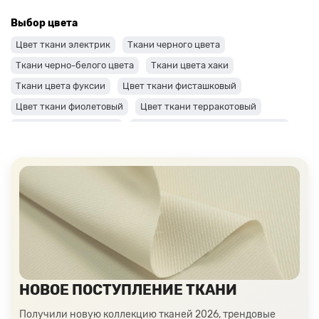
Выбор цвета
Цвет ткани электрик
Ткани черного цвета
Ткани черно-белого цвета
Ткани цвета хаки
Ткани цвета фуксии
Цвет ткани фисташковый
Цвет ткани фиолетовый
Цвет ткани терракотовый
Цвет ткани сиреневый
Цвет ткани синий и темно-синий
Цвет ткани серый + оттенки: темные и светлые
Цвет ткани салатовый
Цвет ткани розовый
Ткани цвета пудра
Ткани персикового цвета
Ткани оранжевого цвета
Ткани оливкового цвета
Цвет ткани мятный
Ткани цвета айвори, молочные оттенки
Ткани лимонного цвета
Ткани красного цвета разных оттенков
НОВОЕ ПОСТУПЛЕНИЕ ТКАНИ
Ткани кораллового цвета
Ткани цвета какао
Изумрудный цвет ткани
Ткани зеленого цвета
Получили новую коллекцию тканей 2026, трендовые