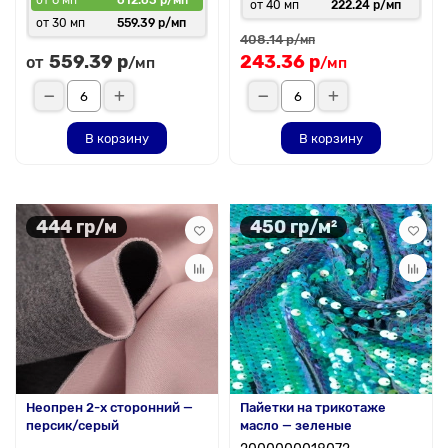
от 6 мп
612.63 р/мп
от 40 мп
222.24 р/мп
от 30 мп
559.39 р/мп
408.14 р
/мп
559.39 р
243.36 р
от
/мп
/мп
В корзину
В корзину
444 гр/м
450 гр/м²
Неопрен 2-х сторонний —
Пайетки на трикотаже
персик/серый
масло — зеленые