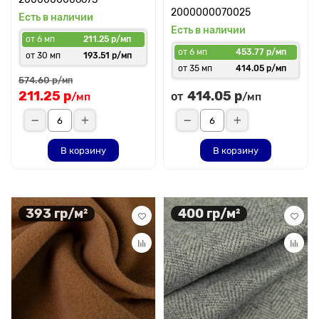
2000000070025
Есть в наличии
Есть в наличии
от 6 мп
211.25 р/мп
от 6 мп
453.77 р/мп
от 30 мп
193.51 р/мп
от 35 мп
414.05 р/мп
574.60 р
/мп
211.25 р
414.05 р
от
/мп
/мп
В корзину
В корзину
393 гр/м²
400 гр/м²