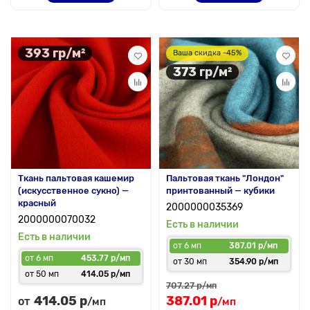
393 гр/м²
Ваша скидка -45%
373 гр/м²
Ткань пальтовая кашемир
Пальтовая ткань "Лондон"
(искусственное сукно) —
принтованный — кубики
красный
2000000035369
2000000070032
Есть в наличии
Есть в наличии
от 6 мп
387.01 р/мп
от 6 мп
453.77 р/мп
от 30 мп
354.90 р/мп
от 50 мп
414.05 р/мп
707.27 р
/мп
414.05 р
387.01 р
от
/мп
/мп