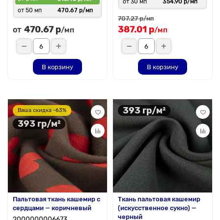
от 30 мп
354.90 р/мп
от 50 мп
470.67 р/мп
707.27 р
/мп
470.67 р
387.01 р
от
/мп
/мп
В корзину
В корзину
393 гр/м²
Ваша скидка -63%
393 гр/м²
Пальтовая ткань кашемир с
Ткань пальтовая кашемир
сердцами — коричневый
(искусственное сукно) —
черный
2000000006673