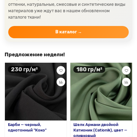
оттенки, натуральные, смесовые и синтетические виды
Ткани желтого цвета
Ткани цвета индиго
материалов уже ждут вас в нашем обновленном
Цвет ткани бордовый
Купить ткань белого цвета
каталоге ткани!
Цвет ткани бежевый
В каталог →
Предложение недели!
230 гр/м²
180 гр/м²
Барби — черный,
Шелк Армани двойной
однотонный "Коко"
Катионик (Cationik), цвет —
оливковый