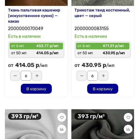
Ткань пальтовая кашемир
Трикотаж твид костюмный,
(искусственное сукно) —
цвет — серый
какао
2000000070049
2000000083155
Есть в наличии
Есть в наличии
от 6 мп
453.77 р/мп
от 6 мп
471.51 р/мп
от 50 мп
414.05 р/мп
от 50 мп
430.95 р/мп
414.05 р
430.95 р
от
от
/мп
/мп
В корзину
В корзину
393 гр/м²
393 гр/м²