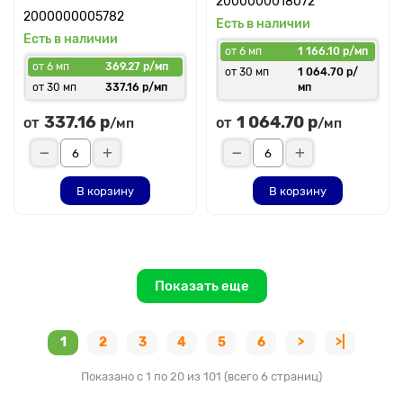
2000000018072
2000000005782
Есть в наличии
Есть в наличии
от 6 мп
1 166.10 р/мп
от 6 мп
369.27 р/мп
от 30 мп
1 064.70 р/
от 30 мп
337.16 р/мп
мп
337.16 р
1 064.70 р
от
от
/мп
/мп
В корзину
В корзину
Показать еще
1
2
3
4
5
6
>
>|
Показано с 1 по 20 из 101 (всего 6 страниц)