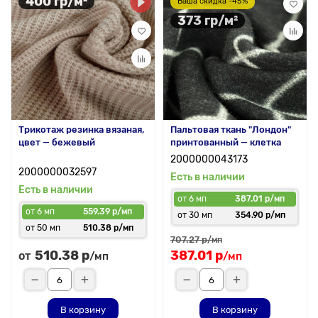
400 гр/м²
Ваша скидка -45%
373 гр/м²
Трикотаж резинка вязаная,
Пальтовая ткань "Лондон"
цвет — бежевый
принтованный — клетка
2000000043173
2000000032597
Есть в наличии
Есть в наличии
от 6 мп
387.01 р/мп
от 6 мп
559.39 р/мп
от 30 мп
354.90 р/мп
от 50 мп
510.38 р/мп
707.27 р
/мп
510.38 р
387.01 р
от
/мп
/мп
В корзину
В корзину