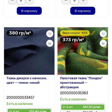
В корзину
В корзину
380 гр/м²
Ваша скидка -45%
373 гр/м²
Ткань джерси с начесом,
Пальтовая ткань "Лондон"
цвет — темно-синий
принтованный —
абстракция
2000000035383
2000000033457
Есть в наличии
Есть в наличии
от 6 мп
387.01 р/мп
от 6 мп
515.45 р/мп