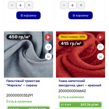
В корзину
В корзину
450 гр/м²
Ваша скидка -40%
415 гр/м²
Пальтовый трикотаж
Ткань капитоний
"Марсель" — сирень
звездочка, цвет — красный
2000000006642
2000000035291
Есть в наличии
Есть в наличии
от 6 мп
243.36 р/мп