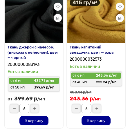
415 гр/м²
Ткань джерси с начесом,
Ткань капитоний
(вискоза с нейлоном), цвет
звездочка, цвет — охра
— черный
2000000032573
2000000083193
Есть в наличии
Есть в наличии
от 6 мп
243.36 р/мп
от 6 мп
437.71 р/мп
от 40 мп
222.24 р/мп
от 50 мп
399.69 р/мп
408.14 р
/мп
399.69 р
243.36 р
от
/мп
/мп
В корзину
В корзину