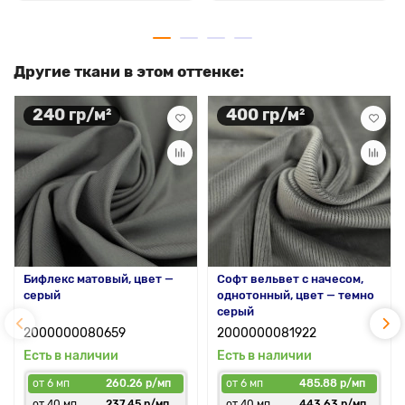
Другие ткани в этом оттенке:
240 гр/м²
400 гр/м²
Бифлекс матовый, цвет —
Софт вельвет с начесом,
серый
однотонный, цвет — темно
серый
2000000080659
2000000081922
Есть в наличии
Есть в наличии
от 6 мп
260.26 р/мп
от 6 мп
485.88 р/мп
от 40 мп
237.45 р/мп
от 40 мп
443.63 р/мп