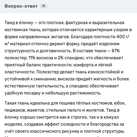
Вопрос-ответ
0
Твид в ёлочку — это плотная, фактурная и выразительная
костюмная ткань, которая отличается характерным узором в
форме направленных зигзагов. Благодаря плотности 400 г/
м² материал отлично держит форму, придаёт изделиям
структурность и долговечность. В составе ткани — 87%
полиэстер, 11% вискоза и 2% спандекс, что обеспечивает
приятный баланс практичности, комфорта и лёгкой
эластичности. Полиэстер делает ткань износостойкой и
устойчивой к сминанию, вискоза придаёт мягкость и более
естественную тактильность, а спандекс обеспечивает
удобную посадку и небольшую растяжимость.
Такая ткань идеальна для пошива тёплых костюмов, юбок,
пиджаков, жакетов, стильных пальто и жилетов. Твид в
ёлочку хорошо смотрится как в строгих, так и в кэжуал
моделях, создавая эффект солидности и благородства за
счёт своего классического рисунка и плотной структуры.