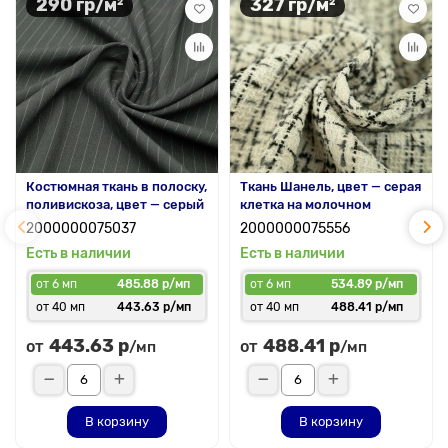
290 гр/м²
327 гр/м²
Костюмная ткань в полоску,
Ткань Шанель, цвет — серая
поливискоза, цвет — серый
клетка на молочном
2000000075037
2000000075556
Есть в наличии
Есть в наличии
от 6 мп
485.88 р/мп
от 6 мп
534.89 р/мп
от 40 мп
443.63 р/мп
от 40 мп
488.41 р/мп
443.63 р
488.41 р
от
от
/мп
/мп
В корзину
В корзину