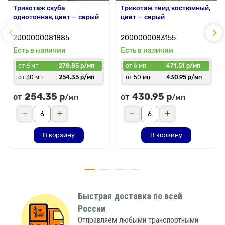
Трикотаж скуба
Трикотаж твид костюмный,
однотонная, цвет — серый
цвет — серый
2000000081885
2000000083155
Есть в наличии
Есть в наличии
от 6 мп
278.85 р/мп
от 6 мп
471.51 р/мп
от 30 мп
254.35 р/мп
от 50 мп
430.95 р/мп
254.35 р
430.95 р
от
от
/мп
/мп
В корзину
В корзину
Быстрая доставка по всей
России
Отправляем любыми транспортными