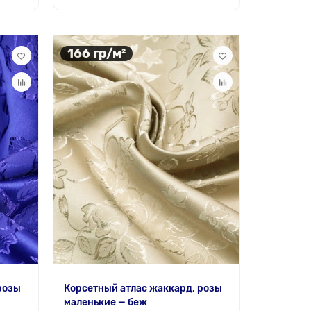
166 гр/м²
розы
Корсетный атлас жаккард, розы
маленькие — беж