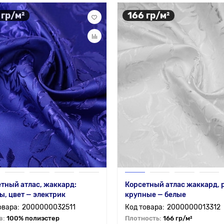
 гр/м²
166 гр/м²
тный атлас, жаккард:
Корсетный атлас жаккард, 
ы, цвет — электрик
крупные — белые
2000000032511
2000000013312
в:
100% полиэстер
Плотность:
166 гр/м²