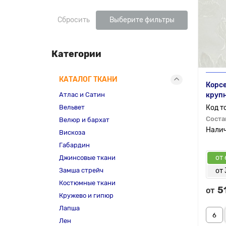
Сбросить
Выберите фильтры
Категории
КАТАЛОГ ТКАНИ
Корсе
Атлас и Сатин
круп
Вельвет
Соста
Велюр и бархат
Вискоза
Габардин
от 
Джинсовые ткани
Замша стрейч
от 
Костюмные ткани
5
от
Кружево и гипюр
Лапша
Лен