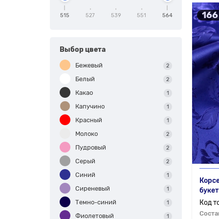
166
515
527
539
551
564
Выбор цвета
Бежевый
2
Белый
2
Какао
1
Капучино
1
Красный
1
Молоко
2
Пудровый
2
Серый
2
Синий
1
Корсе
Сиреневый
1
букет
Темно-синий
1
Соста
Фиолетовый
1