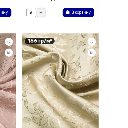
зину
В корзину
166 гр/м²