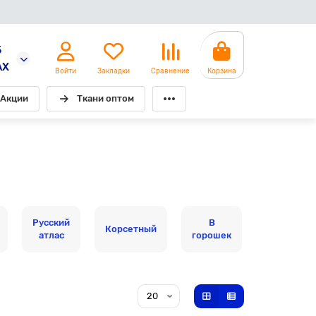
5
AX
Войти
Закладки
Сравнение
Корзина
Акции
Ткани оптом
Русский
В
На
Корсетный
атлас
горошек
хлопке