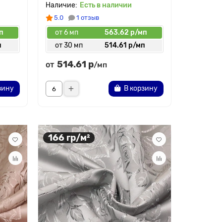
Есть в наличии
5.0
1 отзыв
п
от 6 мп
563.62 р/мп
п
от 30 мп
514.61 р/мп
514.61 р
от
/мп
зину
В корзину
166 гр/м²