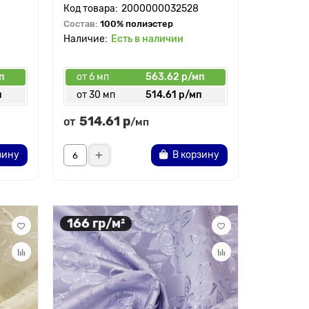
2000000032528
Состав:
100% полиэстер
Есть в наличии
п
от 6 мп
563.62 р/мп
п
от 30 мп
514.61 р/мп
514.61 р
от
/мп
зину
В корзину
166 гр/м²