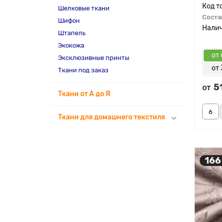
Шелковые ткани
Соста
Шифон
Штапель
Экокожа
от 
Эксклюзивные принты
от 
Ткани под заказ
5
от
Ткани от А до Я
Ткани для домашнего текстиля
166