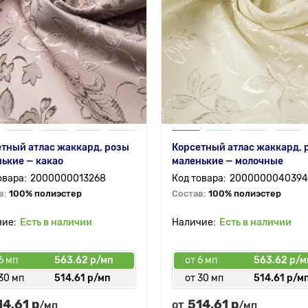
тный атлас жаккард, розы
Корсетный атлас жаккард, 
ькие — какао
маленькие — молочные
2000000013268
2000000040394
в:
100% полиэстер
Состав:
100% полиэстер
Есть в наличии
Есть в наличии
6 мп
563.62 р/мп
от 6 мп
563.62 р/м
30 мп
514.61 р/мп
от 30 мп
514.61 р/м
14.61 р
514.61 р
от
/мп
/мп