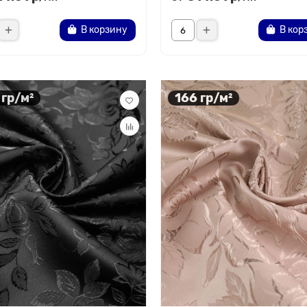
В корзину
В кор
 гр/м²
166 гр/м²