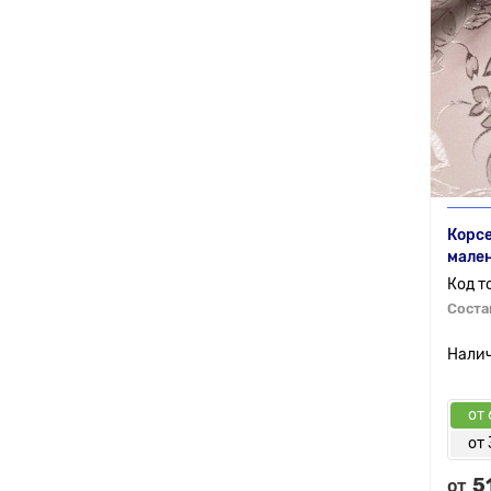
Корсе
мален
Соста
от 
от 
5
от