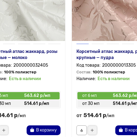
тный атлас жаккард, розы
Корсетный атлас жаккард, 
ные — молоко
крупные — пудра
2000000032405
2000000013305
в:
100% полиэстер
Состав:
100% полиэстер
Есть в наличии
Есть в наличии
6 мп
563.62 р/мп
от 6 мп
563.62 р/м
30 мп
514.61 р/мп
от 30 мп
514.61 р/м
14.61 р
514.61 р
от
/мп
/мп
В корзину
В кор