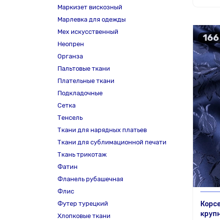
Маркизет вискозный
Марлевка для одежды
Мех искусственный
166
Неопрен
Органза
Пальтовые ткани
Плательные ткани
Подкладочные
Сетка
Тенсель
Ткани для нарядных платьев
Ткани для сублимационной печати
Ткань трикотаж
Фатин
Фланель рубашечная
Флис
Футер турецкий
Корсе
круп
Хлопковые ткани