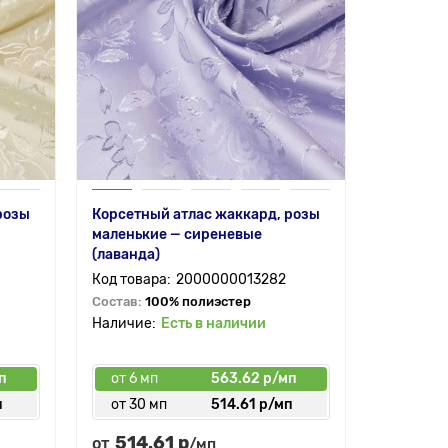
розы
Корсетный атлас жаккард, розы
маленькие — сиреневые
(лаванда)
2000000013282
Состав:
100% полиэстер
Есть в наличии
п
от 6 мп
563.62 р/мп
п
от 30 мп
514.61 р/мп
514.61 р
от
/мп