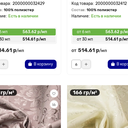
2000000032429
2000000032412
в:
100% полиэстер
Состав:
100% полиэстер
Есть в наличии
Есть в наличии
6 мп
563.62 р/мп
от 6 мп
563.62 р/м
30 мп
514.61 р/мп
от 30 мп
514.61 р/м
14.61 р
514.61 р
от
/мп
/мп
В корзину
В кор
 гр/м²
166 гр/м²