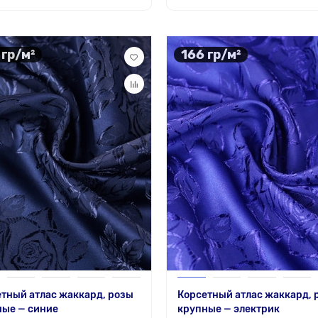
 гр/м²
166 гр/м²
тный атлас жаккард, розы
Корсетный атлас жаккард, 
ные — синие
крупные — электрик