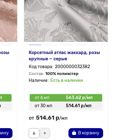
розы
Корсетный атлас жаккард, розы
крупные — серые
2000000032382
Состав:
100% полиэстер
Есть в наличии
п
от 6 мп
563.62 р/мп
п
от 30 мп
514.61 р/мп
514.61 р
от
/мп
зину
В корзину