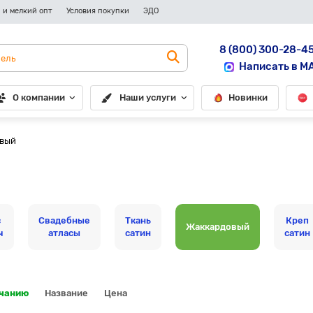
 и мелкий опт
Условия покупки
ЭДО
8 (800) 300-28-4
Написать в M
О компании
Наши услуги
Новинки
вый
с
Свадебные
Ткань
Креп
Жаккардовый
ч
атласы
сатин
сатин
лчанию
Название
Цена