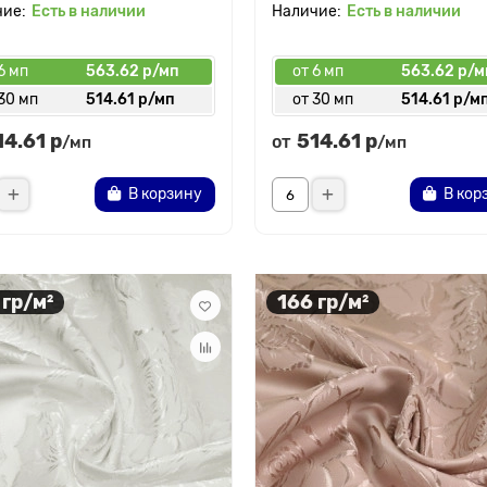
Есть в наличии
Есть в наличии
6 мп
563.62 р/мп
от 6 мп
563.62 р/м
30 мп
514.61 р/мп
от 30 мп
514.61 р/м
14.61 р
514.61 р
от
/мп
/мп
В корзину
В кор
 гр/м²
166 гр/м²