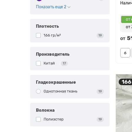
Показать еще 2
от 
Плотность
от 
166 гр/м²
19
5
от
Производитель
Китай
17
166
Гладкокрашенные
Однотонная ткань
19
Волокна
Полиэстер
19