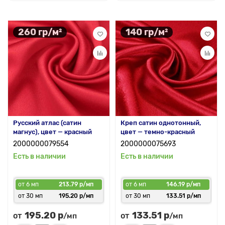
260 гр/м²
140 гр/м²
Русский атлас (сатин
Креп сатин однотонный,
магнус), цвет — красный
цвет — темно-красный
2000000079554
2000000075693
Есть в наличии
Есть в наличии
от 6 мп
213.79 р/мп
от 6 мп
146.19 р/мп
от 30 мп
195.20 р/мп
от 30 мп
133.51 р/мп
195.20 р
133.51 р
от
от
/мп
/мп