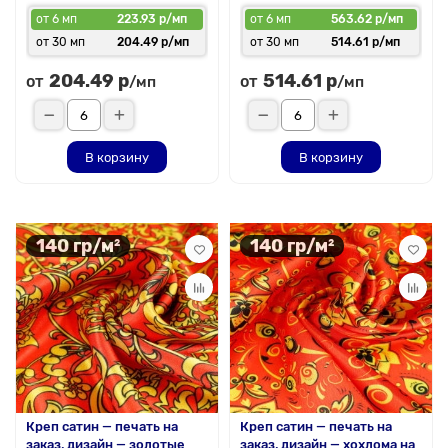
от 6 мп
223.93 р/мп
от 6 мп
563.62 р/мп
от 30 мп
204.49 р/мп
от 30 мп
514.61 р/мп
204.49 р
514.61 р
от
от
/мп
/мп
В корзину
В корзину
140 гр/м²
140 гр/м²
Креп сатин — печать на
Креп сатин — печать на
заказ, дизайн — золотые
заказ, дизайн — хохлома на