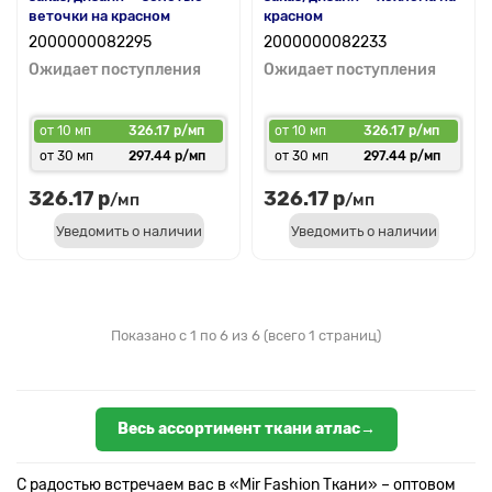
веточки на красном
красном
2000000082295
2000000082233
Ожидает поступления
Ожидает поступления
от 10 мп
326.17 р/мп
от 10 мп
326.17 р/мп
от 30 мп
297.44 р/мп
от 30 мп
297.44 р/мп
326.17 р
326.17 р
/мп
/мп
Уведомить о наличии
Уведомить о наличии
Показано с 1 по 6 из 6 (всего 1 страниц)
Весь ассортимент ткани атлас→
С радостью встречаем вас в «Mir Fashion Ткани» – оптовом