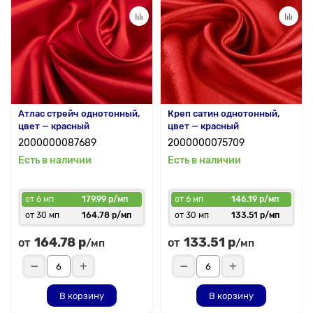
Атлас стрейч однотонный,
Креп сатин однотонный,
цвет — красный
цвет — красный
2000000087689
2000000075709
Есть в наличии
Есть в наличии
от 6 мп
179.99 р/мп
от 6 мп
146.19 р/мп
от 30 мп
164.78 р/мп
от 30 мп
133.51 р/мп
164.78 р
133.51 р
от
от
/мп
/мп
В корзину
В корзину