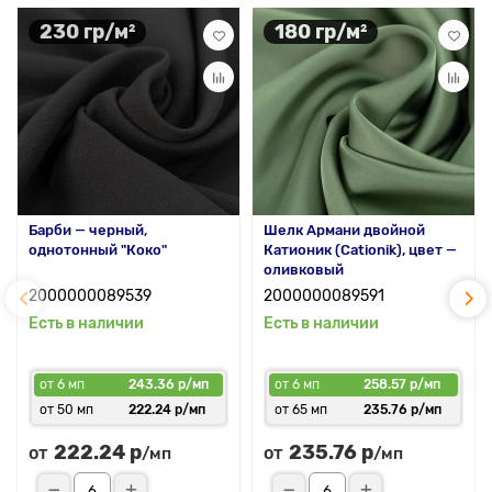
230 гр/м²
180 гр/м²
Барби — черный,
Шелк Армани двойной
однотонный "Коко"
Катионик (Cationik), цвет —
оливковый
2000000089539
2000000089591
Есть в наличии
Есть в наличии
от 6 мп
243.36 р/мп
от 6 мп
258.57 р/мп
от 50 мп
222.24 р/мп
от 65 мп
235.76 р/мп
222.24 р
235.76 р
от
от
/мп
/мп