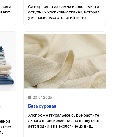
нсел з
Ситец - одна из самых известных и д
ывают
оступных хлопковых тканей, которая
уже несколько столетий не те..
20.01.2025
а
Бязь суровая
Хлопок – натуральное сырье растите
льного происхождения по праву счит
евной
ается одним из экологичных вид..
о текс
..