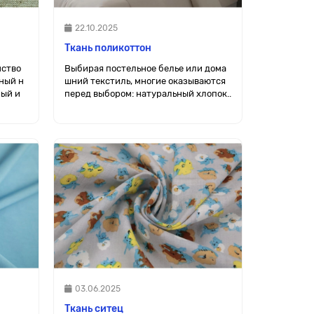
22.10.2025
Ткань поликоттон
нство
Выбирая постельное белье или дома
ный н
шний текстиль, многие оказываются
рый и
перед выбором: натуральный хлопок..
03.06.2025
Ткань ситец