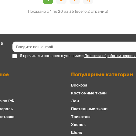
Показано с 1 по 20 из 35 (всего 2 страниц)
на
Я прочитал и согласен с условиями
Политика обработки персон
ное
Популярные категории
Вискоза
Костюмные ткани
а по РФ
Лен
пароль
Плательные ткани
ыставке
Трикотаж
Хлопок
Шелк