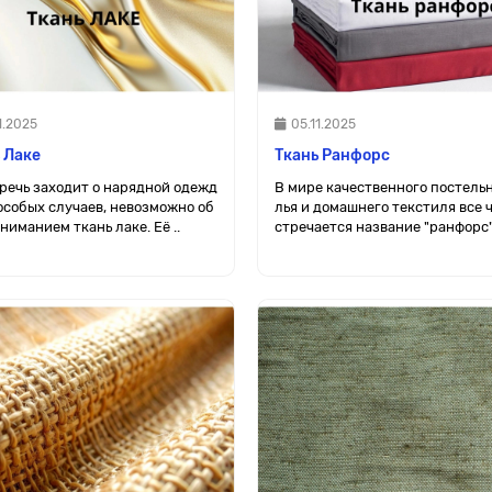
1.2025
05.11.2025
 Лаке
Ткань Ранфорс
 речь заходит о нарядной одежд
В мире качественного постельн
 особых случаев, невозможно об
лья и домашнего текстиля все 
ниманием ткань лаке. Её ..
стречается название "ранфорс".