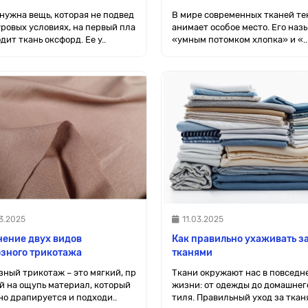
 нужна вещь, которая не подвед
В мире современных тканей те
уровых условиях, на первый пла
анимает особое место. Его наз
дит ткань оксфорд. Ее у..
«умным потомком хлопка» и «..
3.2025
11.03.2025
ение двух видов
Как правильно ухаживать з
зного трикотажа
тканями
зный трикотаж – это мягкий, пр
Ткани окружают нас в повседн
й на ощупь материал, который
жизни: от одежды до домашнег
но драпируется и подходи..
тиля. Правильный уход за тканя