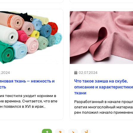
1.2024
02.07.2024
новая ткань — нежность и
Что такое замша на скубе,
сть
описание и характеристики
ткани
ия текстиля уходит корнями в
е времена. Считается, что впе
Разработанный в начале прошл
н появился в XVI в ирак..
олетия многослойный материа
рен положил начало применени
1
2
>
>|