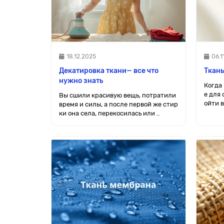
18.12.2025
06.1
Декатировка ткани— все что
Ткань
нужно знать
Когда
е для
Вы сшили красивую вещь, потратили
ойти в
время и силы, а после первой же стир
ки она села, перекосилась или ..