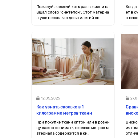
Пожалуй, каждый хоть раз в жизни сл
Когда
ышал слово "синтепон". Этот материа
ет в с
л уже несколько десятилетий ос..
н выхо
12.05.2025
27.0
Как узнать сколько в 1
Сравн
килограмме метров ткани
виско
При покупке ткани оптом или в розни
Виско
цу важно понимать, сколько метров м
иятны
атериала содержится в ки..
отлич