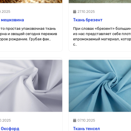
0.2025
27.10.2025
ь мешковина
Ткань брезент
-то простая упаковочная ткань
При словах «брезент» больши
ерна и овощей сегодня пережив
из нас представляет себе плот
орое рождение. Грубая фак..
епромокаемый материал, кото
с..
0.2025
07.10.2025
ь Оксфорд
Ткань тенсел