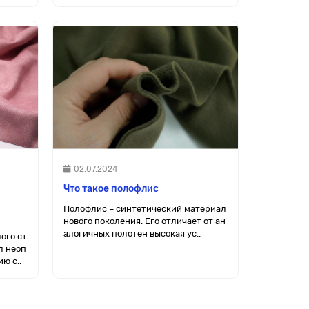
02.07.2024
Что такое полофлис
Полофлис – синтетический материал
нового поколения. Его отличает от ан
алогичных полотен высокая ус..
ого ст
л неоп
ю с..