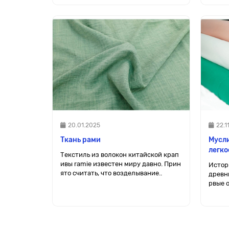
20.01.2025
22.1
Ткань рами
Мусли
легко
Текстиль из волокон китайской крап
ивы ramie известен миру давно. Прин
Истор
ято считать, что возделывание..
древни
рвые о