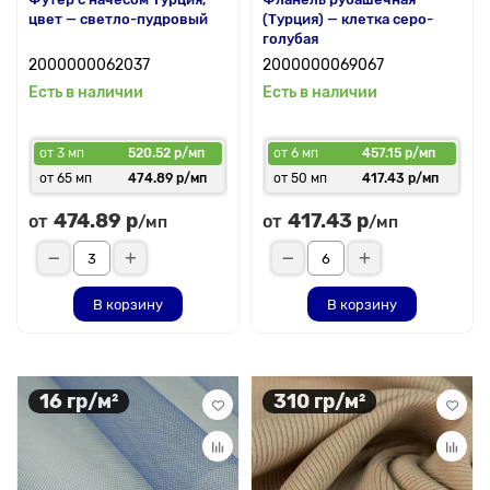
цвет — светло-пудровый
(Турция) — клетка серо-
голубая
2000000062037
2000000069067
Есть в наличии
Есть в наличии
от 3 мп
520.52 р/мп
от 6 мп
457.15 р/мп
от 65 мп
474.89 р/мп
от 50 мп
417.43 р/мп
474.89 р
417.43 р
от
от
/мп
/мп
В корзину
В корзину
16 гр/м²
310 гр/м²