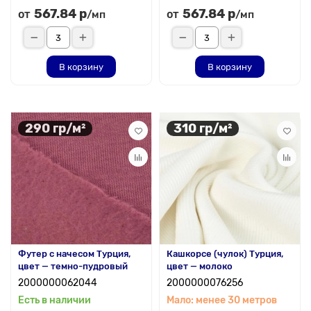
567.84 р
567.84 р
от
от
/мп
/мп
В корзину
В корзину
290 гр/м²
310 гр/м²
Футер с начесом Турция,
Кашкорсе (чулок) Турция,
цвет — темно-пудровый
цвет — молоко
2000000062044
2000000076256
Есть в наличии
Мало: менее 30 метров