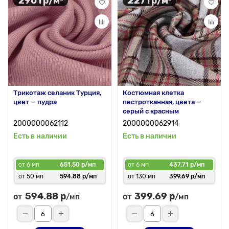
290 гр/м²
227 гр/м²
Трикотаж селаник Турция,
Костюмная клетка
цвет — пудра
пестротканная, цвета —
серый с красным
2000000062112
2000000062914
Есть в наличии
Есть в наличии
от 6 мп
651.50 р/мп
от 6 мп
437.71 р/мп
от 50 мп
594.88 р/мп
от 130 мп
399.69 р/мп
594.88 р
399.69 р
от
от
/мп
/мп