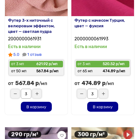
Футер 3-х ниточный с
Футер с начесом Турция,
велюровым эффектом,
цвет — фуксия
цвет — светлая пудра
2000000061931
2000000061993
Есть в наличии
Есть в наличии
5.0
1 отзыв
от 3 мп
621.92 р/мп
от 3 мп
520.52 р/мп
от 50 мп
567.84 р/мп
от 65 мп
474.89 р/мп
567.84 р
474.89 р
от
от
/мп
/мп
В корзину
В корзину
290 гр/м²
300 гр/м²