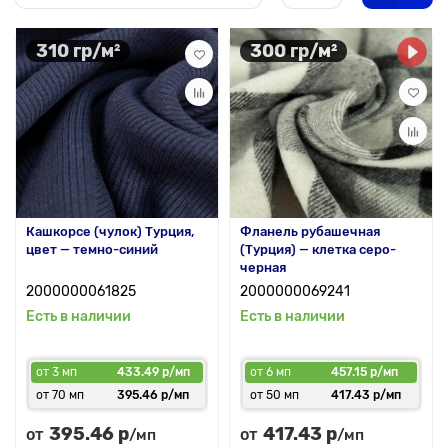
310 гр/м²
300 гр/м²
Кашкорсе (чулок) Турция,
Фланель рубашечная
цвет — темно-синий
(Турция) — клетка серо-
черная
2000000061825
2000000069241
Есть в наличии
Есть в наличии
от 3 мп
433.49 р/мп
от 6 мп
457.15 р/мп
от 70 мп
395.46 р/мп
от 50 мп
417.43 р/мп
395.46 р
417.43 р
от
от
/мп
/мп