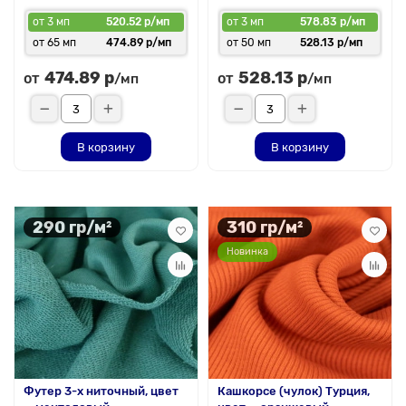
от 3 мп
520.52 р/мп
от 3 мп
578.83 р/мп
от 65 мп
474.89 р/мп
от 50 мп
528.13 р/мп
474.89 р
528.13 р
от
от
/мп
/мп
В корзину
В корзину
290 гр/м²
310 гр/м²
Новинка
Футер 3-х ниточный, цвет
Кашкорсе (чулок) Турция,