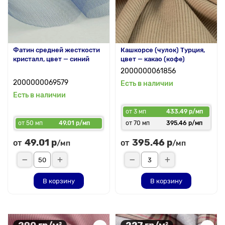
Фатин средней жесткости
Кашкорсе (чулок) Турция,
кристалл, цвет — синий
цвет — какао (кофе)
2000000061856
2000000069579
Есть в наличии
Есть в наличии
от 3 мп
433.49 р/мп
от 50 мп
49.01 р/мп
от 70 мп
395.46 р/мп
49.01 р
395.46 р
от
от
/мп
/мп
В корзину
В корзину