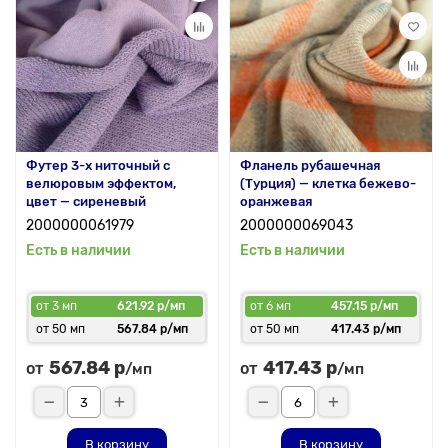
Футер 3-х ниточный с
Фланель рубашечная
велюровым эффектом,
(Турция) — клетка бежево-
цвет — сиреневый
оранжевая
2000000061979
2000000069043
Есть в наличии
Есть в наличии
от 3 мп
621.92 р/мп
от 6 мп
457.15 р/мп
от 50 мп
567.84 р/мп
от 50 мп
417.43 р/мп
567.84 р
417.43 р
от
от
/мп
/мп
В корзину
В корзину