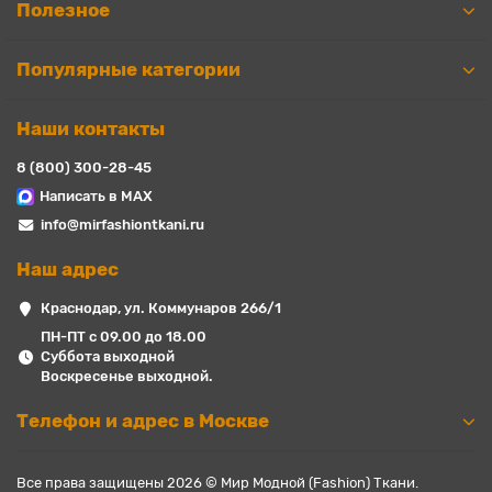
Полезное
качественные трикотажи, но и заботливый сервис, который
готов ответить на все ваши вопросы и поддержать вас в
выборе. У нас можно заказать ткани как мелким, так и
Популярные категории
крупным оптом, в нарезку от 6 метров и на килограммы от
рулона.
Наши контакты
8 (800) 300-28-45
Написать в MAX
info@mirfashiontkani.ru
Наш адрес
Краснодар, ул. Коммунаров 266/1
ПН-ПТ с 09.00 до 18.00
Суббота выходной
Воскресенье выходной.
Телефон и адрес в Москве
Все права защищены 2026 © Мир Модной (Fashion) Ткани.