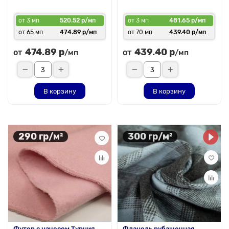
от 3 мп
520.52 р/мп
от 3 мп
481.65 р/мп
от 65 мп
474.89 р/мп
от 70 мп
439.40 р/мп
474.89 р
439.40 р
от
от
/мп
/мп
В корзину
В корзину
290 гр/м²
300 гр/м²
Футер с начесом Турция,
Фланель рубашечная