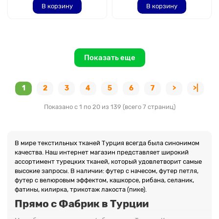
В корзину
В корзину
Показать еще
1
2
3
4
5
6
7
>
>|
Показано с 1 по 20 из 139 (всего 7 страниц)
В мире текстильных тканей Турция всегда была синонимом
качества. Наш интернет магазин представляет широкий
ассортимент турецких тканей, который удовлетворит самые
высокие запросы. В наличии: футер с начесом, футер петля,
футер с велюровым эффектом, кашкорсе, рибана, селаник,
фатины, килирка, трикотаж лакоста (пике).
Прямо с Фабрик в Турции