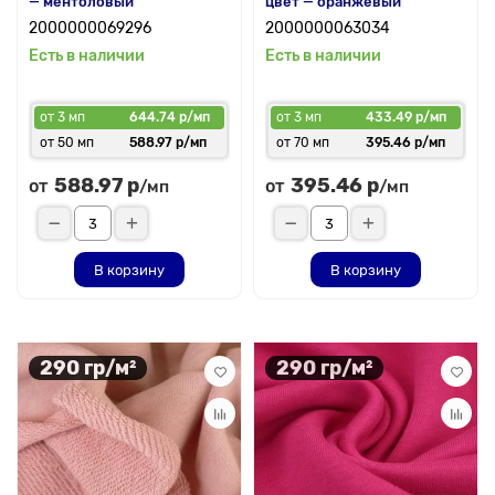
— ментоловый
цвет — оранжевый
2000000069296
2000000063034
Есть в наличии
Есть в наличии
от 3 мп
644.74 р/мп
от 3 мп
433.49 р/мп
от 50 мп
588.97 р/мп
от 70 мп
395.46 р/мп
588.97 р
395.46 р
от
от
/мп
/мп
В корзину
В корзину
290 гр/м²
290 гр/м²