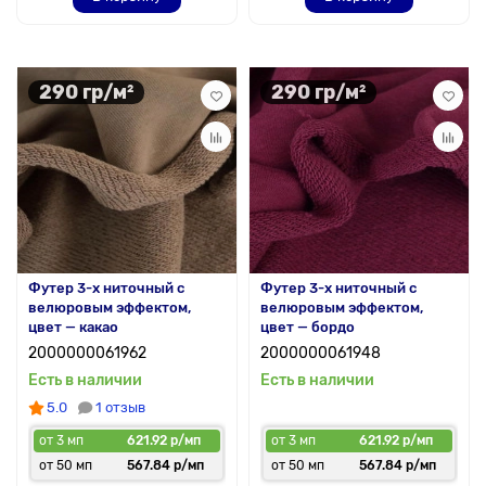
290 гр/м²
290 гр/м²
Футер 3-х ниточный с
Футер 3-х ниточный с
велюровым эффектом,
велюровым эффектом,
цвет — какао
цвет — бордо
2000000061962
2000000061948
Есть в наличии
Есть в наличии
5.0
1 отзыв
от 3 мп
621.92 р/мп
от 3 мп
621.92 р/мп
от 50 мп
567.84 р/мп
от 50 мп
567.84 р/мп