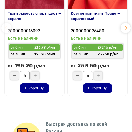
Ткань лакоста спорт, цвет —
Костюмная ткань Прадо —
коралл
коралловый
2000000016092
2000000026480
Есть в наличии
Есть в наличии
от 6 мп
213.79 р/мп
от 6 мп
277.16 р/мп
от 30 мп
195.20 р/мп
от 30 мп
253.50 р/мп
195.20 р
253.50 р
от
от
/мп
/мп
В корзину
В корзину
Быстрая доставка по всей
России