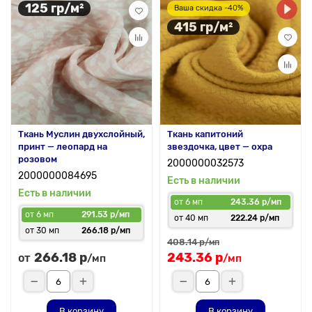
125 гр/м²
Ваша скидка -40%
415 гр/м²
Ткань Муслин двухслойный,
Ткань капитоний
принт — леопард на
звездочка, цвет — охра
розовом
2000000032573
2000000084695
Есть в наличии
Есть в наличии
от 6 мп
243.36 р/мп
от 6 мп
291.53 р/мп
от 40 мп
222.24 р/мп
от 30 мп
266.18 р/мп
408.14 р
/мп
266.18 р
243.36 р
от
/мп
/мп
В корзину
В корзину