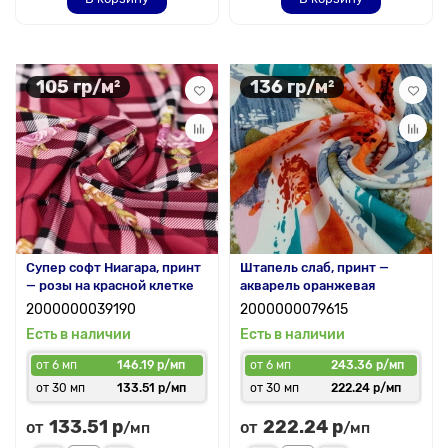
105 гр/м²
136 гр/м²
Супер софт Ниагара, принт
Штапель слаб, принт —
— розы на красной клетке
акварель оранжевая
2000000039190
2000000079615
Есть в наличии
Есть в наличии
от 6 мп
146.19 р/мп
от 6 мп
243.36 р/мп
от 30 мп
133.51 р/мп
от 30 мп
222.24 р/мп
133.51 р
222.24 р
от
от
/мп
/мп