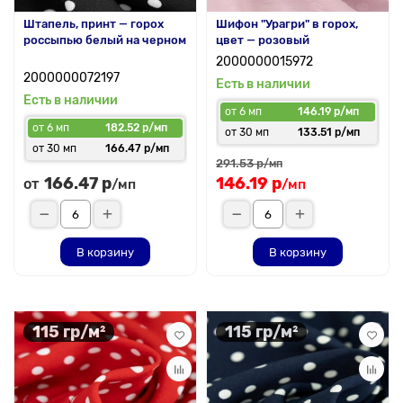
Штапель, принт — горох
Шифон "Урагри" в горох,
россыпью белый на черном
цвет — розовый
2000000015972
2000000072197
Есть в наличии
Есть в наличии
от 6 мп
146.19 р/мп
от 6 мп
182.52 р/мп
от 30 мп
133.51 р/мп
от 30 мп
166.47 р/мп
291.53 р
/мп
166.47 р
146.19 р
от
/мп
/мп
В корзину
В корзину
115 гр/м²
115 гр/м²