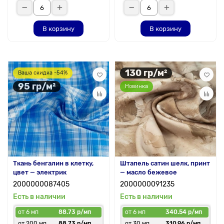
В корзину
В корзину
130 гр/м²
Ваша скидка -54%
95 гр/м²
Новинка
Ткань бенгалин в клетку,
Штапель сатин шелк, принт
цвет — электрик
— масло бежевое
2000000087405
2000000091235
Есть в наличии
Есть в наличии
от 6 мп
88.73 р/мп
от 6 мп
340.54 р/мп
от 200 мп
88.73 р/мп
от 30 мп
310.96 р/мп