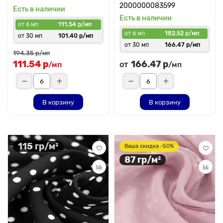
2000000083599
Есть в наличии
Есть в наличии
от 6 мп
111.54 р/мп
от 6 мп
182.52 р/мп
от 30 мп
101.40 р/мп
от 30 мп
166.47 р/мп
194.35 р
/мп
111.54 р
166.47 р
от
/мп
/мп
В корзину
В корзину
115 гр/м²
Ваша скидка -50%
87 гр/м²