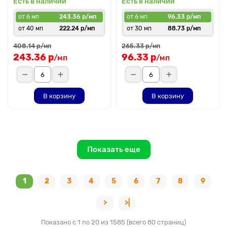
Есть в наличии
Есть в наличии
от 6 мп
243.36 р/мп
от 6 мп
96.33 р/мп
от 40 мп
222.24 р/мп
от 30 мп
88.73 р/мп
408.14 р
265.33 р
/мп
/мп
243.36 р
96.33 р
/мп
/мп
В корзину
В корзину
Показать еще
1
2
3
4
5
6
7
8
9
>
>|
Показано с 1 по 20 из 1585 (всего 80 страниц)