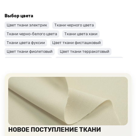
Выбор цвета
Цвет ткани электрик
Ткани черного цвета
Ткани черно-белого цвета
Ткани цвета хаки
Ткани цвета фуксии
Цвет ткани фисташковый
Цвет ткани фиолетовый
Цвет ткани терракотовый
Цвет ткани сиреневый
Цвет ткани синий и темно-синий
Цвет ткани серый + оттенки: темные и светлые
Цвет ткани салатовый
Цвет ткани розовый
Ткани цвета пудра
Ткани персикового цвета
Ткани оранжевого цвета
Ткани оливкового цвета
Цвет ткани мятный
Ткани цвета айвори, молочные оттенки
Ткани лимонного цвета
Ткани красного цвета разных оттенков
НОВОЕ ПОСТУПЛЕНИЕ ТКАНИ
Ткани кораллового цвета
Ткани цвета какао