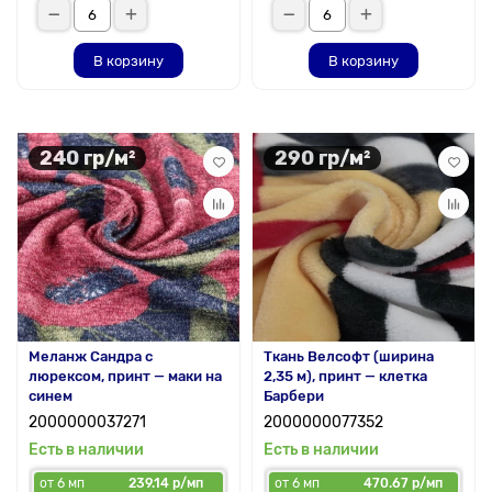
В корзину
В корзину
240 гр/м²
290 гр/м²
Меланж Сандра с
Ткань Велсофт (ширина
люрексом, принт — маки на
2,35 м), принт — клетка
синем
Барбери
2000000037271
2000000077352
Есть в наличии
Есть в наличии
от 6 мп
239.14 р/мп
от 6 мп
470.67 р/мп