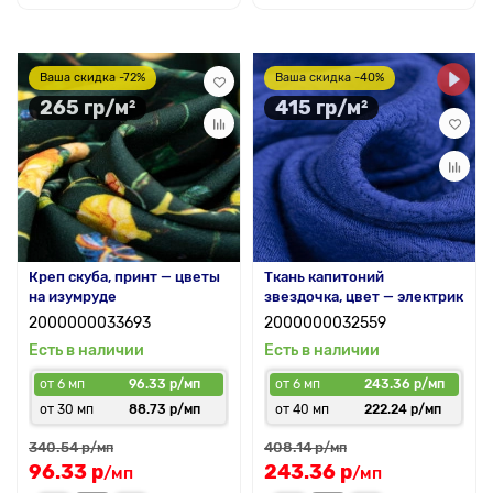
Ваша скидка -72%
Ваша скидка -40%
265 гр/м²
415 гр/м²
Креп скуба, принт — цветы
Ткань капитоний
на изумруде
звездочка, цвет — электрик
2000000033693
2000000032559
Есть в наличии
Есть в наличии
от 6 мп
96.33 р/мп
от 6 мп
243.36 р/мп
от 30 мп
88.73 р/мп
от 40 мп
222.24 р/мп
340.54 р
408.14 р
/мп
/мп
96.33 р
243.36 р
/мп
/мп