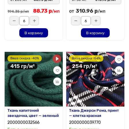
88.73 р
310.96 р
от
/мп
/мп
194.35 р
/мп
В корзину
В корзину
Ваша скидка -40%
Ваша скидка -64%
415 гр/м²
254 гр/м²
Ткань капитоний
Ткань Джерси Рома, принт
звездочка, цвет — зеленый
— клетка красная
2000000032566
2000000039770