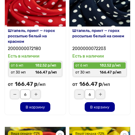
Штапель, принт — горох
Штапель, принт — горох
россыпью белый на
россыпью белый на синем
красном
2000000072180
2000000072203
Есть в наличии
Есть в наличии
от 6 мп
182.52 р/мп
от 6 мп
182.52 р/мп
от 30 мп
166.47 р/мп
от 30 мп
166.47 р/мп
166.47 р
166.47 р
от
от
/мп
/мп
В корзину
В корзину
Ваша скидка -72%
Ваша скидка -72%