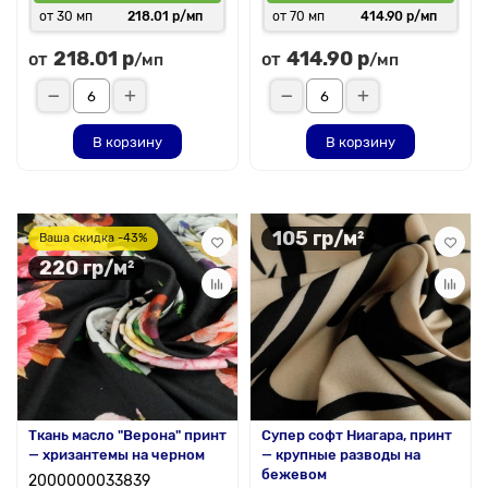
от 30 мп
218.01 р/мп
от 70 мп
414.90 р/мп
218.01 р
414.90 р
от
от
/мп
/мп
В корзину
В корзину
105 гр/м²
Ваша скидка -43%
220 гр/м²
Ткань масло "Верона" принт
Супер софт Ниагара, принт
— хризантемы на черном
— крупные разводы на
бежевом
2000000033839