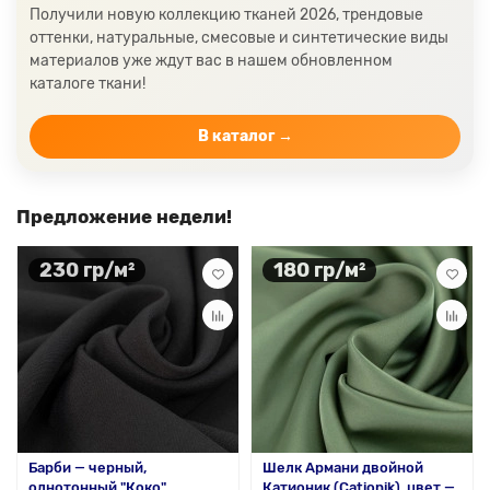
Изумрудный цвет ткани
Ткани зеленого цвета
Получили новую коллекцию тканей 2026, трендовые
оттенки, натуральные, смесовые и синтетические виды
Ткани желтого цвета
Ткани цвета индиго
материалов уже ждут вас в нашем обновленном
Цвет ткани бордовый
Купить ткань белого цвета
каталоге ткани!
Цвет ткани бежевый
В каталог →
Предложение недели!
230 гр/м²
180 гр/м²
Барби — черный,
Шелк Армани двойной
однотонный "Коко"
Катионик (Cationik), цвет —