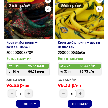
265 гр/м²
265 гр/м²
Креп скуба, принт —
Креп скуба, принт — цветы
пэчворк на хаки
на желтом
2000000033709
2000000033686
Есть в наличии
Есть в наличии
от 6 мп
96.33 р/мп
от 6 мп
96.33 р/мп
от 30 мп
88.73 р/мп
от 30 мп
88.73 р/мп
340.54 р
340.54 р
/мп
/мп
96.33 р
96.33 р
/мп
/мп
В корзину
В корзину