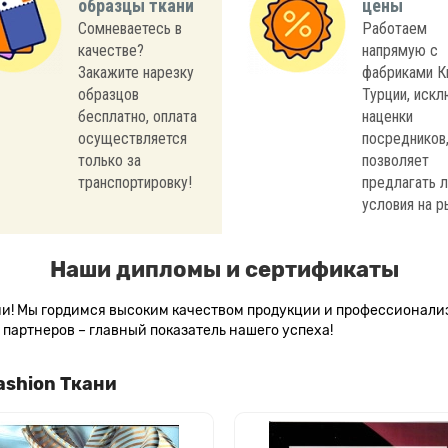
образцы ткани
цены
Сомневаетесь в
Работаем
качестве?
напрямую с
Закажите нарезку
фабриками К
образцов
Турции, иск
бесплатно, оплата
наценки
осуществляется
посредников,
только за
позволяет
транспортировку!
предлагать 
условия на р
Наши дипломы и сертификаты
сии! Мы гордимся высоким качеством продукции и профессионал
партнеров – главный показатель нашего успеха!
ashion Ткани