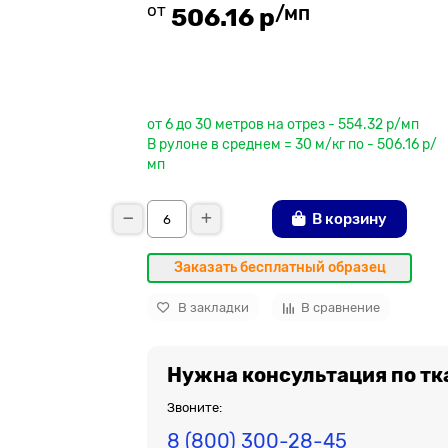
от
/мп
506.16 р
До рулона еще
от 6 до 30 метров на отрез - 554.32 р/мп
В рулоне в среднем = 30 м/кг по - 506.16 р/
мп
В корзину
Заказать бесплатный образец
В закладки
В сравнение
Нужна консультация по тк
Звоните:
8 (800) 300-28-45