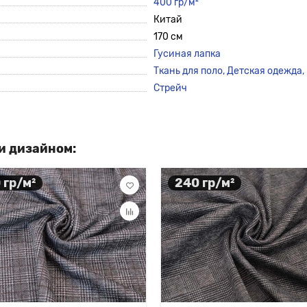
400 гр/м²
Китай
170 см
Гусиная лапка
Ткань для поло, Детская одежда,
Стрейч
и дизайном:
 гр/м²
240 гр/м²