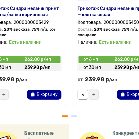
отаж Сандра меланж принт
Трикотаж Сандра меланж п
тка/лапка коричневая
— клетка серая
2000000003429
2000000003450
в:
20% вискоза; 75% п/э; 5%
Состав:
20% вискоза; 75% п/э;
екс
спандекс
Есть в наличии
Есть в наличии
6 мп
262.80 р/мп
от 6 мп
262.80 р/м
30 мп
239.98 р/мп
от 30 мп
239.98 р/м
39.98 р
239.98 р
от
/мп
/мп
В корзину
В кор
Бесплатные
Конкурент