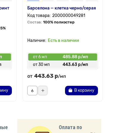
ринт
Барселона — клетка черно/серая
Барби пр
цветы
2000000049281
Состав:
100% полиэстер
 5%
Состав:
9
Есть в наличии
п
от 6 мп
485.88 р/мп
от 6 мп
п
от 30 мп
443.63 р/мп
от 30 
443.63 р
от
/мп
309.27 р
/
зину
В корзину
ные
Оплата по