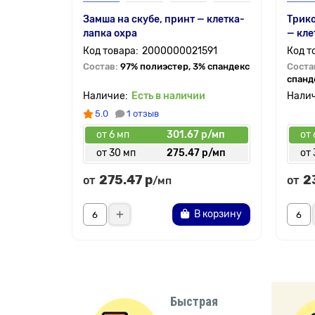
Замша на скубе, принт — клетка-
Трик
лапка охра
— кле
2000000021591
Состав:
97% полиэстер, 3% спандекс
Соста
спанд
Есть в наличии
5.0
1 отзыв
от 6 мп
301.67 р/мп
от 
от 30 мп
275.47 р/мп
от 
275.47 р
2
от
от
/мп
В корзину
Быстрая