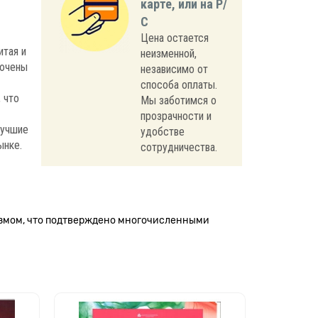
карте, или на Р/
С
Цена остается
итая и
неизменной,
лючены
независимо от
способа оплаты.
 что
Мы заботимся о
прозрачности и
лучшие
удобстве
ынке.
сотрудничества.
измом, что подтверждено многочисленными