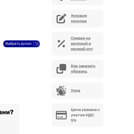
Условия
покупки
Скидки на
крупный и
Выбрать рулон
мелкий опт
Как заказать
образец
Уход
Цена указана с
ани?
учетом НДС
5%