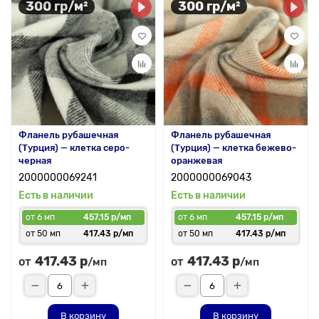
300 гр/м²
300 гр/м²
Фланель рубашечная
Фланель рубашечная
(Турция) — клетка серо-
(Турция) — клетка бежево-
черная
оранжевая
2000000069241
2000000069043
Есть в наличии
Есть в наличии
от 6 мп
457.15 р/мп
от 6 мп
457.15 р/мп
от 50 мп
417.43 р/мп
от 50 мп
417.43 р/мп
417.43 р
417.43 р
от
от
/мп
/мп
В корзину
В корзину