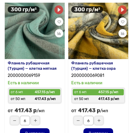
300 гр/м²
300 гр/м²
Фланель рубашечная
Фланель рубашечная
(Турция) — клетка мятная
(Турция) — клетка охра
2000000069159
2000000069081
Есть в наличии
Есть в наличии
от 6 мп
457.15 р/мп
от 6 мп
457.15 р/мп
от 50 мп
417.43 р/мп
от 50 мп
417.43 р/мп
417.43 р
417.43 р
от
от
/мп
/мп