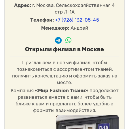
образцы
и оцените ткань вживую перед закупкой. Мы
Адрес:
г. Москва, Сельскохозяйственная 4
быстро укомплектуем заказ и отправим в любой регион.
стр Л-1А
Телефон:
+7 (926) 132-05-45
FAQ — популярные вопросы о фланели
Менеджер:
Андрей
Отпускаете ли вы на отрез?
Да, доступен точный раскрой
по вашему запросу, а также поставка полными рулонами.
Есть ли опт?
Да, предусмотрены оптовые цены и особые
Открыли филиал в Москве
условия для регулярных закупок.
Как получить образцы?
В карточке любого товара нажмите
Приглашаем в новый филиал, чтобы
«Заказать образец» — пробники отправляем бесплатно.
познакомиться с ассортиментом тканей,
получить консультацию и оформить заказ на
месте.
Компания
«Мир Fashion Ткани»
продолжает
развиваться вместе с вами, чтобы быть
ближе к вам и предлагать более удобные
форматы взаимодействия.