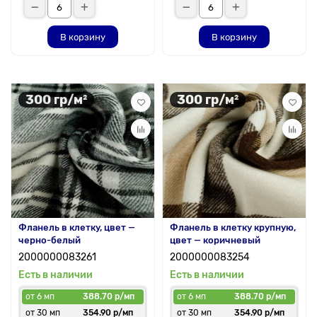
В корзину
В корзину
300 гр/м²
300 гр/м²
Фланель в клетку, цвет —
Фланель в клетку крупную,
черно-белый
цвет — коричневый
2000000083261
2000000083254
Есть в наличии
Есть в наличии
от 6 мп
388.70 р/мп
от 6 мп
388.70 р/мп
от 30 мп
354.90 р/мп
от 30 мп
354.90 р/мп