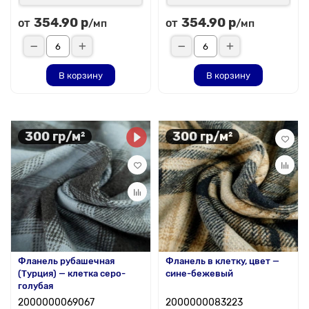
354.90 р
354.90 р
от
от
/мп
/мп
В корзину
В корзину
300 гр/м²
300 гр/м²
Фланель рубашечная
Фланель в клетку, цвет —
(Турция) — клетка серо-
сине-бежевый
голубая
2000000069067
2000000083223