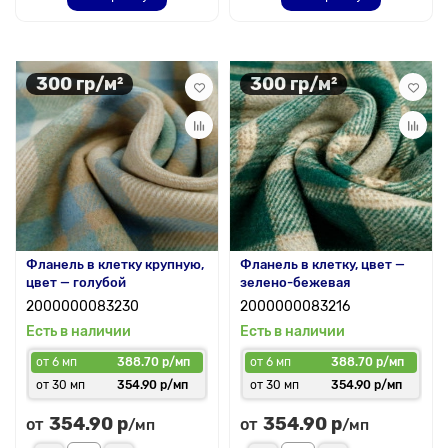
300 гр/м²
300 гр/м²
Фланель в клетку крупную,
Фланель в клетку, цвет —
цвет — голубой
зелено-бежевая
2000000083230
2000000083216
Есть в наличии
Есть в наличии
от 6 мп
388.70 р/мп
от 6 мп
388.70 р/мп
от 30 мп
354.90 р/мп
от 30 мп
354.90 р/мп
354.90 р
354.90 р
от
от
/мп
/мп