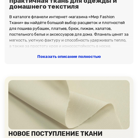
практичная ткань для одежды и
домашнего текстиля
В каталоге фланели интернет-магазина «Мир Fashion
Ткани» вы найдёте большой выбор расцветок и плотностей
для пошива рубашек, платьев, брюк, пижам, халатов,
постельного белья и аксессуаров для дома. Фланель ценят за
мягкость, уютную фактуру и способность удерживать тепло,
а также за простоту кроя и износостойкость в носке.
Почему стоит купить фланель у нас
Показать описание полностью
Оптом и в розницу
— работаем с производствами,
ателье и частными мастерами.
На отрез и рулонами
— выбирайте удобный формат
поставки под задачи и бюджет.
Бесплатные образцы
— оформите пробники, чтобы
оценить цвет, плотность и тактильные свойства перед
покупкой.
Стабильные партии
— аккуратные настилы, контроль
оттенков от рулона к рулону.
Быстрая отгрузка
— оперативная комплектация
заказов и надёжная упаковка.
Ассортимент фланели
НОВОЕ ПОСТУПЛЕНИЕ ТКАНИ