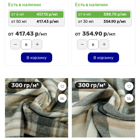
Есть в наличии
Есть в наличии
от 6 мп
457.15 р/мп
от 6 мп
388.70 р/мп
от 50 мп
417.43 р/мп
от 30 мп
354.90 р/мп
417.43 р
354.90 р
от
от
/мп
/мп
В корзину
В корзину
300 гр/м²
300 гр/м²