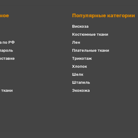
ное
Популярные категории
Вискоза
Костюмные ткани
а по РФ
Лен
пароль
Плательные ткани
ыставке
Трикотаж
Хлопок
Шелк
Штапель
 ткани
Экокожа