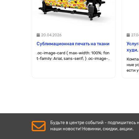
20.04.2026
27.0
Сублимационная печать на ткани
Услуг
худи,
.oc-image-card { max-width: 100%; fon
t-family: Arial, sans-serif; } .oc-image-..
Компа
ные у
ести у
Будьте в центре событий - подпишитесь 
наши новости! Новинки, скидки, акции.