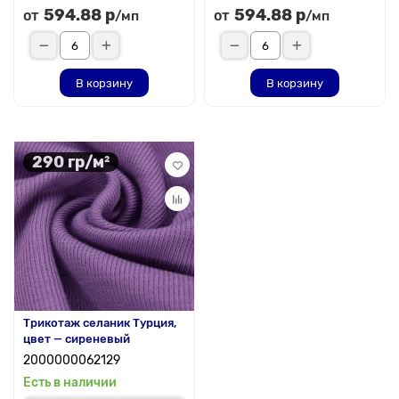
594.88 р
594.88 р
от
от
/мп
/мп
В корзину
В корзину
290 гр/м²
Трикотаж селаник Турция,
цвет — сиреневый
2000000062129
Есть в наличии