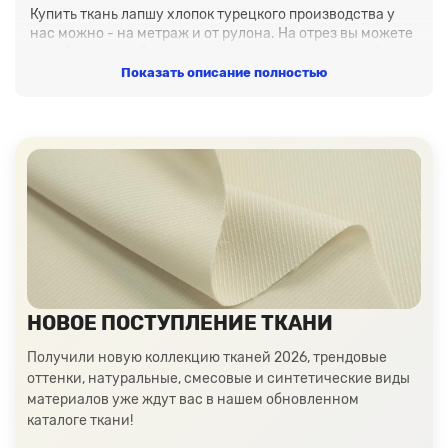
Купить ткань лапшу хлопок турецкого производства у
нас можно - на метраж и от рулона. На отрез вы можете
приобрести необходимое количество материала. А если
у вас большое производство или вам просто нужно
Показать описание полностью
много ткани, то выбор от рулона дает дополнительную
скидку.
Мы понимаем, что выбрать материал Селаник
(хлопковую лапшу) удаленно сложно, поэтому
предлагаем нашим клиентам по необходимости
заказать бесплатную нарезку образцов. Просто
свяжитесь с нашими менеджерами, и мы с
удовольствием отправим вам образцы ткани, чтобы вы
могли убедиться в ее качестве и соответствии вашим
ожиданиям.
НОВОЕ ПОСТУПЛЕНИЕ ТКАНИ
Получили новую коллекцию тканей 2026, трендовые
оттенки, натуральные, смесовые и синтетические виды
материалов уже ждут вас в нашем обновленном
каталоге ткани!