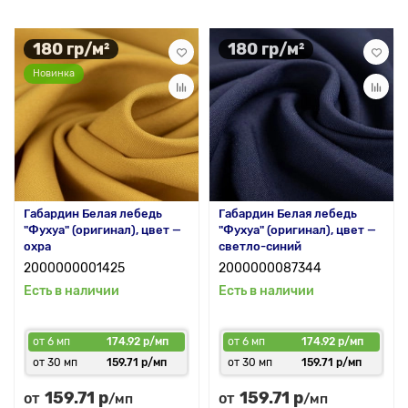
180 гр/м²
180 гр/м²
Новинка
Габардин Белая лебедь
Габардин Белая лебедь
"Фухуа" (оригинал), цвет —
"Фухуа" (оригинал), цвет —
охра
светло-синий
2000000001425
2000000087344
Есть в наличии
Есть в наличии
от 6 мп
174.92 р/мп
от 6 мп
174.92 р/мп
от 30 мп
159.71 р/мп
от 30 мп
159.71 р/мп
159.71 р
159.71 р
от
от
/мп
/мп