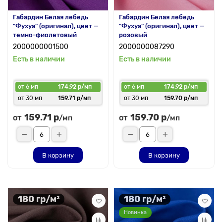
Габардин Белая лебедь
Габардин Белая лебедь
"Фухуа" (оригинал), цвет —
"Фухуа" (оригинал), цвет —
темно-фиолетовый
розовый
2000000001500
2000000087290
Есть в наличии
Есть в наличии
от 6 мп
174.92 р/мп
от 6 мп
174.92 р/мп
от 30 мп
159.71 р/мп
от 30 мп
159.70 р/мп
159.71 р
159.70 р
от
от
/мп
/мп
В корзину
В корзину
180 гр/м²
180 гр/м²
Новинка