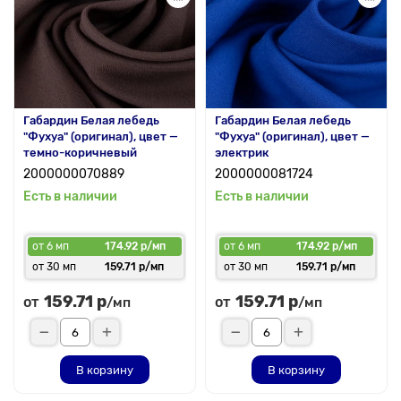
Габардин Белая лебедь
Габардин Белая лебедь
"Фухуа" (оригинал), цвет —
"Фухуа" (оригинал), цвет —
темно-коричневый
электрик
2000000070889
2000000081724
Есть в наличии
Есть в наличии
от 6 мп
174.92 р/мп
от 6 мп
174.92 р/мп
от 30 мп
159.71 р/мп
от 30 мп
159.71 р/мп
159.71 р
159.71 р
от
от
/мп
/мп
В корзину
В корзину