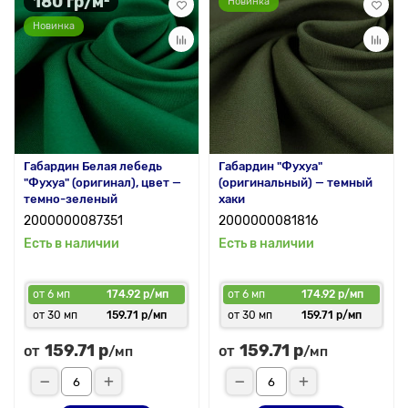
180 гр/м²
Новинка
Новинка
Габардин Белая лебедь
Габардин "Фухуа"
"Фухуа" (оригинал), цвет —
(оригинальный) — темный
темно-зеленый
хаки
2000000087351
2000000081816
Есть в наличии
Есть в наличии
от 6 мп
174.92 р/мп
от 6 мп
174.92 р/мп
от 30 мп
159.71 р/мп
от 30 мп
159.71 р/мп
159.71 р
159.71 р
от
от
/мп
/мп