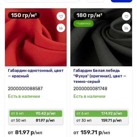
150 гр/м²
180 гр/м²
Новинка
Габардин однотонный, цвет
Габардин Белая лебедь
— красный
"Фухуа" (оригинал), цвет —
темно-серый
2000000088587
2000000081748
Есть в наличии
Есть в наличии
от 6 мп
90.42 р/мп
от 6 мп
174.92 р/мп
от 50 мп
81.97 р/мп
от 30 мп
159.71 р/мп
81.97 р
159.71 р
от
от
/мп
/мп