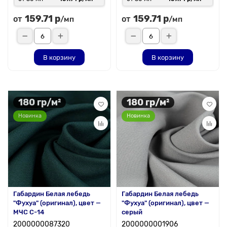
159.71 р
159.71 р
от
от
/мп
/мп
В корзину
В корзину
180 гр/м²
180 гр/м²
Новинка
Новинка
Габардин Белая лебедь
Габардин Белая лебедь
"Фухуа" (оригинал), цвет —
"Фухуа" (оригинал), цвет —
МЧС С-14
серый
2000000087320
2000000001906