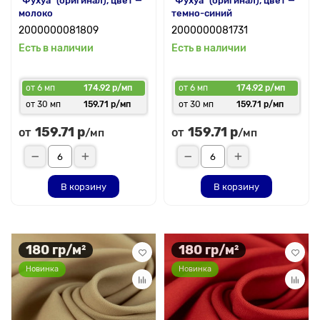
"Фухуа" (оригинал), цвет —
"Фухуа" (оригинал), цвет —
молоко
темно-синий
2000000081809
2000000081731
Есть в наличии
Есть в наличии
от 6 мп
174.92 р/мп
от 6 мп
174.92 р/мп
от 30 мп
159.71 р/мп
от 30 мп
159.71 р/мп
159.71 р
159.71 р
от
от
/мп
/мп
В корзину
В корзину
180 гр/м²
180 гр/м²
Новинка
Новинка