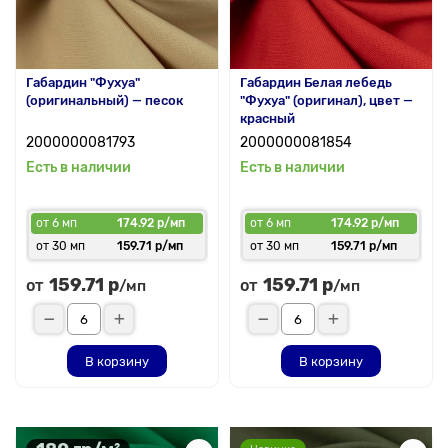
Габардин "Фухуа"
Габардин Белая лебедь
(оригинальный) — песок
"Фухуа" (оригинал), цвет —
красный
2000000081793
2000000081854
Есть в наличии
Есть в наличии
от 6 мп
174.92 р/мп
от 6 мп
174.92 р/мп
от 30 мп
159.71 р/мп
от 30 мп
159.71 р/мп
159.71 р
159.71 р
от
от
/мп
/мп
В корзину
В корзину