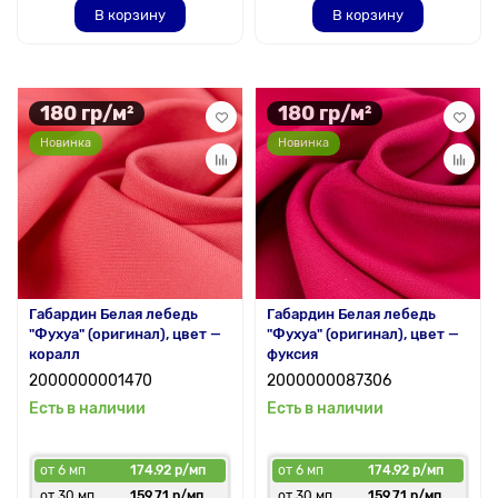
В корзину
В корзину
180 гр/м²
180 гр/м²
Новинка
Новинка
Габардин Белая лебедь
Габардин Белая лебедь
"Фухуа" (оригинал), цвет —
"Фухуа" (оригинал), цвет —
коралл
фуксия
2000000001470
2000000087306
Есть в наличии
Есть в наличии
от 6 мп
174.92 р/мп
от 6 мп
174.92 р/мп
от 30 мп
159.71 р/мп
от 30 мп
159.71 р/мп