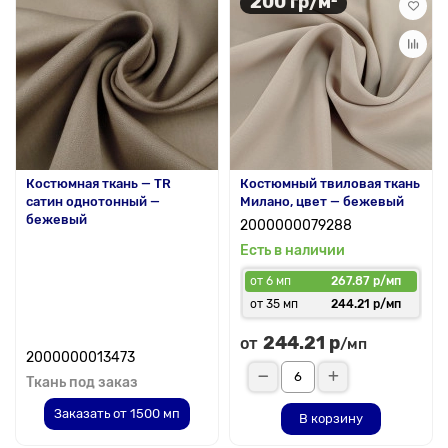
200 гр/м²
Костюмная ткань — TR
Костюмный твиловая ткань
сатин однотонный —
Милано, цвет — бежевый
бежевый
2000000079288
Есть в наличии
от 6 мп
267.87 р/мп
от 35 мп
244.21 р/мп
244.21 р
от
/мп
2000000013473
Ткань под заказ
Заказать от 1500 мп
В корзину