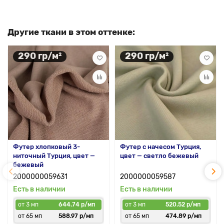
Другие ткани в этом оттенке:
290 гр/м²
290 гр/м²
Футер хлопковый 3-
Футер с начесом Турция,
ниточный Турция, цвет —
цвет — светло бежевый
бежевый
2000000059631
2000000059587
Есть в наличии
Есть в наличии
от 3 мп
644.74 р/мп
от 3 мп
520.52 р/мп
от 65 мп
588.97 р/мп
от 65 мп
474.89 р/мп