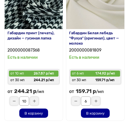
Габардин принт (печать),
Габардин Белая лебедь
дизайн — гусиная лапка
"Фухуа" (оригинал), цвет —
молоко
2000000087368
2000000081809
Есть в наличии
Есть в наличии
от 10 мп
267.87 р/мп
от 6 мп
174.92 р/мп
от 30 мп
244.21 р/мп
от 30 мп
159.71 р/мп
244.21 р
159.71 р
от
от
/мп
/мп
В корзину
В корзину