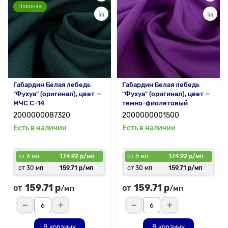
Новинка
Габардин Белая лебедь
Габардин Белая лебедь
"Фухуа" (оригинал), цвет —
"Фухуа" (оригинал), цвет —
МЧС С-14
темно-фиолетовый
2000000087320
2000000001500
Есть в наличии
Есть в наличии
от 6 мп
174.92 р/мп
от 6 мп
174.92 р/мп
от 30 мп
159.71 р/мп
от 30 мп
159.71 р/мп
159.71 р
159.71 р
от
от
/мп
/мп
В корзину
В корзину