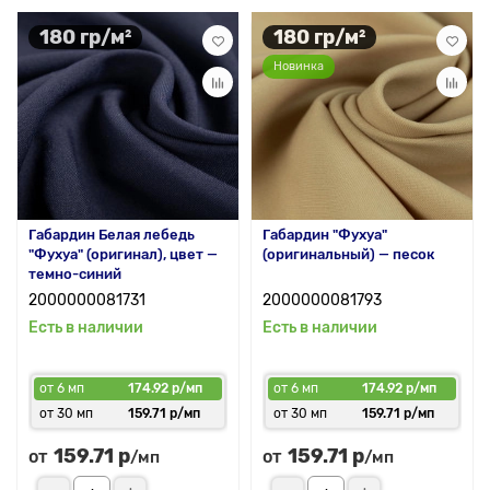
180 гр/м²
180 гр/м²
Новинка
Габардин Белая лебедь
Габардин "Фухуа"
"Фухуа" (оригинал), цвет —
(оригинальный) — песок
темно-синий
2000000081731
2000000081793
Есть в наличии
Есть в наличии
от 6 мп
174.92 р/мп
от 6 мп
174.92 р/мп
от 30 мп
159.71 р/мп
от 30 мп
159.71 р/мп
159.71 р
159.71 р
от
от
/мп
/мп