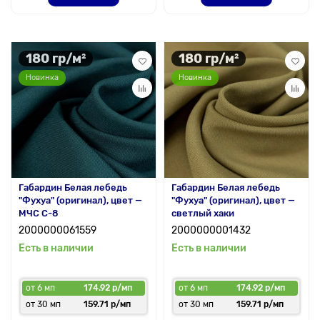
180 гр/м²
180 гр/м²
Новинка
Новинка
Габардин Белая лебедь
Габардин Белая лебедь
"Фухуа" (оригинал), цвет —
"Фухуа" (оригинал), цвет —
МЧС С-8
светлый хаки
2000000061559
2000000001432
Есть в наличии
Есть в наличии
от 6 мп
174.92 р/мп
от 6 мп
174.92 р/мп
от 30 мп
159.71 р/мп
от 30 мп
159.71 р/мп