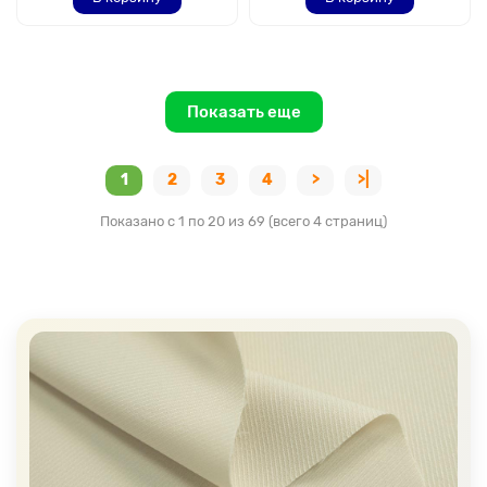
Показать еще
1
2
3
4
>
>|
Показано с 1 по 20 из 69 (всего 4 страниц)