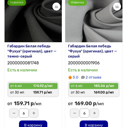
Новинка
Новинка
Габардин Белая лебедь
Габардин Белая лебедь
"Фухуа" (оригинал), цвет —
"Фухуа" (оригинал), цвет —
темно-серый
серый
2000000081748
2000000001906
Есть в наличии
Есть в наличии
5.0
2 отзыва
от 6 мп
174.92 р/мп
от 6 мп
185.06 р/мп
от 30 мп
159.71 р/мп
от 30 мп
169.00 р/мп
159.71 р
169.00 р
от
от
/мп
/мп
В корзину
В корзину