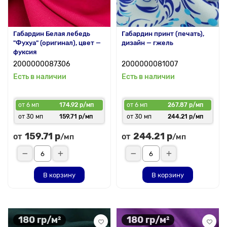
Габардин Белая лебедь
Габардин принт (печать),
"Фухуа" (оригинал), цвет —
дизайн — гжель
фуксия
2000000087306
2000000081007
Есть в наличии
Есть в наличии
от 6 мп
174.92 р/мп
от 6 мп
267.87 р/мп
от 30 мп
159.71 р/мп
от 30 мп
244.21 р/мп
159.71 р
244.21 р
от
от
/мп
/мп
В корзину
В корзину
180 гр/м²
180 гр/м²