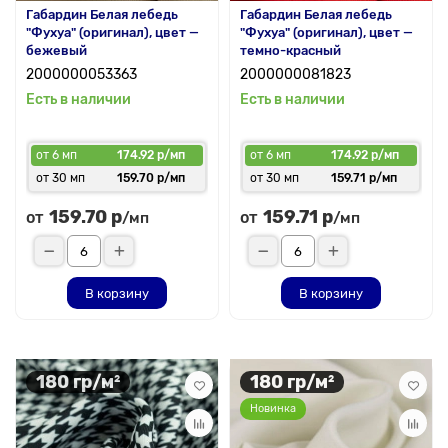
Габардин Белая лебедь
Габардин Белая лебедь
"Фухуа" (оригинал), цвет —
"Фухуа" (оригинал), цвет —
бежевый
темно-красный
2000000053363
2000000081823
Есть в наличии
Есть в наличии
от 6 мп
174.92 р/мп
от 6 мп
174.92 р/мп
от 30 мп
159.70 р/мп
от 30 мп
159.71 р/мп
159.70 р
159.71 р
от
от
/мп
/мп
В корзину
В корзину
180 гр/м²
180 гр/м²
Новинка