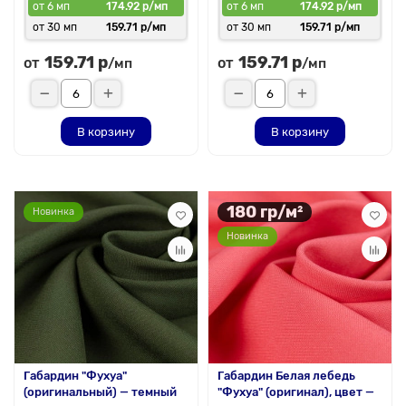
от 6 мп
174.92 р/мп
от 6 мп
174.92 р/мп
от 30 мп
159.71 р/мп
от 30 мп
159.71 р/мп
159.71 р
159.71 р
от
от
/мп
/мп
В корзину
В корзину
180 гр/м²
Новинка
Новинка
Габардин "Фухуа"
Габардин Белая лебедь
(оригинальный) — темный
"Фухуа" (оригинал), цвет —