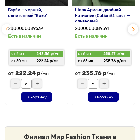
Барби — черный,
Шелк Армани двойной
однотонный "Коко"
Катионик (Cationik), цвет —
оливковый
2000000089539
2000000089591
Есть в наличии
Есть в наличии
от 6 мп
243.36 р/мп
от 6 мп
258.57 р/мп
от 50 мп
222.24 р/мп
от 65 мп
235.76 р/мп
222.24 р
235.76 р
от
от
/мп
/мп
В корзину
В корзину
Филиал Мир Fashion Ткани в