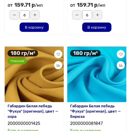
159.71 р
159.71 р
от
от
/мп
/мп
В корзину
В корзину
180 гр/м²
180 гр/м²
Новинка
Габардин Белая лебедь
Габардин Белая лебедь
"Фухуа" (оригинал), цвет —
"Фухуа" (оригинал), цвет —
охра
бирюза
2000000001425
2000000081847
Есть в наличии
Есть в наличии