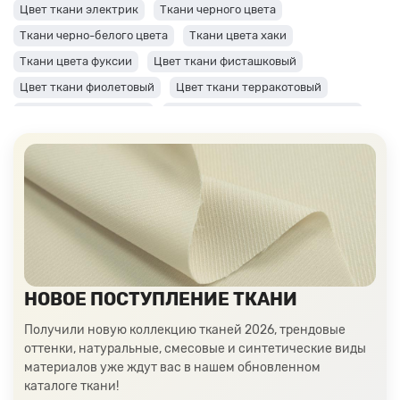
Цвет ткани электрик
Ткани черного цвета
Ткани черно-белого цвета
Ткани цвета хаки
Ткани цвета фуксии
Цвет ткани фисташковый
Цвет ткани фиолетовый
Цвет ткани терракотовый
Цвет ткани сиреневый
Цвет ткани синий и темно-синий
Цвет ткани серый + оттенки: темные и светлые
Цвет ткани салатовый
Цвет ткани розовый
Ткани цвета пудра
Ткани персикового цвета
Ткани оранжевого цвета
Ткани оливкового цвета
Цвет ткани мятный
Ткани цвета айвори, молочные оттенки
Ткани лимонного цвета
Ткани красного цвета разных оттенков
НОВОЕ ПОСТУПЛЕНИЕ ТКАНИ
Ткани кораллового цвета
Ткани цвета какао
Получили новую коллекцию тканей 2026, трендовые
Изумрудный цвет ткани
Ткани зеленого цвета
оттенки, натуральные, смесовые и синтетические виды
материалов уже ждут вас в нашем обновленном
Ткани желтого цвета
Ткани цвета индиго
каталоге ткани!
Цвет ткани бордовый
Купить ткань белого цвета