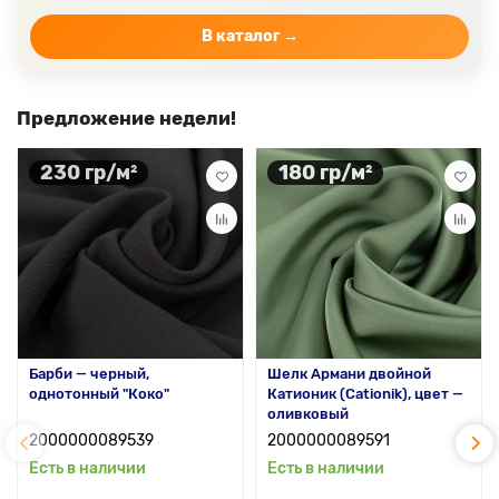
Цвет ткани бежевый
В каталог →
Предложение недели!
230 гр/м²
180 гр/м²
Барби — черный,
Шелк Армани двойной
однотонный "Коко"
Катионик (Cationik), цвет —
оливковый
2000000089539
2000000089591
Есть в наличии
Есть в наличии