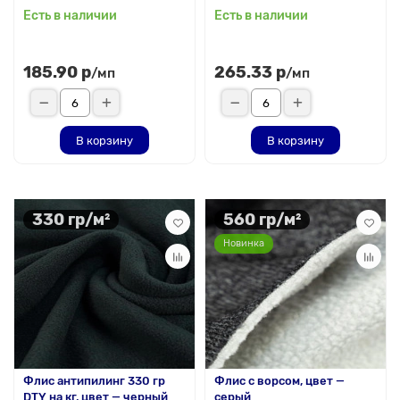
Есть в наличии
Есть в наличии
185.90 р
265.33 р
/мп
/мп
В корзину
В корзину
330 гр/м²
560 гр/м²
Новинка
Флис антипилинг 330 гр
Флис с ворсом, цвет —
DTY на кг, цвет — черный
серый