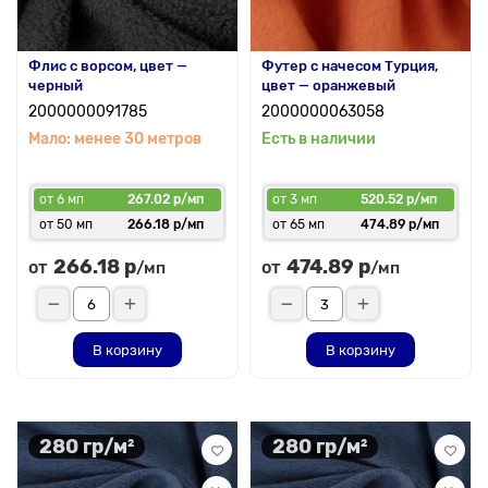
Флис с ворсом, цвет —
Футер с начесом Турция,
черный
цвет — оранжевый
2000000091785
2000000063058
Мало: менее 30 метров
Есть в наличии
от 6 мп
267.02 р/мп
от 3 мп
520.52 р/мп
от 50 мп
266.18 р/мп
от 65 мп
474.89 р/мп
266.18 р
474.89 р
от
от
/мп
/мп
В корзину
В корзину
280 гр/м²
280 гр/м²