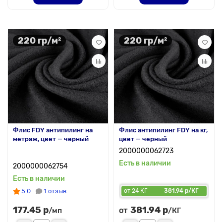
220 гр/м²
220 гр/м²
Флис FDY антипилинг на
Флис антипилинг FDY на кг,
метраж, цвет — черный
цвет — черный
2000000062723
Есть в наличии
2000000062754
Есть в наличии
5.0
1 отзыв
от 24 КГ
381.94 р/КГ
177.45 р
381.94 р
от
/мп
/КГ