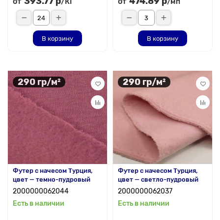
393.77 р
474.89 р
от
от
/КГ
/мп
В корзину
В корзину
290 гр/м²
290 гр/м²
Футер с начесом Турция,
Футер с начесом Турция,
цвет — темно-пудровый
цвет — светло-пудровый
2000000062044
2000000062037
Есть в наличии
Есть в наличии