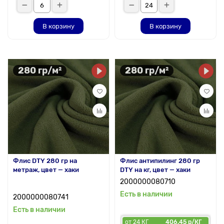
В корзину
В корзину
280 гр/м²
280 гр/м²
Флис DTY 280 гр на
Флис антипилинг 280 гр
метраж, цвет — хаки
DTY на кг, цвет — хаки
2000000080710
Есть в наличии
2000000080741
Есть в наличии
от 24 КГ
406.45 р/КГ