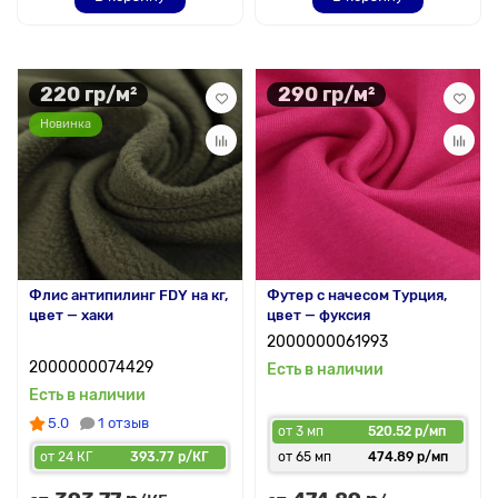
220 гр/м²
290 гр/м²
Новинка
Флис антипилинг FDY на кг,
Футер с начесом Турция,
цвет — хаки
цвет — фуксия
2000000061993
2000000074429
Есть в наличии
Есть в наличии
5.0
1 отзыв
от 3 мп
520.52 р/мп
от 24 КГ
393.77 р/КГ
от 65 мп
474.89 р/мп