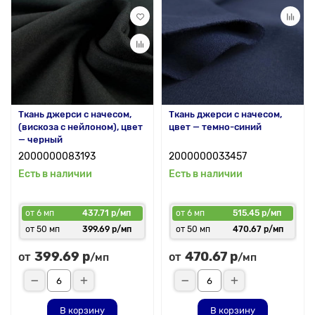
Ткань джерси с начесом,
Ткань джерси с начесом,
(вискоза с нейлоном), цвет
цвет — темно-синий
— черный
2000000083193
2000000033457
Есть в наличии
Есть в наличии
от 6 мп
437.71 р/мп
от 6 мп
515.45 р/мп
от 50 мп
399.69 р/мп
от 50 мп
470.67 р/мп
399.69 р
470.67 р
от
от
/мп
/мп
В корзину
В корзину