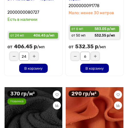
2000000091778
2000000080727
Мало: менее 30 метров
Есть в наличии
от 6 мп
583.05 р/мп
от 24 мп
406.45 р/мп
от 50 мп
532.35 р/мп
406.45 р
532.35 р
от
от
/мп
/мп
В корзину
В корзину
370 гр/м²
290 гр/м²
Новинка