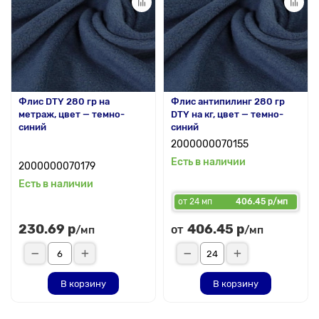
Флис DTY 280 гр на
Флис антипилинг 280 гр
метраж, цвет — темно-
DTY на кг, цвет — темно-
синий
синий
2000000070155
Есть в наличии
2000000070179
Есть в наличии
от 24 мп
406.45 р/мп
230.69 р
406.45 р
от
/мп
/мп
В корзину
В корзину