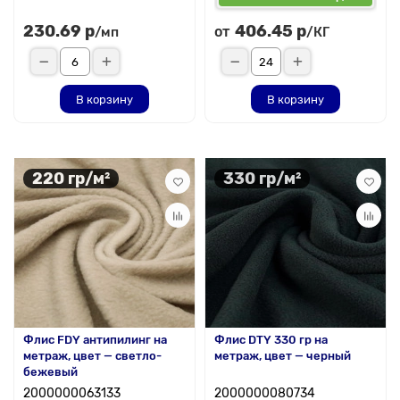
230.69 р
406.45 р
от
/мп
/КГ
В корзину
В корзину
220 гр/м²
330 гр/м²
Флис FDY антипилинг на
Флис DTY 330 гр на
метраж, цвет — светло-
метраж, цвет — черный
бежевый
2000000063133
2000000080734