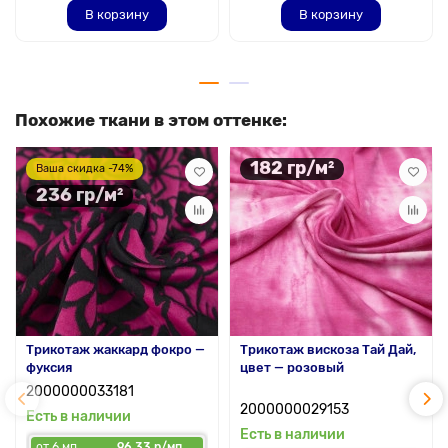
В корзину
В корзину
Похожие ткани в этом оттенке:
182 гр/м²
Ваша скидка -74%
236 гр/м²
Трикотаж жаккард фокро —
Трикотаж вискоза Тай Дай,
фуксия
цвет — розовый
2000000033181
2000000029153
Есть в наличии
Есть в наличии
от 6 мп
96.33 р/мп