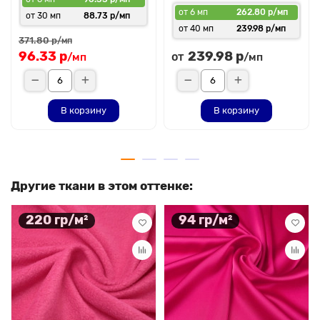
от 6 мп
262.80 р/мп
от 30 мп
88.73 р/мп
от 40 мп
239.98 р/мп
371.80 р
/мп
96.33 р
239.98 р
от
/мп
/мп
В корзину
В корзину
Другие ткани в этом оттенке:
220 гр/м²
94 гр/м²