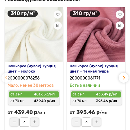
310 гр/м²
310 гр/м²
Кашкорсе (чулок) Турция,
Кашкорсе (чулок) Турция,
цвет — молоко
цвет — темная пудра
2000000076256
2000000061771
Мало: менее 30 метров
Есть в наличии
от 3 мп
481.65 р/мп
от 3 мп
433.49 р/мп
от 70 мп
439.40 р/мп
от 70 мп
395.46 р/мп
439.40 р
395.46 р
от
от
/мп
/мп