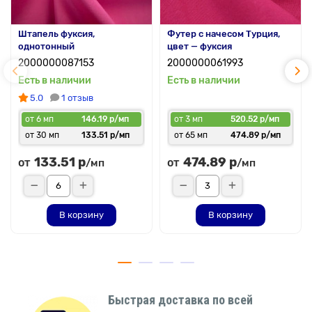
Штапель фуксия,
Футер с начесом Турция,
однотонный
цвет — фуксия
2000000087153
2000000061993
Есть в наличии
Есть в наличии
5.0
1 отзыв
от 6 мп
146.19 р/мп
от 3 мп
520.52 р/мп
от 30 мп
133.51 р/мп
от 65 мп
474.89 р/мп
133.51 р
474.89 р
от
от
/мп
/мп
В корзину
В корзину
Быстрая доставка по всей