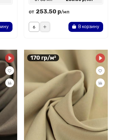
253.50 р
от
/мп
зину
В корзину
170 гр/м²