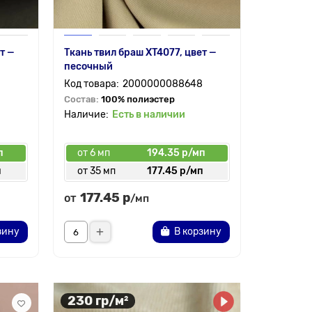
т —
Ткань твил браш XT4077, цвет —
песочный
2000000088648
Состав:
100% полиэстер
Есть в наличии
п
от 6 мп
194.35 р/мп
п
от 35 мп
177.45 р/мп
177.45 р
от
/мп
зину
В корзину
230 гр/м²