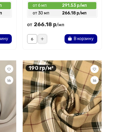
п
от 6 мп
291.53 р/мп
п
от 30 мп
266.18 р/мп
266.18 р
от
/мп
зину
В корзину
190 гр/м²