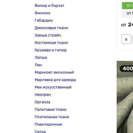
от 
Велюр и бархат
Вискоза
от 
Габардин
2
от
Джинсовые ткани
Замша стрейч
Костюмные ткани
Кружево и гипюр
Лапша
Лен
400
Маркизет вискозный
Марлевка для одежды
Мех искусственный
Неопрен
Органза
Пальтовые ткани
Плательные ткани
Подкладочные
Сетка