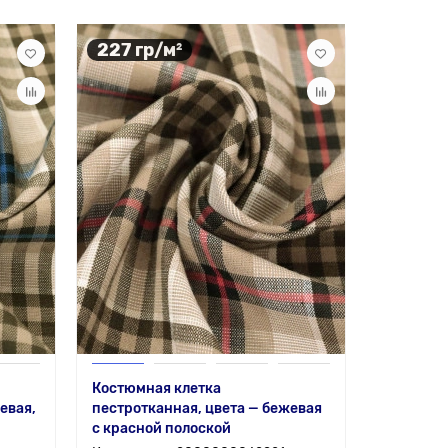
227 гр/м²
Костюмная клетка
евая,
пестротканная, цвета — бежевая
с красной полоской