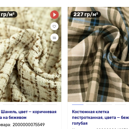
 гр/м²
227 гр/м²
 Шанель, цвет — коричневая
Костюмная клетка
а на бежевом
пестротканная, цвета — беж
голубая
2000000075549