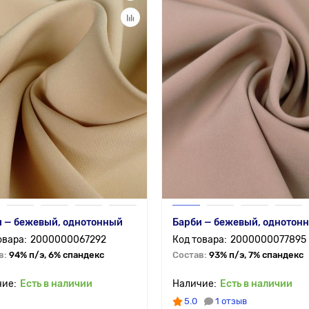
и — бежевый, однотонный
Барби — бежевый, однотон
2000000067292
2000000077895
в:
94% п/э, 6% спандекс
Состав:
93% п/э, 7% спандекс
Есть в наличии
Есть в наличии
5.0
1 отзыв