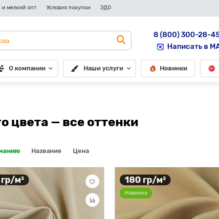
 и мелкий опт
Условия покупки
ЭДО
8 (800) 300-28-4
Написать в M
О компании
Наши услуги
Новинки
 цвета — все оттенки
лчанию
Название
Цена
 гр/м²
180 гр/м²
Новинка