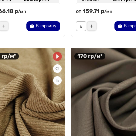
66.18 р
159.71 р
от
/мп
/мп
В корзину
В кор
 гр/м²
170 гр/м²