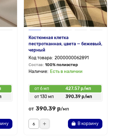
Костюмная клетка
пестротканная, цвета — бежевый,
черный
2000000062891
Состав:
100% полиэстер
Есть в наличии
п
от 6 мп
427.57 р/мп
п
от 130 мп
390.39 р/мп
390.39 р
от
/мп
зину
В корзину