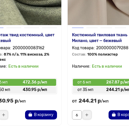
таж твид костюмный, цвет
Костюмный твиловая ткань
жевый
Милано, цвет — бежевый
2000000083162
2000000079288
в:
87% п/э, 11% вискоза, 2%
Состав:
100% полиэстер
екс
Есть в наличии
Есть в наличии
6 мп
472.36 р/мп
от 6 мп
267.87 р/м
50 мп
430.95 р/мп
от 35 мп
244.21 р/м
30.95 р
244.21 р
от
/мп
/мп
В корзину
В кор