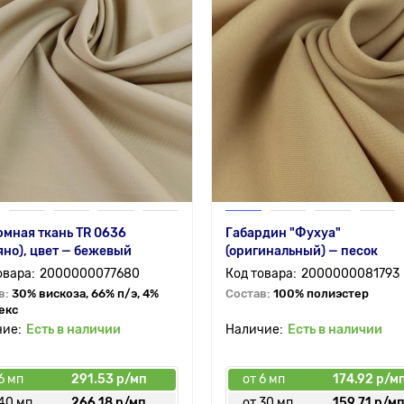
мная ткань TR 0636
Габардин "Фухуа"
яно), цвет — бежевый
(оригинальный) — песок
2000000077680
2000000081793
в:
30% вискоза, 66% п/э, 4%
Состав:
100% полиэстер
екс
Есть в наличии
Есть в наличии
6 мп
291.53 р/мп
от 6 мп
174.92 р/м
 40 мп
266.18 р/мп
от 30 мп
159.71 р/м