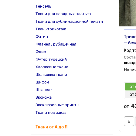
Тенсель
Ткани для нарядных платьев
Ткани для сублимационной печати
Ткань трикотаж
Фатин
Трико
— бе
Фланель рубашечная
Флис
Соста
Футер турецкий
спанд
Хлопковые ткани
Шелковые ткани
Шифон
от 
Штапель
от 
Экокожа
Эксклюзивные принты
4
от
Ткани под заказ
Ткани от А до Я