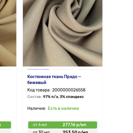
Костюмная ткань Прадо —
бежевый
2000000026558
Состав:
97% п/э, 3% спандекс
Есть в наличии
п
от 6 мп
277.16 р/мп
п
от 30 мп
253.50 р/мп