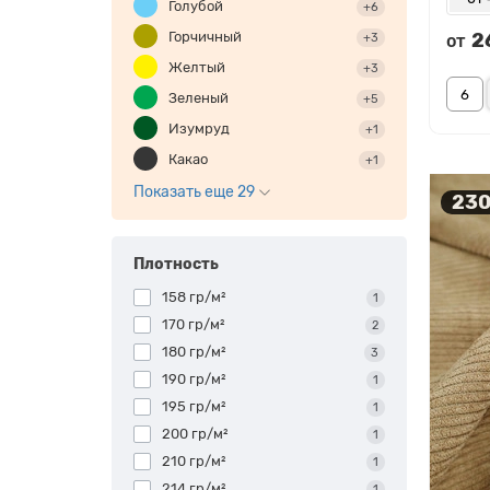
Голубой
+6
Горчичный
2
+3
от
Желтый
+3
Зеленый
+5
Изумруд
+1
Какао
+1
Показать еще 29
230
Плотность
158 гр/м²
1
170 гр/м²
2
180 гр/м²
3
190 гр/м²
1
195 гр/м²
1
200 гр/м²
1
210 гр/м²
1
214 гр/м²
1