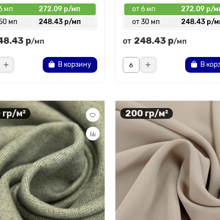
6 мп
272.09 р/мп
от 6 мп
272.09 р/м
50 мп
248.43 р/мп
от 30 мп
248.43 р/м
48.43 р
248.43 р
от
/мп
/мп
В корзину
В кор
 гр/м²
200 гр/м²