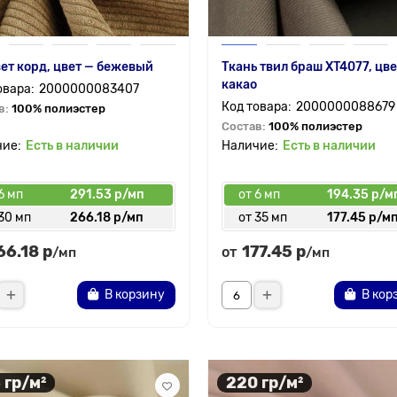
ет корд, цвет — бежевый
Ткань твил браш XT4077, цве
какао
2000000083407
2000000088679
в:
100% полиэстер
Состав:
100% полиэстер
Есть в наличии
Есть в наличии
6 мп
291.53 р/мп
от 6 мп
194.35 р/м
30 мп
266.18 р/мп
от 35 мп
177.45 р/м
66.18 р
177.45 р
от
/мп
/мп
В корзину
В кор
 гр/м²
220 гр/м²