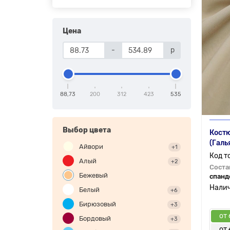
Цена
-
р
88,73
200
312
423
535
Выбор цвета
Костю
(Галь
Айвори
+1
Алый
+2
Соста
Бежевый
спанд
Белый
+6
Бирюзовый
+3
от 
Бордовый
+3
от