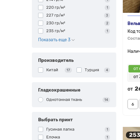
220 гр/м²
1
227 гр/м²
3
230 гр/м²
Вельв
2
235 гр/м²
1
Соста
Показать еще 3
Производитель
от 
Китай
Турция
17
4
от 
2
от
Гладкокрашенные
Однотонная ткань
14
Выбрать принт
Гусиная лапка
1
253
Елочка
1