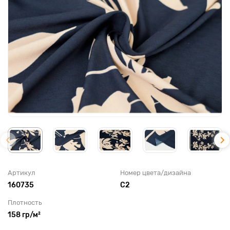
Артикул
Номер цвета/дизайна
160735
С2
Плотность
158 гр/м²