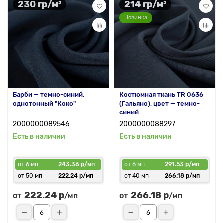
230 гр/м²
214 гр/м²
Новинка
Барби — темно-синий,
Костюмная ткань TR 0636
однотонный "Коко"
(Гальяно), цвет — темно-
синий
2000000089546
2000000088297
Есть в наличии
Есть в наличии
от 6 мп
243.36 р/мп
от 6 мп
291.53 р/мп
от 50 мп
222.24 р/мп
от 40 мп
266.18 р/мп
222.24 р
266.18 р
от
от
/мп
/мп