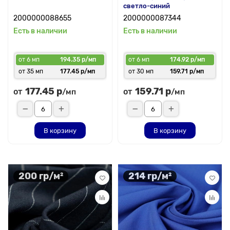
светло-синий
2000000088655
2000000087344
Есть в наличии
Есть в наличии
от 6 мп
194.35 р/мп
от 6 мп
174.92 р/мп
от 35 мп
177.45 р/мп
от 30 мп
159.71 р/мп
177.45 р
159.71 р
от
от
/мп
/мп
В корзину
В корзину
200 гр/м²
214 гр/м²