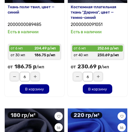
Ткань поли-твил, цвет —
Костюмная-плательная
синий
ткань "Дарина", цвет —
темно-синий
2000000089485
2000000091051
Есть в наличии
Есть в наличии
от 6 мп
204.49 р/мп
от 6 мп
252.66 р/мп
от 30 мп
186.75 р/мп
от 40 мп
230.69 р/мп
186.75 р
230.69 р
от
от
/мп
/мп
В корзину
В корзину
180 гр/м²
220 гр/м²