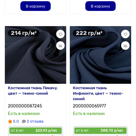
В корзину
В корзину
214 гр/м²
222 гр/м²
Костюмная ткань Пикачу,
Костюмная ткань
цвет — темно-синий
Инфинити, цвет — темно-
синий
2000000087245
2000000065977
Есть в наличии
Есть в наличии
5.0
2 отзыва
от 6 мп
223.93 р/мп
от 6 мп
388.70 р/мп