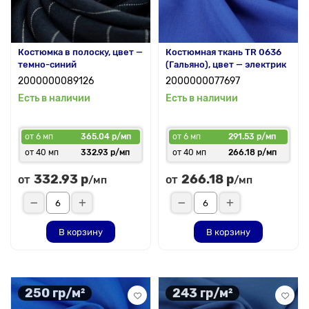
Костюмка в полоску, цвет —
Костюмная ткань TR 0636
темно-синий
(Гальяно), цвет — электрик
2000000089126
2000000077697
Есть в наличии
Есть в наличии
от 6 мп
365.04 р/мп
от 6 мп
291.53 р/мп
от 40 мп
332.93 р/мп
от 40 мп
266.18 р/мп
332.93 р
266.18 р
от
от
/мп
/мп
В корзину
В корзину
250 гр/м²
243 гр/м²