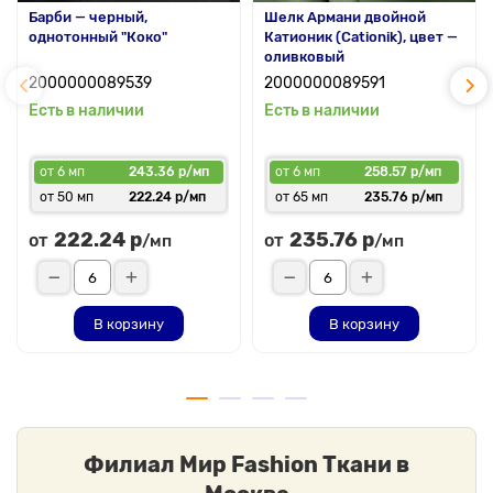
Барби — черный,
Шелк Армани двойной
однотонный "Коко"
Катионик (Cationik), цвет —
оливковый
2000000089539
2000000089591
Есть в наличии
Есть в наличии
от 6 мп
243.36 р/мп
от 6 мп
258.57 р/мп
от 50 мп
222.24 р/мп
от 65 мп
235.76 р/мп
222.24 р
235.76 р
от
от
/мп
/мп
В корзину
В корзину
Филиал Мир Fashion Ткани в