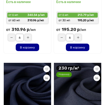
Есть в наличии
Есть в наличии
от 6 мп
340.54 р/мп
от 6 мп
213.79 р/мп
от 60 мп
310.96 р/мп
от 30 мп
195.20 р/мп
310.96 р
195.20 р
от
от
/мп
/мп
В корзину
В корзину
230 гр/м²
Новинка