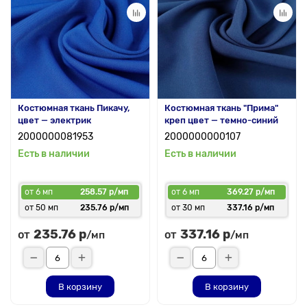
Костюмная ткань Пикачу,
Костюмная ткань "Прима"
цвет — электрик
креп цвет — темно-синий
2000000081953
2000000000107
Есть в наличии
Есть в наличии
от 6 мп
258.57 р/мп
от 6 мп
369.27 р/мп
от 50 мп
235.76 р/мп
от 30 мп
337.16 р/мп
235.76 р
337.16 р
от
от
/мп
/мп
В корзину
В корзину