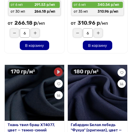
от 6 мп
291.53 р/мп
от 6 мп
340.54 р/мп
от 30 мп
266.18 р/мп
от 35 мп
310.96 р/мп
266.18 р
310.96 р
от
от
/мп
/мп
В корзину
В корзину
170 гр/м²
180 гр/м²
Ткань твил браш XT4077,
Габардин Белая лебедь
цвет — темно-синий
"Фухуа" (оригинал), цвет —