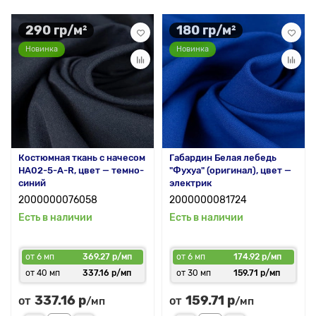
290 гр/м²
180 гр/м²
Новинка
Новинка
Костюмная ткань с начесом
Габардин Белая лебедь
HA02-5-A-R, цвет — темно-
"Фухуа" (оригинал), цвет —
синий
электрик
2000000076058
2000000081724
Есть в наличии
Есть в наличии
от 6 мп
369.27 р/мп
от 6 мп
174.92 р/мп
от 40 мп
337.16 р/мп
от 30 мп
159.71 р/мп
337.16 р
159.71 р
от
от
/мп
/мп