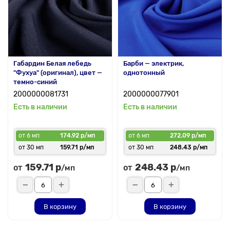
Габардин Белая лебедь
Барби — электрик,
"Фухуа" (оригинал), цвет —
однотонный
темно-синий
2000000081731
2000000077901
Есть в наличии
Есть в наличии
от 6 мп
174.92 р/мп
от 6 мп
272.09 р/мп
от 30 мп
159.71 р/мп
от 30 мп
248.43 р/мп
159.71 р
248.43 р
от
от
/мп
/мп
В корзину
В корзину