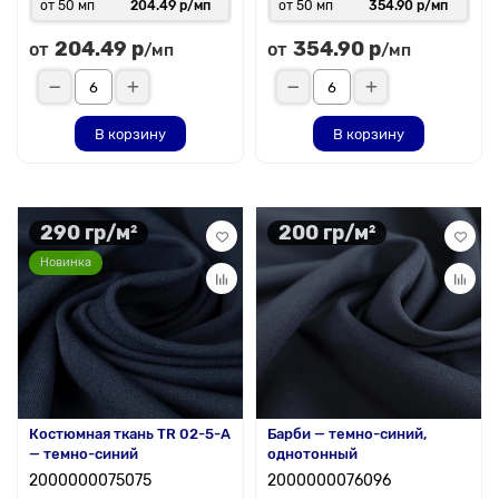
от 50 мп
204.49 р/мп
от 50 мп
354.90 р/мп
204.49 р
354.90 р
от
от
/мп
/мп
В корзину
В корзину
290 гр/м²
200 гр/м²
Новинка
Костюмная ткань TR 02-5-A
Барби — темно-синий,
— темно-синий
однотонный
2000000075075
2000000076096