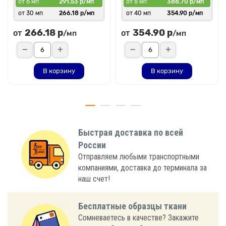
от 6 мп
291.53 р/мп
от 6 мп
388.70 р/мп
от 30 мп
266.18 р/мп
от 40 мп
354.90 р/мп
266.18 р
354.90 р
от
от
/мп
/мп
В корзину
В корзину
Быстрая доставка по всей
России
Отправляем любыми транспортными
компаниями, доставка до терминала за
наш счет!
Бесплатные образцы ткани
Сомневаетесь в качестве? Закажите