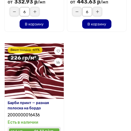
332.93 р
443.63 р
от
от
/мп
/мп
В корзину
В корзину
Ваша скидка -69%
226 гр/м²
Барби принт — разная
полоска на бордо
2000000016436
Есть в наличии