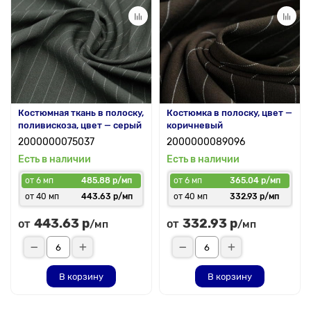
Костюмная ткань в полоску,
Костюмка в полоску, цвет —
поливискоза, цвет — серый
коричневый
2000000075037
2000000089096
Есть в наличии
Есть в наличии
от 6 мп
485.88 р/мп
от 6 мп
365.04 р/мп
от 40 мп
443.63 р/мп
от 40 мп
332.93 р/мп
443.63 р
332.93 р
от
от
/мп
/мп
В корзину
В корзину