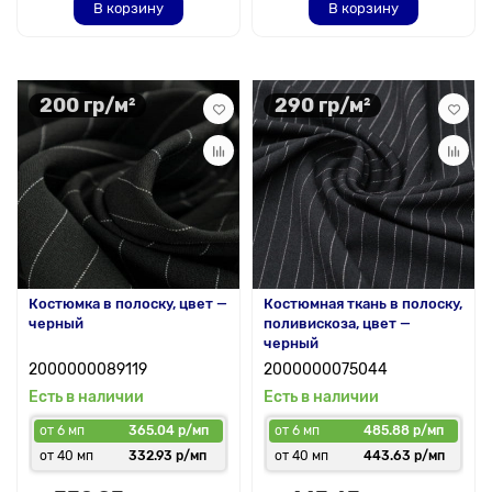
В корзину
В корзину
200 гр/м²
290 гр/м²
Костюмка в полоску, цвет —
Костюмная ткань в полоску,
черный
поливискоза, цвет —
черный
2000000089119
2000000075044
Есть в наличии
Есть в наличии
от 6 мп
365.04 р/мп
от 6 мп
485.88 р/мп
от 40 мп
332.93 р/мп
от 40 мп
443.63 р/мп