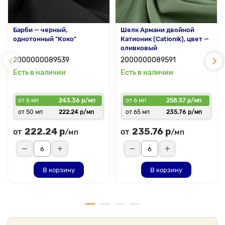
Барби — черный,
Шелк Армани двойной
однотонный "Коко"
Катионик (Cationik), цвет —
оливковый
2000000089539
2000000089591
Есть в наличии
Есть в наличии
от 6 мп
243.36 р/мп
от 6 мп
258.57 р/мп
от 50 мп
222.24 р/мп
от 65 мп
235.76 р/мп
222.24 р
235.76 р
от
от
/мп
/мп
В корзину
В корзину