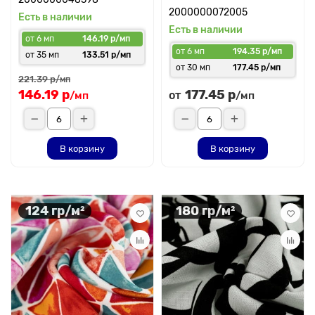
2000000072005
Есть в наличии
Есть в наличии
от 6 мп
146.19 р/мп
от 6 мп
194.35 р/мп
от 35 мп
133.51 р/мп
от 30 мп
177.45 р/мп
221.39 р
/мп
146.19 р
177.45 р
от
/мп
/мп
В корзину
В корзину
124 гр/м²
180 гр/м²