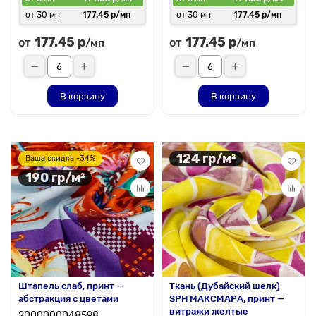
от 30 мп
177.45 р/мп
от 30 мп
177.45 р/мп
177.45 р
177.45 р
от
от
/мп
/мп
В корзину
В корзину
124 гр/м²
Ваша скидка -34%
190 гр/м²
Штапель слаб, принт —
Ткань (Дубайский шелк)
абстракция с цветами
SPH МАКСМАРА, принт —
витражи желтые
2000000048598