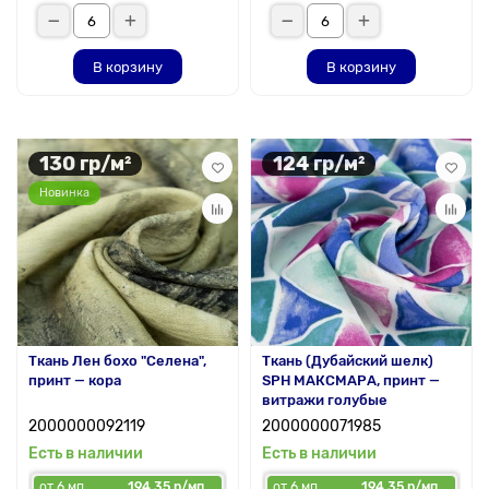
В корзину
В корзину
130 гр/м²
124 гр/м²
Новинка
Ткань Лен бохо "Селена",
Ткань (Дубайский шелк)
принт — кора
SPH МАКСМАРА, принт —
витражи голубые
2000000092119
2000000071985
Есть в наличии
Есть в наличии
от 6 мп
194.35 р/мп
от 6 мп
194.35 р/мп