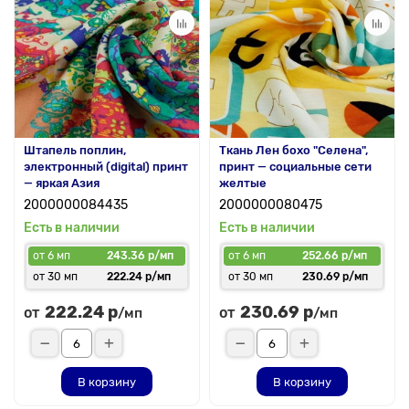
Штапель поплин,
Ткань Лен бохо "Селена",
электронный (digital) принт
принт — социальные сети
— яркая Азия
желтые
2000000084435
2000000080475
Есть в наличии
Есть в наличии
от 6 мп
243.36 р/мп
от 6 мп
252.66 р/мп
от 30 мп
222.24 р/мп
от 30 мп
230.69 р/мп
222.24 р
230.69 р
от
от
/мп
/мп
В корзину
В корзину