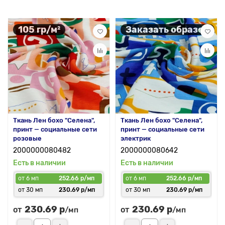
105 гр/м²
Заказать образец
Ткань Лен бохо "Селена",
Ткань Лен бохо "Селена",
принт — социальные сети
принт — социальные сети
розовые
электрик
2000000080482
2000000080642
Есть в наличии
Есть в наличии
от 6 мп
252.66 р/мп
от 6 мп
252.66 р/мп
от 30 мп
230.69 р/мп
от 30 мп
230.69 р/мп
230.69 р
230.69 р
от
от
/мп
/мп