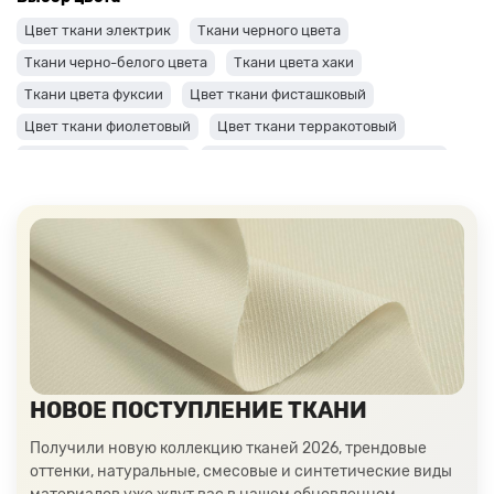
Цвет ткани электрик
Ткани черного цвета
Ткани черно-белого цвета
Ткани цвета хаки
Ткани цвета фуксии
Цвет ткани фисташковый
Цвет ткани фиолетовый
Цвет ткани терракотовый
Цвет ткани сиреневый
Цвет ткани синий и темно-синий
Цвет ткани серый + оттенки: темные и светлые
Цвет ткани салатовый
Цвет ткани розовый
Ткани цвета пудра
Ткани персикового цвета
Ткани оранжевого цвета
Ткани оливкового цвета
Цвет ткани мятный
Ткани цвета айвори, молочные оттенки
Ткани лимонного цвета
Ткани красного цвета разных оттенков
НОВОЕ ПОСТУПЛЕНИЕ ТКАНИ
Ткани кораллового цвета
Ткани цвета какао
Изумрудный цвет ткани
Ткани зеленого цвета
Получили новую коллекцию тканей 2026, трендовые
оттенки, натуральные, смесовые и синтетические виды
Ткани желтого цвета
Ткани цвета индиго