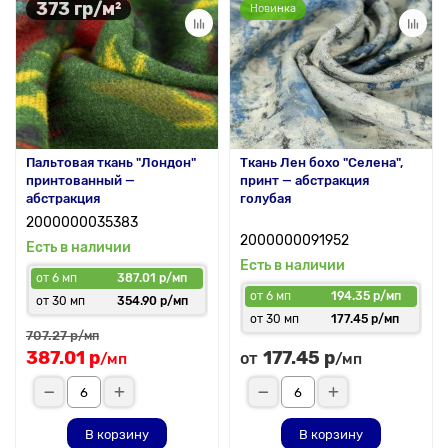
373 гр/м²
Новинка
Пальтовая ткань "Лондон"
Ткань Лен бохо "Селена",
принтованный —
принт — абстракция
абстракция
голубая
2000000035383
2000000091952
Есть в наличии
Есть в наличии
от 6 мп
387.01 р/мп
от 6 мп
194.35 р/мп
от 30 мп
354.90 р/мп
от 30 мп
177.45 р/мп
707.27 р
/мп
387.01 р
177.45 р
от
/мп
/мп
В корзину
В корзину