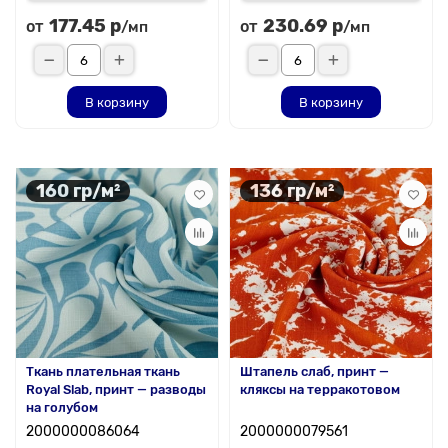
177.45 р
230.69 р
от
от
/мп
/мп
В корзину
В корзину
160 гр/м²
136 гр/м²
Ткань плательная ткань
Штапель слаб, принт —
Royal Slab, принт — разводы
кляксы на терракотовом
на голубом
2000000086064
2000000079561