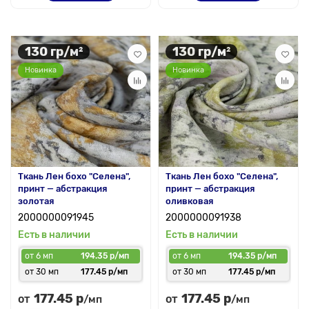
130 гр/м²
130 гр/м²
Новинка
Новинка
Ткань Лен бохо "Селена",
Ткань Лен бохо "Селена",
принт — абстракция
принт — абстракция
золотая
оливковая
2000000091945
2000000091938
Есть в наличии
Есть в наличии
от 6 мп
194.35 р/мп
от 6 мп
194.35 р/мп
от 30 мп
177.45 р/мп
от 30 мп
177.45 р/мп
177.45 р
177.45 р
от
от
/мп
/мп