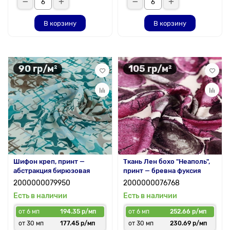
В корзину
В корзину
90 гр/м²
105 гр/м²
Шифон креп, принт —
Ткань Лен бохо "Неаполь",
абстракция бирюзовая
принт — бревна фуксия
2000000079950
2000000076768
Есть в наличии
Есть в наличии
от 6 мп
194.35 р/мп
от 6 мп
252.66 р/мп
от 30 мп
177.45 р/мп
от 30 мп
230.69 р/мп