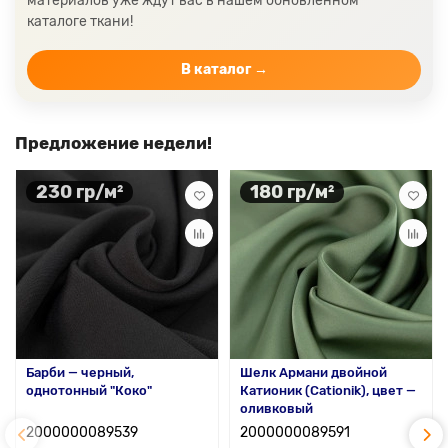
материалов уже ждут вас в нашем обновленном
Цвет ткани бордовый
Купить ткань белого цвета
каталоге ткани!
Цвет ткани бежевый
В каталог →
Предложение недели!
230 гр/м²
180 гр/м²
Барби — черный,
Шелк Армани двойной
однотонный "Коко"
Катионик (Cationik), цвет —
оливковый
2000000089539
2000000089591