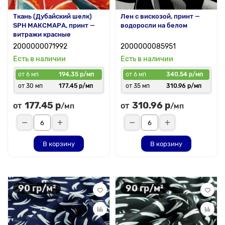
Ткань (Дубайский шелк)
Лен с вискозой, принт —
SPH МАКСМАРА, принт —
водоросли на белом
витражи красные
2000000071992
2000000085951
Есть в наличии
Есть в наличии
от 6 мп
194.35 р/мп
от 6 мп
340.54 р/мп
от 30 мп
177.45 р/мп
от 35 мп
310.96 р/мп
177.45 р
310.96 р
от
от
/мп
/мп
В корзину
В корзину
90 гр/м²
90 гр/м²