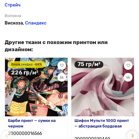
Стрейч
Волокна
Вискоза,
Спандекс
Другие ткани с похожим принтом или
дизайном:
75 гр/м²
Ваша скидка -69%
226 гр/м²
Барби принт — сумки на
Шифон Мульти 100D принт
черном
— абстракция бордовая
2000000016566