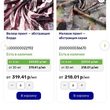
Велюр принт — абстракция
Меланж принт —
бордо
абстракция серая
2000000022192
2000000036670
Есть в наличии
Есть в наличии
от 6 мп
349.83 р/мп
от 6 мп
239.14 р/мп
от 30 мп
319.41 р/мп
от 30 мп
218.01 р/мп
319.41 р
218.01 р
от
от
/мп
/мп
В корзину
В корзину