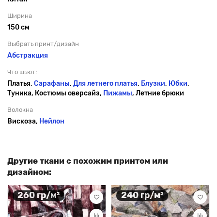
Ширина
150 см
Выбрать принт/дизайн
Абстракция
Что шьют:
Платья,
Сарафаны
,
Для летнего платья
,
Блузки
,
Юбки
,
Туника, Костюмы оверсайз,
Пижамы
, Летние брюки
Волокна
Вискоза,
Нейлон
Другие ткани с похожим принтом или
дизайном:
260 гр/м²
240 гр/м²