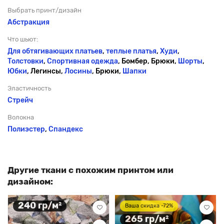
Выбрать принт/дизайн
Абстракция
Что шьют:
Для обтягивающих платьев
,
теплые платья
,
Худи
,
Толстовки
,
Спортивная одежда
, Бомбер, Брюки,
Шорты
,
Юбки
, Легинсы,
Лосины
, Брюки,
Шапки
Эластичность
Стрейч
Волокна
Полиэстер
,
Спандекс
Другие ткани с похожим принтом или
дизайном:
240 гр/м²
Ваша скидка -72%
265 гр/м²