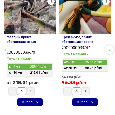
Меланж принт —
Креп скуба, принт —
абстракция серая
абстракция персик
2000000033747
2000000036670
Есть в наличии
Есть в наличии
от 6 мп
96.33 р/мп
от 6 мп
239.14 р/мп
от 30 мп
88.73 р/мп
от 30 мп
218.01 р/мп
340.54 р
/мп
218.01 р
96.33 р
от
/мп
/мп
В корзину
В корзину