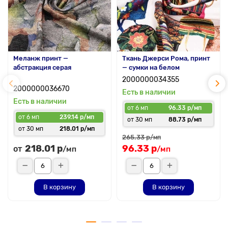
Меланж принт —
Ткань Джерси Рома, принт
абстракция серая
— сумки на белом
2000000034355
2000000036670
Есть в наличии
Есть в наличии
от 6 мп
96.33 р/мп
от 6 мп
239.14 р/мп
от 30 мп
88.73 р/мп
от 30 мп
218.01 р/мп
265.33 р
/мп
218.01 р
96.33 р
от
/мп
/мп
В корзину
В корзину