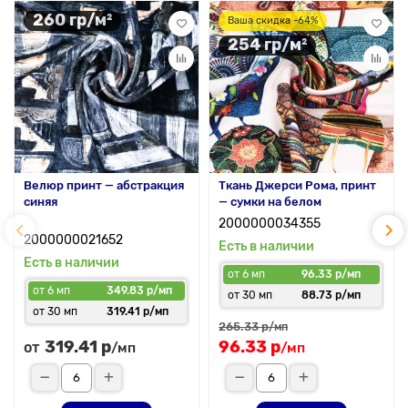
260 гр/м²
Ваша скидка -64%
254 гр/м²
Велюр принт — абстракция
Ткань Джерси Рома, принт
синяя
— сумки на белом
2000000034355
2000000021652
Есть в наличии
Есть в наличии
от 6 мп
96.33 р/мп
от 6 мп
349.83 р/мп
от 30 мп
88.73 р/мп
от 30 мп
319.41 р/мп
265.33 р
/мп
319.41 р
96.33 р
от
/мп
/мп