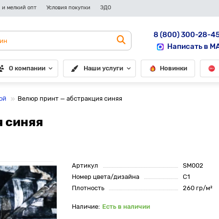
 и мелкий опт
Условия покупки
ЭДО
8 (800) 300-28-4
Написать в M
О компании
Наши услуги
Новинки
ой
Велюр принт — абстракция синяя
я синяя
Артикул
SM002
Номер цвета/дизайна
С1
Плотность
260 гр/м²
Есть в наличии