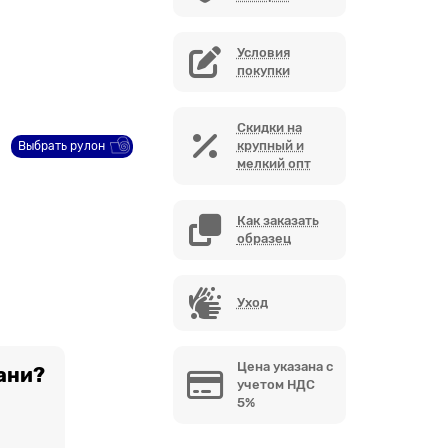
Условия
покупки
Скидки на
крупный и
Выбрать рулон
мелкий опт
Как заказать
образец
Уход
Цена указана с
ани?
учетом НДС
5%