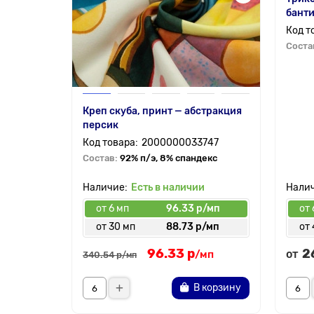
банти
Соста
Креп скуба, принт — абстракция
персик
2000000033747
Состав:
92% п/э, 8% спандекс
Есть в наличии
от 6 мп
96.33 р/мп
от 
от 30 мп
88.73 р/мп
от
96.33 р
2
от
/мп
340.54 р
/мп
В корзину