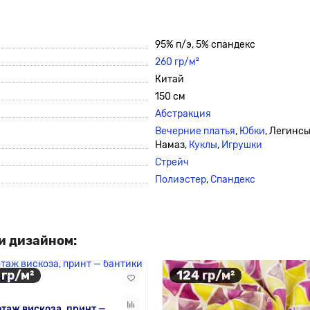
95% п/э, 5% спандекс
260 гр/м²
Китай
150 см
Абстракция
Вечерние платья
,
Юбки
, Легинсы
Намаз,
Куклы
,
Игрушки
Стрейч
Полиэстер
,
Спандекс
и дизайном:
 гр/м²
124 гр/м²
таж вискоза, принт —