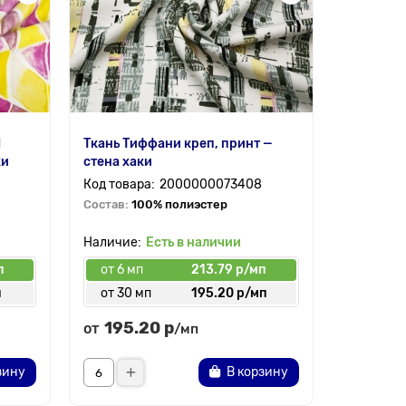
H
Ткань Тиффани креп, принт —
Ткань Лен
жи
стена хаки
— пэчвор
2000000073408
Состав:
100% полиэстер
Состав:
7
Есть в наличии
п
от 6 мп
213.79 р/мп
от 6 мп
п
от 30 мп
195.20 р/мп
от 30 
195.20 р
230.
от
от
/мп
зину
В корзину