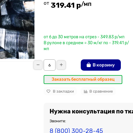
от
/мп
319.41 р
До рулона еще
от 6 до 30 метров на отрез - 349.83 р/мп
В рулоне в среднем = 30 м/кг по - 319.41 р/
мп
В корзину
Заказать бесплатный образец
В закладки
В сравнение
Нужна консультация по тк
Звоните:
8 (800) 300-28-45