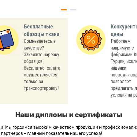
Бесплатные
Конкурент
образцы ткани
цены
Сомневаетесь в
Работаем
качестве?
напрямую с
Закажите нарезку
фабриками К
образцов
Турции, иск
бесплатно, оплата
наценки
осуществляется
посредников,
только за
позволяет
транспортировку!
предлагать 
условия на р
Наши дипломы и сертификаты
сии! Мы гордимся высоким качеством продукции и профессионал
партнеров – главный показатель нашего успеха!