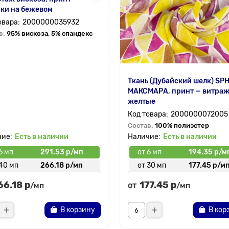
ки на бежевом
2000000035932
в:
95% вискоза, 5% спандекс
Ткань (Дубайский шелк) SP
МАКСМАРА, принт — витра
желтые
2000000072005
Состав:
100% полиэстер
Есть в наличии
Есть в наличии
6 мп
291.53 р/мп
от 6 мп
194.35 р/м
 40 мп
266.18 р/мп
от 30 мп
177.45 р/м
66.18 р
177.45 р
от
/мп
/мп
В корзину
В кор