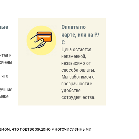
ные
Оплата по
карте, или на Р/
С
Цена остается
итая и
неизменной,
лючены
независимо от
способа оплаты.
 что
Мы заботимся о
прозрачности и
лучшие
удобстве
ынке.
сотрудничества.
измом, что подтверждено многочисленными