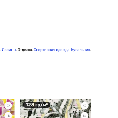
,
Лосины
, Отделка,
Спортивная одежда
,
Купальник
,
128 гр/м²
105 гр