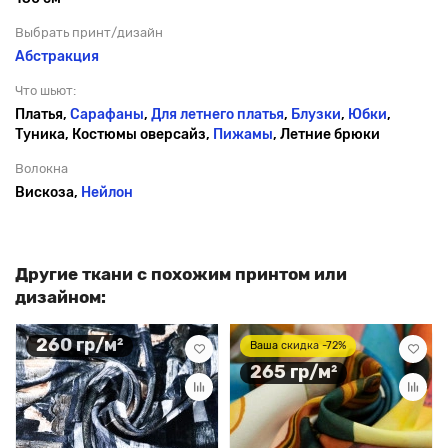
Выбрать принт/дизайн
Абстракция
Что шьют:
Платья,
Сарафаны
,
Для летнего платья
,
Блузки
,
Юбки
,
Туника, Костюмы оверсайз,
Пижамы
, Летние брюки
Волокна
Вискоза,
Нейлон
Другие ткани с похожим принтом или
дизайном:
260 гр/м²
Ваша скидка -72%
265 гр/м²