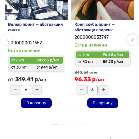
Велюр принт — абстракция
Креп скуба, принт —
синяя
абстракция персик
2000000033747
2000000021652
Есть в наличии
Есть в наличии
от 6 мп
96.33 р/мп
от 6 мп
349.83 р/мп
от 30 мп
88.73 р/мп
от 30 мп
319.41 р/мп
340.54 р
/мп
319.41 р
96.33 р
от
/мп
/мп
В корзину
В корзину