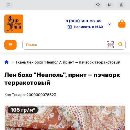
8 (800) 300-28-45
Написать в MAX
Ткань Лен бохо "Неаполь", принт — пэчворк терракотовый
Лен бохо "Неаполь", принт — пэчворк
терракотовый
Код Товара: 2000000078823
105 гр/м²