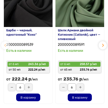
Барби — черный,
Шелк Армани двойной
однотонный "Коко"
Катионик (Cationik), цвет —
оливковый
2000000089539
2000000089591
Есть в наличии
Есть в наличии
от 6 мп
243.36 р/мп
от 6 мп
258.57 р/мп
от 50 мп
222.24 р/мп
от 65 мп
235.76 р/мп
222.24 р
235.76 р
от
от
/мп
/мп
В корзину
В корзину