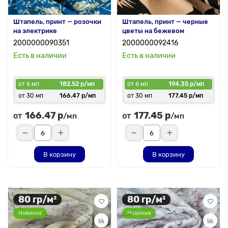
Штапель, принт — розочки
Штапель, принт — черные
на электрике
цветы на бежевом
2000000090351
2000000092416
Есть в наличии
Есть в наличии
от 6 мп
182.52 р/мп
от 6 мп
194.35 р/мп
от 30 мп
166.47 р/мп
от 30 мп
177.45 р/мп
166.47 р
177.45 р
от
от
/мп
/мп
В корзину
В корзину
80 гр/м²
80 гр/м²
Новинка
Новинка