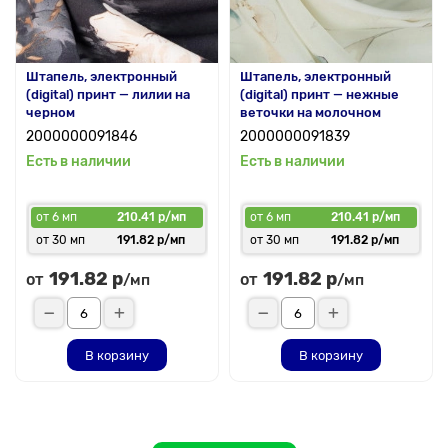
Штапель, электронный
Штапель, электронный
(digital) принт — лилии на
(digital) принт — нежные
черном
веточки на молочном
2000000091846
2000000091839
Есть в наличии
Есть в наличии
от 6 мп
210.41 р/мп
от 6 мп
210.41 р/мп
от 30 мп
191.82 р/мп
от 30 мп
191.82 р/мп
191.82 р
191.82 р
от
от
/мп
/мп
В корзину
В корзину