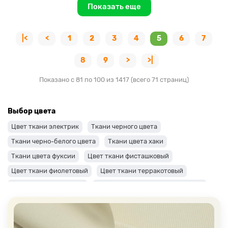
Показать еще
|<
<
1
2
3
4
5
6
7
8
9
>
>|
Показано с 81 по 100 из 1417 (всего 71 страниц)
Выбор цвета
Цвет ткани электрик
Ткани черного цвета
Ткани черно-белого цвета
Ткани цвета хаки
Ткани цвета фуксии
Цвет ткани фисташковый
Цвет ткани фиолетовый
Цвет ткани терракотовый
Цвет ткани сиреневый
Цвет ткани синий и темно-синий
Цвет ткани серый + оттенки: темные и светлые
Цвет ткани салатовый
Цвет ткани розовый