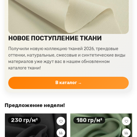
Ткани цвета пудра
Ткани персикового цвета
Ткани оранжевого цвета
Ткани оливкового цвета
Цвет ткани мятный
Ткани цвета айвори, молочные оттенки
Ткани лимонного цвета
Ткани красного цвета разных оттенков
НОВОЕ ПОСТУПЛЕНИЕ ТКАНИ
Ткани кораллового цвета
Ткани цвета какао
Получили новую коллекцию тканей 2026, трендовые
Изумрудный цвет ткани
Ткани зеленого цвета
оттенки, натуральные, смесовые и синтетические виды
материалов уже ждут вас в нашем обновленном
Ткани желтого цвета
Ткани цвета индиго
каталоге ткани!
Цвет ткани бордовый
Купить ткань белого цвета
Цвет ткани бежевый
В каталог →
Предложение недели!
230 гр/м²
180 гр/м²