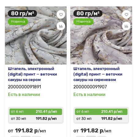
80 гр/м²
80 гр/м²
Новинка
Новинка
Штапель, электронный
Штапель, электронный
(digital) принт — веточки
(digital) принт — веточки
сакуры на сером
сакуры на сиреневом
2000000091891
2000000091907
Есть в наличии
Есть в наличии
от 6 мп
210.41 р/мп
от 6 мп
210.41 р/мп
от 30 мп
191.82 р/мп
от 30 мп
191.82 р/мп
191.82 р
191.82 р
от
от
/мп
/мп