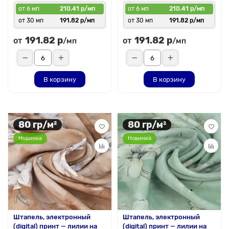
от 6 мп
210.41 р/мп
от 6 мп
210.41 р/мп
от 30 мп
191.82 р/мп
от 30 мп
191.82 р/мп
191.82 р
191.82 р
от
от
/мп
/мп
В корзину
В корзину
80 гр/м²
80 гр/м²
Новинка
Новинка
Штапель, электронный
Штапель, электронный
(digital) принт — лилии на
(digital) принт — лилии на