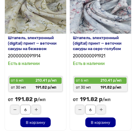
Штапель, электронный
Штапель, электронный
(digital) принт — веточки
(digital) принт — веточки
сакуры на бежевом
сакуры на серо-голубом
2000000091914
2000000091921
Есть в наличии
Есть в наличии
от 6 мп
210.41 р/мп
от 6 мп
210.41 р/мп
от 30 мп
191.82 р/мп
от 30 мп
191.82 р/мп
191.82 р
191.82 р
от
от
/мп
/мп
В корзину
В корзину