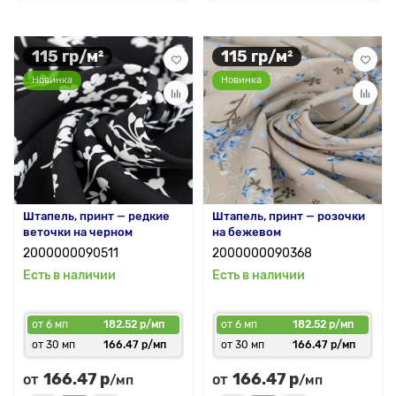
115 гр/м²
115 гр/м²
Новинка
Новинка
Штапель, принт — редкие
Штапель, принт — розочки
веточки на черном
на бежевом
2000000090511
2000000090368
Есть в наличии
Есть в наличии
от 6 мп
182.52 р/мп
от 6 мп
182.52 р/мп
от 30 мп
166.47 р/мп
от 30 мп
166.47 р/мп
166.47 р
166.47 р
от
от
/мп
/мп