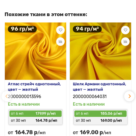
Похожие ткани в этом оттенке:
96 гр/м²
94 гр/м²
Атлас стрейч однотонный,
Шелк Армани однотонный,
цвет — желтый
цвет — желтый
2000000013596
2000000064031
Есть в наличии
Есть в наличии
от 6 мп
179.99 р/мп
от 6 мп
185.06 р/мп
от 30 мп
164.78 р/мп
от 30 мп
169.00 р/мп
164.78 р
169.00 р
от
от
/мп
/мп