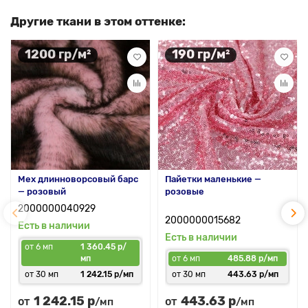
Другие ткани в этом оттенке:
1200 гр/м²
190 гр/м²
Мех длинноворсовый барс
Пайетки маленькие —
— розовый
розовые
2000000040929
2000000015682
Есть в наличии
Есть в наличии
от 6 мп
1 360.45 р/
мп
от 6 мп
485.88 р/мп
от 30 мп
1 242.15 р/мп
от 30 мп
443.63 р/мп
1 242.15 р
443.63 р
от
от
/мп
/мп