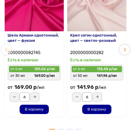
Шелк Армани однотонный,
Креп сатин однотонный,
цвет — фуксия
цвет — светло-розовый
2000000082745
2000000000282
Есть в наличии
Есть в наличии
от 6 мп
185.06 р/мп
от 6 мп
155.48 р/мп
от 30 мп
169.00 р/мп
от 50 мп
141.96 р/мп
169.00 р
141.96 р
от
от
/мп
/мп
В корзину
В корзину