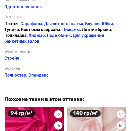
Однотонная ткань
Что шьют:
Платья,
Сарафаны
,
Для летнего платья
,
Блузки
,
Юбки
,
Туника, Костюмы оверсайз,
Пижамы
, Летние брюки,
Подкладка,
Хиджаб
,
Подъюбник
,
Для украшения
банкетных залов
Эластичность
Стрейч
Волокна
Полиэстер
,
Спандекс
Похожие ткани в этом оттенке:
94 гр/м²
140 гр/м²