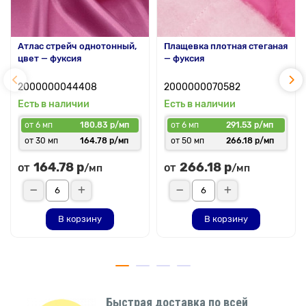
Атлас стрейч однотонный,
Плащевка плотная стеганая
цвет — фуксия
— фуксия
2000000044408
2000000070582
Есть в наличии
Есть в наличии
от 6 мп
180.83 р/мп
от 6 мп
291.53 р/мп
от 30 мп
164.78 р/мп
от 50 мп
266.18 р/мп
164.78 р
266.18 р
от
от
/мп
/мп
В корзину
В корзину
Быстрая доставка по всей