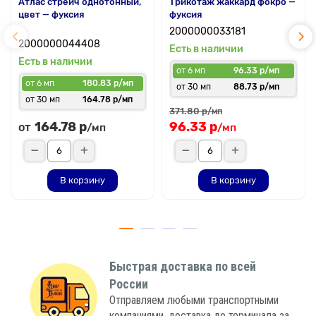
Атлас стрейч однотонный,
Трикотаж жаккард фокро —
цвет — фуксия
фуксия
2000000033181
2000000044408
Есть в наличии
Есть в наличии
от 6 мп
96.33 р/мп
от 6 мп
180.83 р/мп
от 30 мп
88.73 р/мп
от 30 мп
164.78 р/мп
371.80 р
/мп
164.78 р
96.33 р
от
/мп
/мп
В корзину
В корзину
Быстрая доставка по всей
России
Отправляем любыми транспортными
компаниями, доставка до терминала за