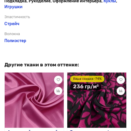
Подкладка, Рукоделие, Оформление интерьера,
Куклы
,
Игрушки
Эластичность
Стрейч
Волокна
Полиэстер
Другие ткани в этом оттенке:
Ваша скидка -74%
236 гр/м²