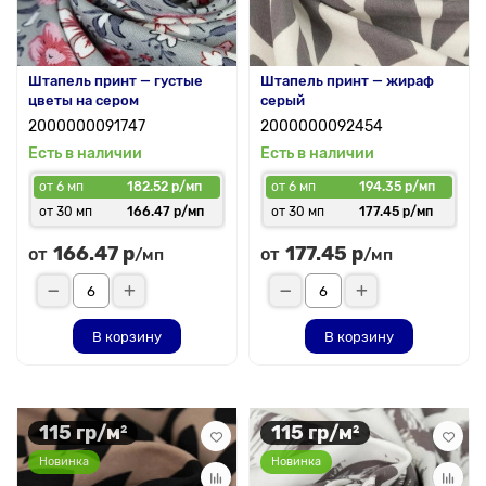
Штапель принт — густые
Штапель принт — жираф
цветы на сером
серый
2000000091747
2000000092454
Есть в наличии
Есть в наличии
от 6 мп
182.52 р/мп
от 6 мп
194.35 р/мп
от 30 мп
166.47 р/мп
от 30 мп
177.45 р/мп
166.47 р
177.45 р
от
от
/мп
/мп
В корзину
В корзину
115 гр/м²
115 гр/м²
Новинка
Новинка