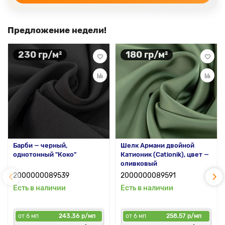
Предложение недели!
230 гр/м²
180 гр/м²
Барби — черный,
Шелк Армани двойной
однотонный "Коко"
Катионик (Cationik), цвет —
оливковый
2000000089539
2000000089591
Есть в наличии
Есть в наличии
от 6 мп
243.36 р/мп
от 6 мп
258.57 р/мп