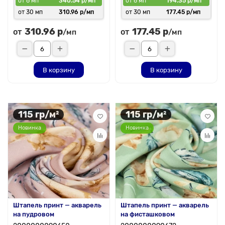
от 6 мп
340.54 р/мп
от 6 мп
194.35 р/мп
от 30 мп
310.96 р/мп
от 30 мп
177.45 р/мп
310.96 р
177.45 р
от
от
/мп
/мп
В корзину
В корзину
115 гр/м²
115 гр/м²
Новинка
Новинка
Штапель принт — акварель
Штапель принт — акварель
на пудровом
на фисташковом