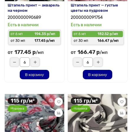
Штапель принт — акварель
Штапель принт — густые
на черном
цветы на пудровом
2000000090689
2000000091754
Есть в наличии
Есть в наличии
от 6 мп
194.35 р/мп
от 6 мп
182.52 р/мп
от 30 мп
177.45 р/мп
от 30 мп
166.47 р/мп
177.45 р
166.47 р
от
от
/мп
/мп
В корзину
В корзину
115 гр/м²
115 гр/м²
Новинка
Новинка