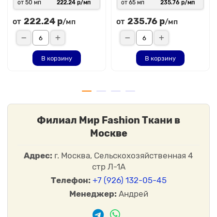
от 50 мп
222.24 р/мп
от 65 мп
235.76 р/мп
222.24 р
235.76 р
от
от
/мп
/мп
В корзину
В корзину
Филиал Мир Fashion Ткани в
Москве
Адрес:
г. Москва, Сельскохозяйственная 4
стр Л-1А
Телефон:
+7 (926) 132-05-45
Менеджер:
Андрей