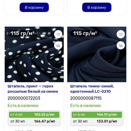
В корзину
В корзину
115 гр/м²
115 гр/м²
Штапель, принт — горох
Штапель темно-синий,
россыпью белый на синем
однотонный LC-0210
2000000072203
2000000087115
Есть в наличии
Есть в наличии
от 6 мп
182.52 р/мп
от 6 мп
146.19 р/мп
от 30 мп
166.47 р/мп
от 30 мп
133.51 р/мп