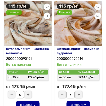
115 гр/м²
115 гр/м²
Новинка
Новинка
Штапель принт — космея на
Штапель принт — космея на
молочном
пудровом
2000000090191
2000000090214
Есть в наличии
Есть в наличии
от 6 мп
194.35 р/мп
от 6 мп
194.35 р/мп
от 30 мп
177.45 р/мп
от 30 мп
177.45 р/мп
177.45 р
177.45 р
от
от
/мп
/мп
В корзину
В корзину