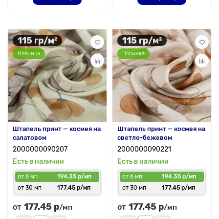
115 гр/м²
115 гр/м²
Новинка
Новинка
Штапель принт — космея на
Штапель принт — космея на
салатовом
светло-бежевом
2000000090207
2000000090221
Есть в наличии
Есть в наличии
от 6 мп
194.35 р/мп
от 6 мп
194.35 р/мп
от 30 мп
177.45 р/мп
от 30 мп
177.45 р/мп
177.45 р
177.45 р
от
от
/мп
/мп