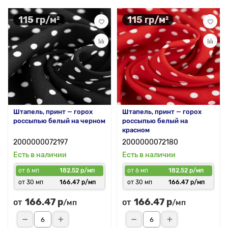
115 гр/м²
115 гр/м²
Штапель, принт — горох
Штапель, принт — горох
россыпью белый на черном
россыпью белый на
красном
2000000072197
2000000072180
Есть в наличии
Есть в наличии
от 6 мп
182.52 р/мп
от 6 мп
182.52 р/мп
от 30 мп
166.47 р/мп
от 30 мп
166.47 р/мп
166.47 р
166.47 р
от
от
/мп
/мп