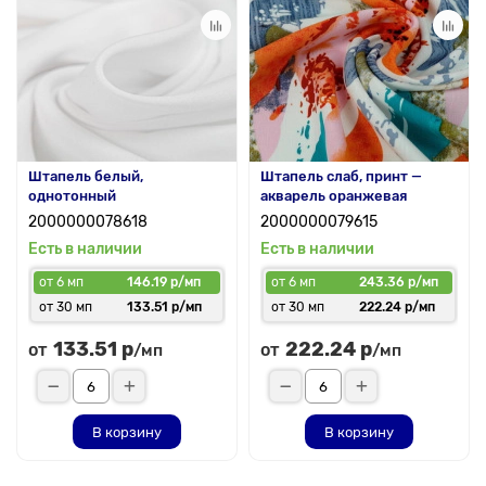
Штапель белый,
Штапель слаб, принт —
однотонный
акварель оранжевая
2000000078618
2000000079615
Есть в наличии
Есть в наличии
от 6 мп
146.19 р/мп
от 6 мп
243.36 р/мп
от 30 мп
133.51 р/мп
от 30 мп
222.24 р/мп
133.51 р
222.24 р
от
от
/мп
/мп
В корзину
В корзину