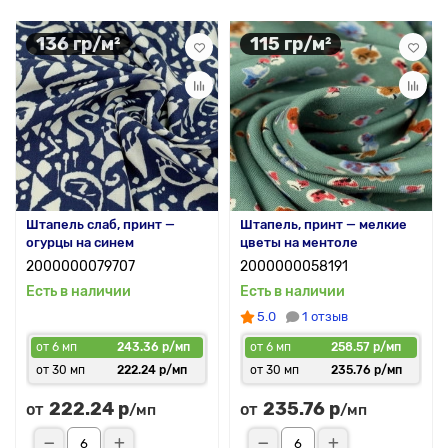
136 гр/м²
115 гр/м²
Штапель слаб, принт —
Штапель, принт — мелкие
огурцы на синем
цветы на ментоле
2000000079707
2000000058191
Есть в наличии
Есть в наличии
5.0
1 отзыв
от 6 мп
243.36 р/мп
от 6 мп
258.57 р/мп
от 30 мп
222.24 р/мп
от 30 мп
235.76 р/мп
222.24 р
235.76 р
от
от
/мп
/мп