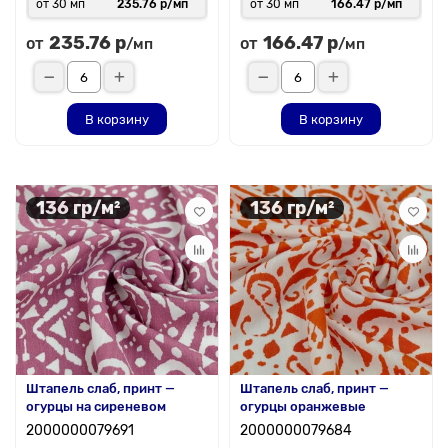
от 30 мп
235.76 р/мп
от 30 мп
166.47 р/мп
235.76 р
166.47 р
от
от
/мп
/мп
В корзину
В корзину
136 гр/м²
136 гр/м²
Штапель слаб, принт —
Штапель слаб, принт —
огурцы на сиреневом
огурцы оранжевые
2000000079691
2000000079684