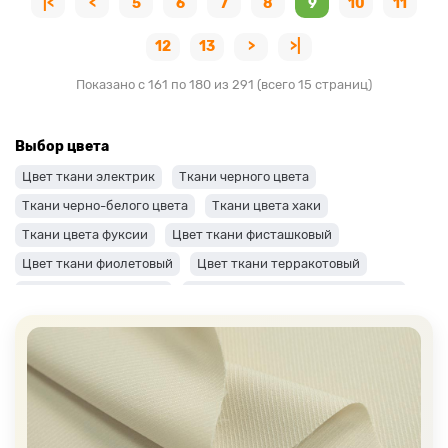
|<
<
5
6
7
8
9
10
11
12
13
>
>|
Показано с 161 по 180 из 291 (всего 15 страниц)
Выбор цвета
Цвет ткани электрик
Ткани черного цвета
Ткани черно-белого цвета
Ткани цвета хаки
Ткани цвета фуксии
Цвет ткани фисташковый
Цвет ткани фиолетовый
Цвет ткани терракотовый
Цвет ткани сиреневый
Цвет ткани синий и темно-синий
Цвет ткани серый + оттенки: темные и светлые
Цвет ткани салатовый
Цвет ткани розовый
Ткани цвета пудра
Ткани персикового цвета
Ткани оранжевого цвета
Ткани оливкового цвета
Цвет ткани мятный
Ткани цвета айвори, молочные оттенки