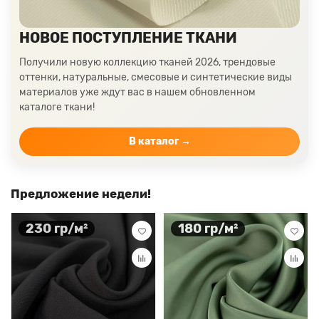
Ткани лимонного цвета
Ткани красного цвета разных оттенков
НОВОЕ ПОСТУПЛЕНИЕ ТКАНИ
Ткани кораллового цвета
Ткани цвета какао
Получили новую коллекцию тканей 2026, трендовые
Изумрудный цвет ткани
Ткани зеленого цвета
оттенки, натуральные, смесовые и синтетические виды
материалов уже ждут вас в нашем обновленном
Ткани желтого цвета
Ткани цвета индиго
каталоге ткани!
Цвет ткани бордовый
Купить ткань белого цвета
Цвет ткани бежевый
В каталог →
Предложение недели!
230 гр/м²
180 гр/м²