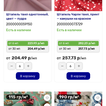
Штапель твил однотонный,
Штапель Чарли твил, принт
цвет — пудра
— камушки на красном
2000000059150
2000000073729
Есть в наличии
Есть в наличии
от 6 мп
223.93 р/мп
от 6 мп
282.23 р/мп
от 30 мп
204.49 р/мп
от 30 мп
257.73 р/мп
204.49 р
257.73 р
от
от
/мп
/мп
В корзину
В корзину
115 гр/м²
190 гр/м²