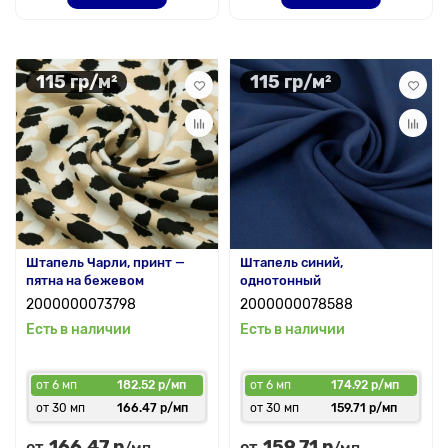
115 гр/м²
115 гр/м²
Штапель Чарли, принт —
Штапель синий,
пятна на бежевом
однотонный
2000000073798
2000000078588
Есть в наличии
Есть в наличии
от 6 мп
182.52 р/мп
от 6 мп
174.92 р/мп
от 30 мп
166.47 р/мп
от 30 мп
159.71 р/мп
166.47 р
159.71 р
от
от