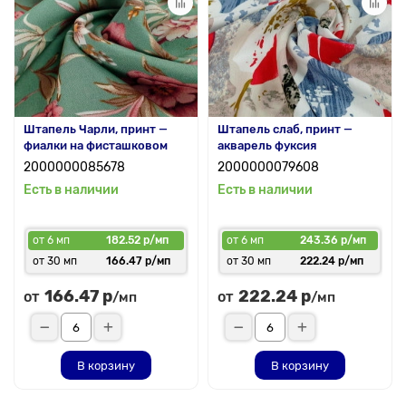
Штапель Чарли, принт —
Штапель слаб, принт —
фиалки на фисташковом
акварель фуксия
2000000085678
2000000079608
Есть в наличии
Есть в наличии
от 6 мп
182.52 р/мп
от 6 мп
243.36 р/мп
от 30 мп
166.47 р/мп
от 30 мп
222.24 р/мп
166.47 р
222.24 р
от
от
/мп
/мп
В корзину
В корзину