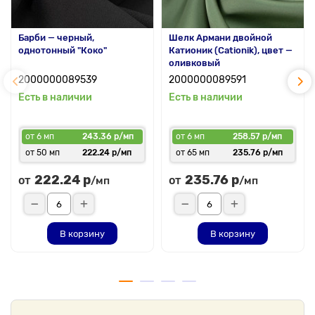
Барби — черный,
Шелк Армани двойной
однотонный "Коко"
Катионик (Cationik), цвет —
оливковый
2000000089539
2000000089591
Есть в наличии
Есть в наличии
от 6 мп
243.36 р/мп
от 6 мп
258.57 р/мп
от 50 мп
222.24 р/мп
от 65 мп
235.76 р/мп
222.24 р
235.76 р
от
от
/мп
/мп
В корзину
В корзину