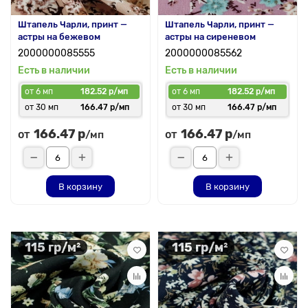
Штапель Чарли, принт —
Штапель Чарли, принт —
астры на бежевом
астры на сиреневом
2000000085555
2000000085562
Есть в наличии
Есть в наличии
от 6 мп
182.52 р/мп
от 6 мп
182.52 р/мп
от 30 мп
166.47 р/мп
от 30 мп
166.47 р/мп
166.47 р
166.47 р
от
от
/мп
/мп
В корзину
В корзину
115 гр/м²
115 гр/м²