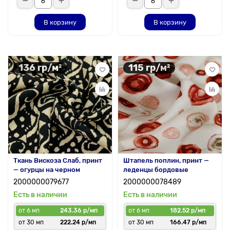
В корзину
В корзину
136 гр/м²
115 гр/м²
Ткань Вискоза Слаб, принт
Штапель поплин, принт —
— огурцы на черном
леденцы бордовые
2000000079677
2000000078489
Есть в наличии
Есть в наличии
от 6 мп
243.36 р/мп
от 6 мп
182.52 р/мп
от 30 мп
222.24 р/мп
от 30 мп
166.47 р/мп