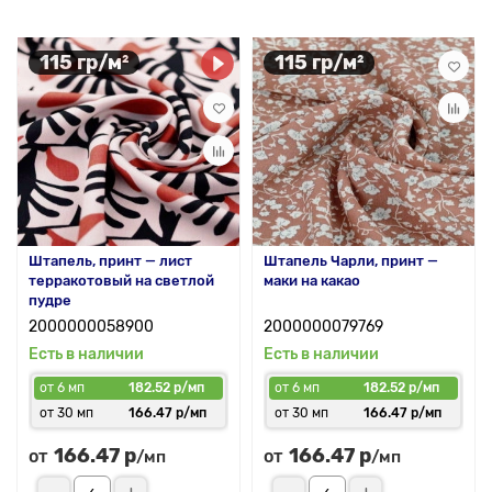
115 гр/м²
115 гр/м²
Штапель, принт — лист
Штапель Чарли, принт —
терракотовый на светлой
маки на какао
пудре
2000000058900
2000000079769
Есть в наличии
Есть в наличии
от 6 мп
182.52 р/мп
от 6 мп
182.52 р/мп
от 30 мп
166.47 р/мп
от 30 мп
166.47 р/мп
166.47 р
166.47 р
от
от
/мп
/мп