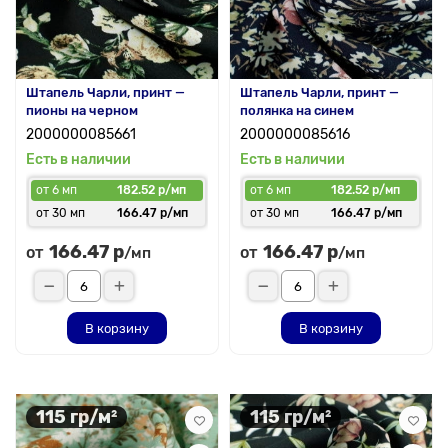
Штапель Чарли, принт —
Штапель Чарли, принт —
пионы на черном
полянка на синем
2000000085661
2000000085616
Есть в наличии
Есть в наличии
от 6 мп
182.52 р/мп
от 6 мп
182.52 р/мп
от 30 мп
166.47 р/мп
от 30 мп
166.47 р/мп
166.47 р
166.47 р
от
от
/мп
/мп
В корзину
В корзину
115 гр/м²
115 гр/м²