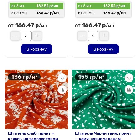
от 6 мп
182.52 р/мп
от 6 мп
182.52 р/мп
от 30 мп
166.47 р/мп
от 30 мп
166.47 р/мп
166.47 р
166.47 р
от
от
/мп
/мп
В корзину
В корзину
136 гр/м²
155 гр/м²
Штапель слаб, принт —
Штапель Чарли твил, принт
кляксы на терракотовом
— камушки на зеленом