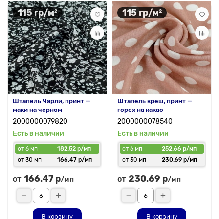
115 гр/м²
115 гр/м²
Штапель Чарли, принт —
Штапель креш, принт —
маки на черном
горох на какао
2000000079820
2000000078540
Есть в наличии
Есть в наличии
от 6 мп
182.52 р/мп
от 6 мп
252.66 р/мп
от 30 мп
166.47 р/мп
от 30 мп
230.69 р/мп
166.47 р
230.69 р
от
от
/мп
/мп
В корзину
В корзину