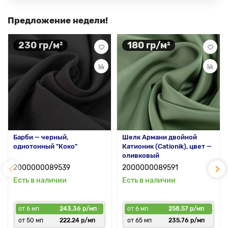
Предложение недели!
230 гр/м²
180 гр/м²
Барби — черный,
Шелк Армани двойной
однотонный "Коко"
Катионик (Cationik), цвет —
оливковый
2000000089539
2000000089591
Есть в наличии
Есть в наличии
от 6 мп
243.36 р/мп
от 6 мп
258.57 р/мп
от 50 мп
222.24 р/мп
от 65 мп
235.76 р/мп