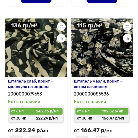
136 гр/м²
115 гр/м²
Штапель слаб, принт —
Штапель Чарли, принт —
молекула на черном
астры на черном
2000000079653
2000000085586
Есть в наличии
Есть в наличии
от 6 мп
243.36 р/мп
от 6 мп
182.52 р/мп
от 30 мп
222.24 р/мп
от 30 мп
166.47 р/мп
222.24 р
166.47 р
от
от
/мп
/мп