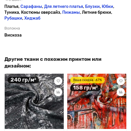
Платья,
Сарафаны
,
Для летнего платья
,
Блузки
,
Юбки
,
Туника, Костюмы оверсайз,
Пижамы
, Летние брюки,
Рубашки
,
Хиджаб
Волокна
Вискоза
Другие ткани с похожим принтом или
дизайном:
240 гр/м²
Ваша скидка -67%
158 гр/м²