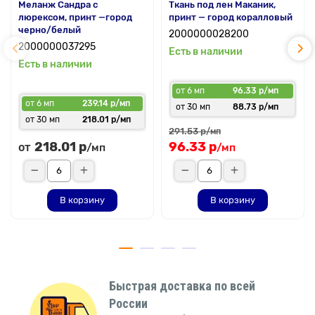
Меланж Сандра с
Ткань под лен Маканик,
люрексом, принт —город
принт — город коралловый
черно/белый
2000000028200
2000000037295
Есть в наличии
Есть в наличии
от 6 мп
96.33 р/мп
от 6 мп
239.14 р/мп
от 30 мп
88.73 р/мп
от 30 мп
218.01 р/мп
291.53 р
/мп
218.01 р
96.33 р
от
/мп
/мп
В корзину
В корзину
Быстрая доставка по всей
России