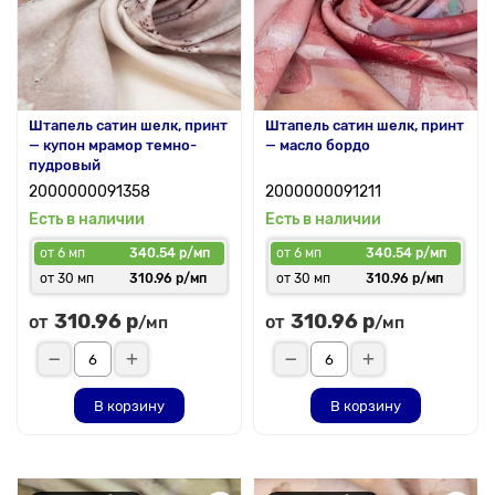
Штапель сатин шелк, принт
Штапель сатин шелк, принт
— купон мрамор темно-
— масло бордо
пудровый
2000000091358
2000000091211
Есть в наличии
Есть в наличии
от 6 мп
340.54 р/мп
от 6 мп
340.54 р/мп
от 30 мп
310.96 р/мп
от 30 мп
310.96 р/мп
310.96 р
310.96 р
от
от
/мп
/мп
В корзину
В корзину