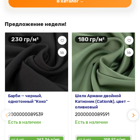
В каталог →
Предложение недели!
230 гр/м²
180 гр/м²
Барби — черный,
Шелк Армани двойной
однотонный "Коко"
Катионик (Cationik), цвет —
оливковый
2000000089539
2000000089591
Есть в наличии
Есть в наличии
от 6 мп
243.36 р/мп
от 6 мп
258.57 р/мп