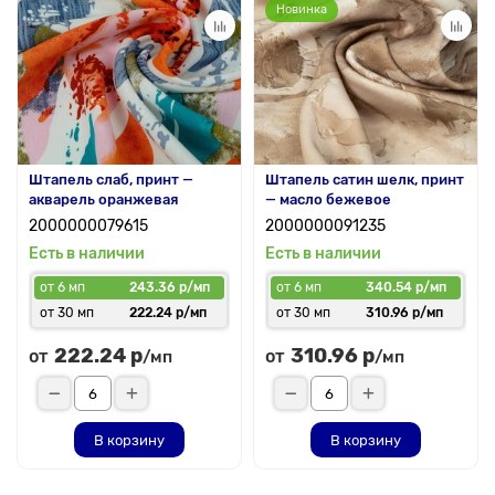
Новинка
Штапель слаб, принт —
Штапель сатин шелк, принт
акварель оранжевая
— масло бежевое
2000000079615
2000000091235
Есть в наличии
Есть в наличии
от 6 мп
243.36 р/мп
от 6 мп
340.54 р/мп
от 30 мп
222.24 р/мп
от 30 мп
310.96 р/мп
222.24 р
310.96 р
от
от
/мп
/мп
В корзину
В корзину