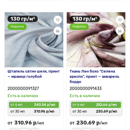
130 гр/м²
130 гр/м²
Новинка
Новинка
Штапель сатин шелк, принт
Ткань Лен бохо "Селена
— мрамор голубой
креспо", принт — акварель
бордо
2000000091327
2000000091433
Есть в наличии
Есть в наличии
от 6 мп
340.54 р/мп
от 6 мп
252.66 р/мп
от 30 мп
310.96 р/мп
от 30 мп
230.69 р/мп
310.96 р
230.69 р
от
от
/мп
/мп