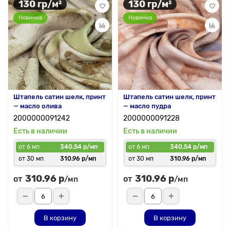
130 гр/м²
130 гр/м²
Новинка
Новинка
Штапель сатин шелк, принт
Штапель сатин шелк, принт
— масло олива
— масло пудра
2000000091242
2000000091228
Есть в наличии
Есть в наличии
от 6 мп
340.54 р/мп
от 6 мп
340.54 р/мп
от 30 мп
310.96 р/мп
от 30 мп
310.96 р/мп
310.96 р
310.96 р
от
от
/мп
/мп
В корзину
В корзину