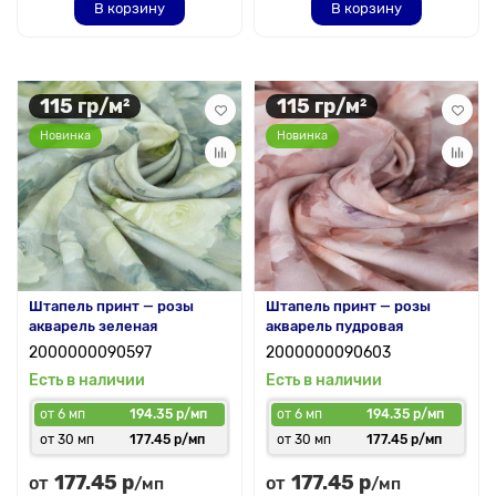
В корзину
В корзину
115 гр/м²
115 гр/м²
Новинка
Новинка
Штапель принт — розы
Штапель принт — розы
акварель зеленая
акварель пудровая
2000000090597
2000000090603
Есть в наличии
Есть в наличии
от 6 мп
194.35 р/мп
от 6 мп
194.35 р/мп
от 30 мп
177.45 р/мп
от 30 мп
177.45 р/мп
177.45 р
177.45 р
от
от
/мп
/мп