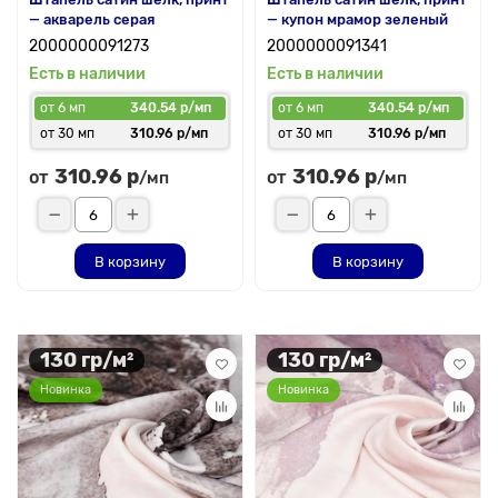
— акварель серая
— купон мрамор зеленый
2000000091273
2000000091341
Есть в наличии
Есть в наличии
от 6 мп
340.54 р/мп
от 6 мп
340.54 р/мп
от 30 мп
310.96 р/мп
от 30 мп
310.96 р/мп
310.96 р
310.96 р
от
от
/мп
/мп
В корзину
В корзину
130 гр/м²
130 гр/м²
Новинка
Новинка