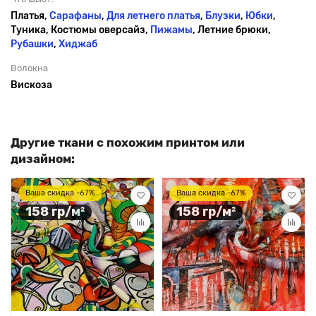
Платья,
Сарафаны
,
Для летнего платья
,
Блузки
,
Юбки
,
Туника, Костюмы оверсайз,
Пижамы
, Летние брюки,
Рубашки
,
Хиджаб
Волокна
Вискоза
Другие ткани с похожим принтом или
дизайном:
Ваша скидка -67%
Ваша скидка -67%
158 гр/м²
158 гр/м²