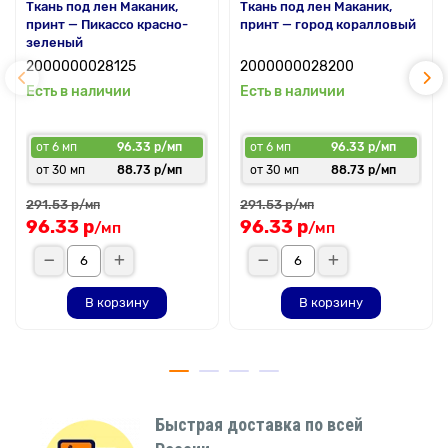
Ткань под лен Маканик,
Ткань под лен Маканик,
принт — Пикассо красно-
принт — город коралловый
зеленый
2000000028125
2000000028200
Есть в наличии
Есть в наличии
от 6 мп
96.33 р/мп
от 6 мп
96.33 р/мп
от 30 мп
88.73 р/мп
от 30 мп
88.73 р/мп
291.53 р
291.53 р
/мп
/мп
96.33 р
96.33 р
/мп
/мп
В корзину
В корзину
Быстрая доставка по всей