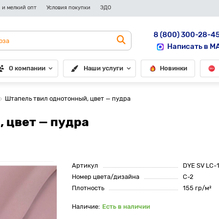
 и мелкий опт
Условия покупки
ЭДО
8 (800) 300-28-4
Написать в M
О компании
Наши услуги
Новинки
Штапель твил однотонный, цвет — пудра
 цвет — пудра
Артикул
DYE SV LC-
Номер цвета/дизайна
C-2
Плотность
155 гр/м²
Есть в наличии