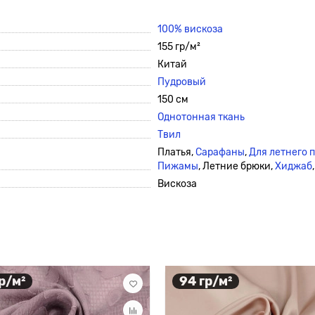
100% вискоза
155 гр/м²
Китай
Пудровый
150 см
Однотонная ткань
Твил
Платья,
Сарафаны
,
Для летнего 
Пижамы
, Летние брюки,
Хиджаб
Вискоза
гр/м²
94 гр/м²