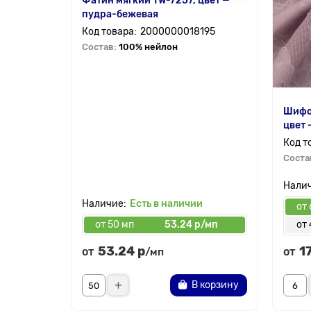
Фатин мягкий TW-7257, цвет —
пудра-бежевая
2000000018195
Состав:
100% нейлон
Шифо
цвет 
Соста
Есть в наличии
от 
от 50 мп
53.24 р/мп
от 
53.24 р
1
от
от
/мп
В корзину