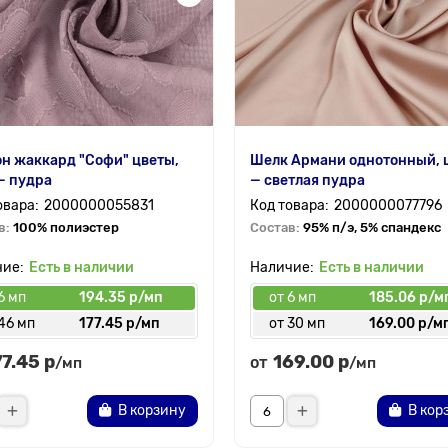
н жаккард "Софи" цветы,
Шелк Армани однотонный, 
— пудра
— светлая пудра
2000000055831
2000000077796
в:
100% полиэстер
Состав:
95% п/э, 5% спандекс
Есть в наличии
Есть в наличии
6 мп
194.35 р/мп
от 6 мп
185.06 р/м
46 мп
177.45 р/мп
от 30 мп
169.00 р/м
77.45 р
169.00 р
от
/мп
/мп
В корзину
В кор