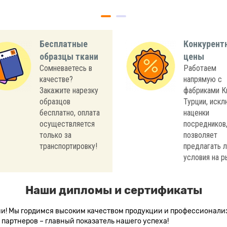
Бесплатные
Конкурент
образцы ткани
цены
Сомневаетесь в
Работаем
качестве?
напрямую с
Закажите нарезку
фабриками К
образцов
Турции, иск
бесплатно, оплата
наценки
осуществляется
посредников,
только за
позволяет
транспортировку!
предлагать 
условия на р
Наши дипломы и сертификаты
сии! Мы гордимся высоким качеством продукции и профессионал
партнеров – главный показатель нашего успеха!