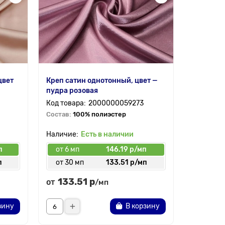
цвет
Креп сатин однотонный, цвет —
Бридал с
пудра розовая
— пудра
2000000059273
Состав:
100% полиэстер
Состав:
1
Есть в наличии
п
от 6 мп
146.19 р/мп
от 6 мп
п
от 30 мп
133.51 р/мп
от 30 
133.51 р
195.
от
от
/мп
зину
В корзину