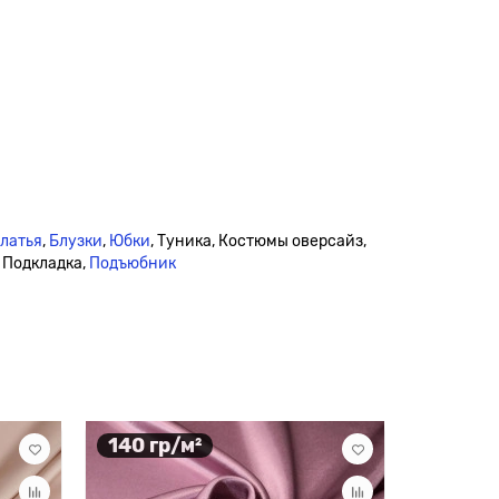
платья
,
Блузки
,
Юбки
, Туника, Костюмы оверсайз,
, Подкладка,
Подъюбник
140 гр/м²
173 гр