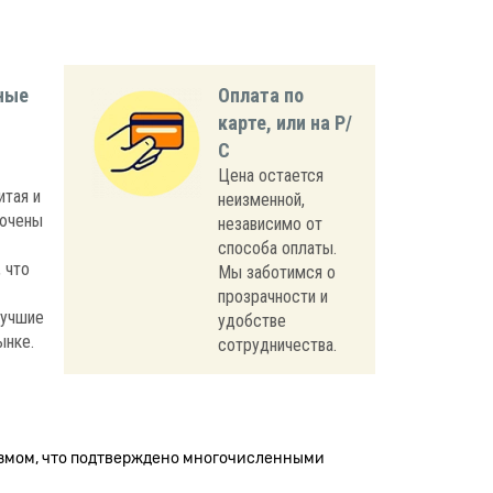
ные
Оплата по
карте, или на Р/
С
Цена остается
итая и
неизменной,
лючены
независимо от
способа оплаты.
 что
Мы заботимся о
прозрачности и
лучшие
удобстве
ынке.
сотрудничества.
измом, что подтверждено многочисленными