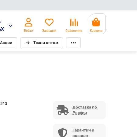
5
AX
Войти
Закладки
Сравнение
Корзина
Акции
Ткани оптом
1210
Доставка по
России
Гарантии и
возврат