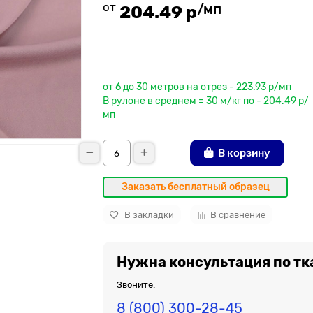
от
/мп
204.49 р
До рулона еще
от 6 до 30 метров на отрез - 223.93 р/мп
В рулоне в среднем = 30 м/кг по - 204.49 р/
мп
В корзину
Заказать бесплатный образец
В закладки
В сравнение
Нужна консультация по тк
Звоните:
8 (800) 300-28-45