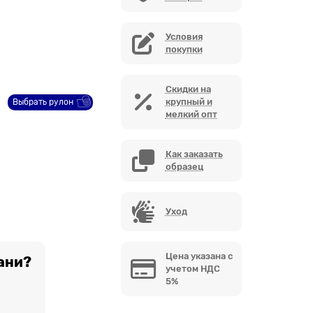
Условия
покупки
Скидки на
крупный и
Выбрать рулон
мелкий опт
Как заказать
образец
Уход
Цена указана с
ани?
учетом НДС
5%